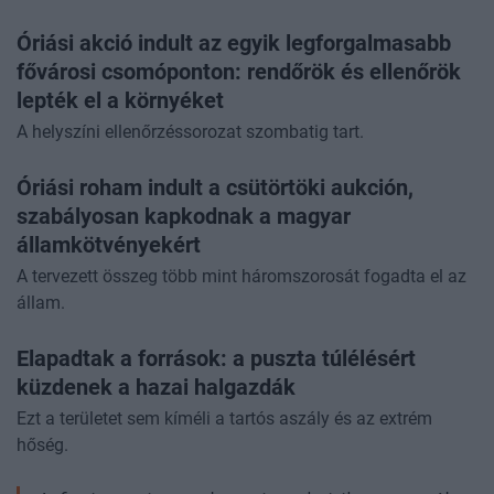
Óriási akció indult az egyik legforgalmasabb
fővárosi csomóponton: rendőrök és ellenőrök
lepték el a környéket
A helyszíni ellenőrzéssorozat szombatig tart.
Óriási roham indult a csütörtöki aukción,
szabályosan kapkodnak a magyar
államkötvényekért
A tervezett összeg több mint háromszorosát fogadta el az
állam.
Elapadtak a források: a puszta túlélésért
küzdenek a hazai halgazdák
Ezt a területet sem kíméli a tartós aszály és az extrém
hőség.