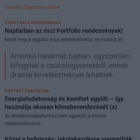
További Signature cikkek
PORTFOLIO KONFERENCIA
Naptárban az őszi Portfolio rendezvények!
Most még a legjobb áron jelentkezhetsz, ne maradj le!
Amerika hatalmas bajban: egyszerűen
kifogytak a csúcsfegyverekből, ennek
drámai következményei lehetnek
FIZETETT TARTALOM
Energiatudatosság és komfort együtt – így
használja okosan klímaberendezését (x)
Az energiamegtakarítás nem egyenlő a klímák
lekapcsolásával.
Közel a befejezés: iskolakezdésre megnyitják