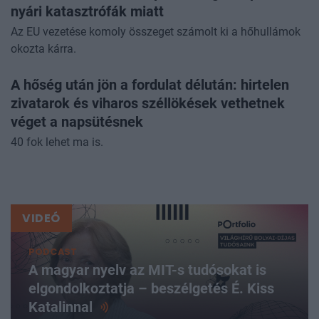
nyári katasztrófák miatt
Az EU vezetése komoly összeget számolt ki a hőhullámok
okozta kárra.
A hőség után jön a fordulat délután: hirtelen
zivatarok és viharos széllökések vethetnek
véget a napsütésnek
40 fok lehet ma is.
VIDEÓ
PODCAST
A magyar nyelv az MIT-s tudósokat is
elgondolkoztatja – beszélgetés É. Kiss
Katalinnal