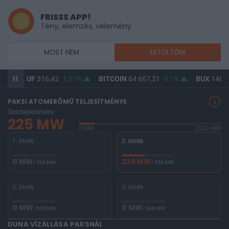
FRISSS APP!
Tény, elemzés, vélemény
MOST NEM
LETÖLTÖM
UF
316,42
1,07%
BITCOIN
64 667,31
0,1%
BUX
146 563,2
-1
PAKSI ATOMERŐMŰ TELJESÍTMÉNYE
Összteljesítmény
225 MW
0 MW
2000 MW
1. blokk
2. blokk
0 MW
225 MW
/ 500 MW
/ 500 MW
3. blokk
4. blokk
0 MW
0 MW
/ 500 MW
/ 500 MW
DUNA VÍZÁLLÁSA PAKSNÁL