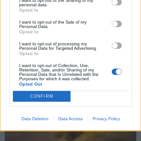
I want to opt-out of the Sharing of my
personal data.
Opted In
Készülhetnek a piacok: meglepő hír
I want to opt-out of the Sale of my
Personal Data.
érkezett az Egyesült Államok
Opted In
munakerőpiacáról a kamatdöntés előtt
Több mutató is átírhatja az eddigi várakozásokat.
I want to opt-out of processing my
Personal Data for Targeted Advertising.
Opted In
I want to opt-out of Collection, Use,
Retention, Sale, and/or Sharing of my
Personal Data that Is Unrelated with the
PORTFOLIO SIGNATURE
Purposes for which it was collected.
Opted Out
CONFIRM
Data Deletion
Data Access
Privacy Policy