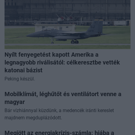
Nyílt fenyegetést kapott Amerika a
legnagyobb riválisától: célkeresztbe vették
katonai bázist
Peking készül.
Mobilklímát, léghűtőt és ventilátort venne a
magyar
Bár vízhiánnyal küzdünk, a medencék iránti kereslet
majdnem megduplázódott.
Megjött az energiakrízis-számla: hiába a