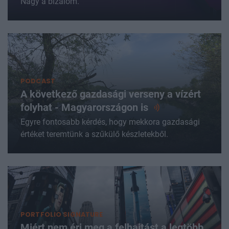
Nagy a bizalom.
PODCAST
A következő gazdasági verseny a vízért
folyhat - Magyarországon
is
Egyre fontosabb kérdés, hogy mekkora gazdasági
értéket teremtünk a szűkülő készletekből.
PORTFOLIO SIGNATURE
Miért nem éri meg a felhajtást a legtöbb