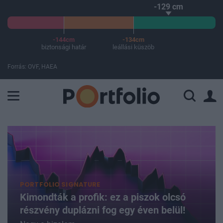
-129 cm
-144cm
-134cm
biztonsági határ
leállási küszöb
Forrás: OVF, HAEA
A Paksi Atomerőmű összteljesítménye 225 MW. A Duna vízállá
PORTFOLIO SIGNATURE
Kimondták a profik: ez a piszok olcsó
részvény duplázni fog egy éven belül!