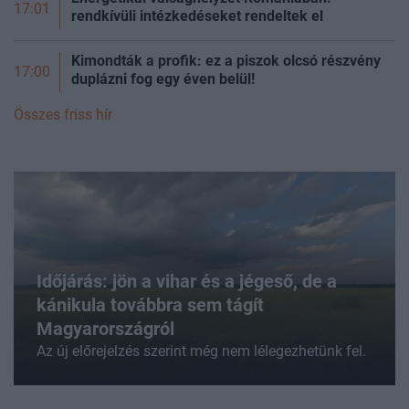
17:01
rendkívüli intézkedéseket rendeltek el
Kimondták a profik: ez a piszok olcsó részvény
17:00
duplázni fog egy éven belül!
Összes friss hír
Időjárás: jön a vihar és a jégeső, de a
kánikula továbbra sem tágít
Magyarországról
Az új előrejelzés szerint még nem lélegezhetünk fel.