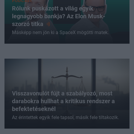
PODCAST
Rólunk puskázott a világ egyik
legnagyobb bankja? Az Elon Musk-
szorzó
titka
Másképp nem jön ki a SpaceX mögötti matek.
Visszavonulót fújt a szabályozó, most
darabokra hullhat a kritikus rendszer a
befektetéseknél
Az érintettek egyik fele tapsol, másik fele tiltakozik.