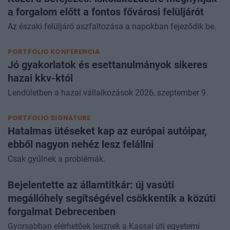
a forgalom előtt a fontos fővárosi felüljárót
Az északi felüljáró aszfaltozása a napokban fejeződik be.
PORTFOLIO KONFERENCIA
Jó gyakorlatok és esettanulmányok sikeres
hazai kkv-któl
Lendületben a hazai vállalkozások 2026, szeptember 9.
PORTFOLIO SIGNATURE
Hatalmas ütéseket kap az európai autóipar,
ebből nagyon nehéz lesz felállni
Csak gyűlnek a problémák.
Bejelentette az államtitkár: új vasúti
megállóhely segítségével csökkentik a közúti
forgalmat Debrecenben
Gyorsabban elérhetőek lesznek a Kassai úti egyetemi