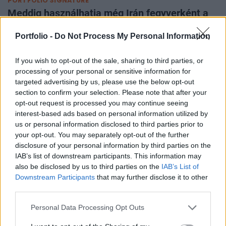
PORTFOLIO SIGNATURE
Meddig használhatja még Irán fegyverként a
Hormuzi-szorost?
Portfolio -
Do Not Process My Personal Information
Hosszabb ideig, mint ahogy a világ reméli – az Economist
Hormuz-függőségmérője szerint
If you wish to opt-out of the sale, sharing to third parties, or
processing of your personal or sensitive information for
Jó irányba indult, most jöhet a finomhangolás
targeted advertising by us, please use the below opt-out
- Érdemes újra nyitni a magyar ESG-
section to confirm your selection. Please note that after your
szabályozást?
opt-out request is processed you may continue seeing
interest-based ads based on personal information utilized by
6 pont, ahol beavatkozásra lehet szükség.
us or personal information disclosed to third parties prior to
your opt-out. You may separately opt-out of the further
Nagy roham indult a magyar boltokban
disclosure of your personal information by third parties on the
IAB’s list of downstream participants. This information may
az ásványvízekért – vallott a főtitkár a
also be disclosed by us to third parties on the
IAB’s List of
készletekről
Downstream Participants
that may further disclose it to other
third parties.
Personal Data Processing Opt Outs