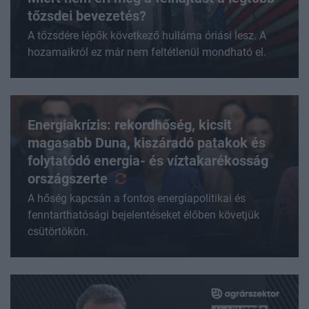
tőzsdei bevezetés?
A tőzsdére lépők következő hulláma óriási lesz. A
hozamaikról ez már nem feltétlenül mondható el.
Energiakrízis: rekordhőség, kicsit
magasabb Duna, kiszáradó patakok és
folytatódó energia- és víztakarékosság
országszerte
A hőség kapcsán a fontos energiapolitikai és
fenntarthatósági bejelentéseket élőben követjük
csütörtökön.