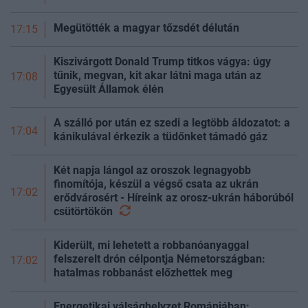
Megütötték a magyar tőzsdét délután
17:15
Kiszivárgott Donald Trump titkos vágya: úgy
tűnik, megvan, kit akar látni maga után az
17:08
Egyesült Államok élén
A szálló por után ez szedi a legtöbb áldozatot: a
17:04
kánikulával érkezik a tüdőnket támadó gáz
Két napja lángol az oroszok legnagyobb
finomítója, készül a végső csata az ukrán
17:02
erődvárosért - Híreink az orosz-ukrán háborúból
csütörtökön
Kiderült, mi lehetett a robbanóanyaggal
felszerelt drón célpontja Németországban:
17:02
hatalmas robbanást előzhettek meg
Energetikai válsághelyzet Romániában: