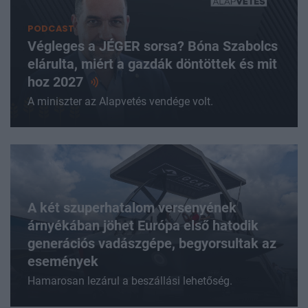
PODCAST
Végleges a JÉGER sorsa? Bóna Szabolcs
elárulta, miért a gazdák döntöttek és mit
hoz
2027
A miniszter az Alapvetés vendége volt.
A két szuperhatalom versenyének
árnyékában jöhet Európa első hatodik
generációs vadászgépe, begyorsultak az
események
Hamarosan lezárul a beszállási lehetőség.