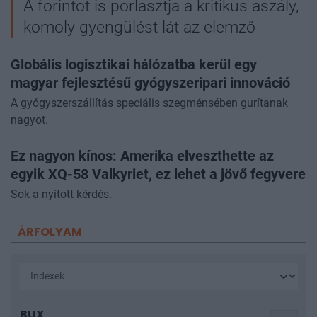
A forintot is porlasztja a kritikus aszály,
komoly gyengülést lát az elemző
Globális logisztikai hálózatba kerül egy
magyar fejlesztésű gyógyszeripari innováció
A gyógyszerszállítás speciális szegménsében gurítanak
nagyot.
Ez nagyon kínos: Amerika elveszthette az
egyik XQ-58 Valkyriet, ez lehet a jövő fegyvere
Sok a nyitott kérdés.
ÁRFOLYAM
BUX