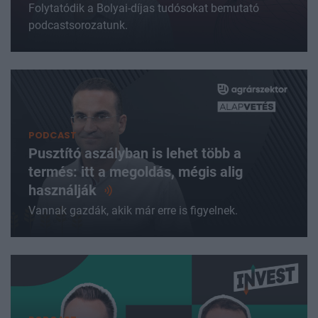
Folytatódik a Bolyai-díjas tudósokat bemutató
podcastsorozatunk.
PODCAST
Pusztító aszályban is lehet több a
termés: itt a megoldás, mégis alig
használják
Vannak gazdák, akik már erre is figyelnek.