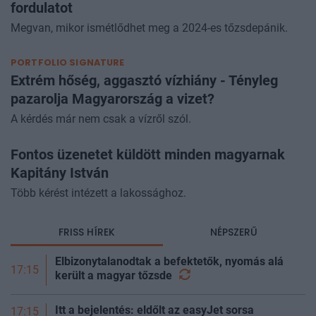
fordulatot
Megvan, mikor ismétlődhet meg a 2024-es tőzsdepánik.
PORTFOLIO SIGNATURE
Extrém hőség, aggasztó vízhiány - Tényleg
pazarolja Magyarország a vizet?
A kérdés már nem csak a vízről szól.
Fontos üzenetet küldött minden magyarnak
Kapitány István
Több kérést intézett a lakossághoz.
FRISS HÍREK
NÉPSZERŰ
Elbizonytalanodtak a befektetők, nyomás alá
17:15
került a magyar
tőzsde
Itt a bejelentés: eldőlt az easyJet sorsa
17:15