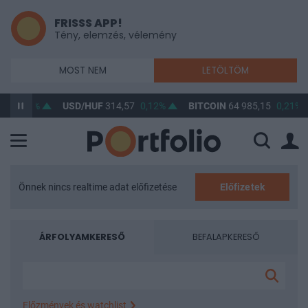
FRISSS APP!
Tény, elemzés, vélemény
MOST NEM
LETÖLTÖM
0,05%
USD/HUF
314,57
0,12%
BITCOIN
64 985,15
0,21%
Önnek nincs realtime adat előfizetése
Előfizetek
ÁRFOLYAMKERESŐ
BEFALAPKERESŐ
Előzmények és watchlist