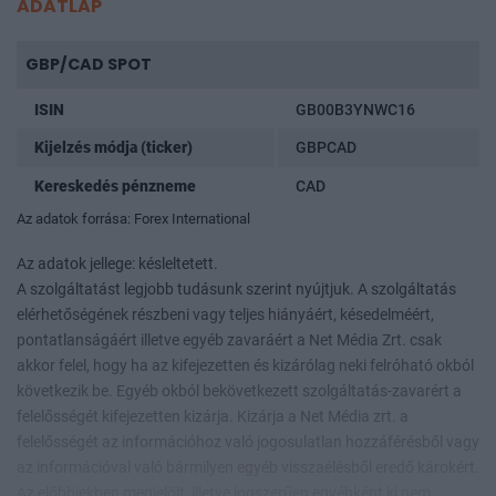
ADATLAP
GBP/CAD SPOT
ISIN
GB00B3YNWC16
Kijelzés módja (ticker)
GBPCAD
Kereskedés pénzneme
CAD
Az adatok forrása: Forex International
Az adatok jellege: késleltetett.
A szolgáltatást legjobb tudásunk szerint nyújtjuk. A szolgáltatás
elérhetőségének részbeni vagy teljes hiányáért, késedelméért,
pontatlanságáért illetve egyéb zavaráért a Net Média Zrt. csak
akkor felel, hogy ha az kifejezetten és kizárólag neki felróható okból
következik be. Egyéb okból bekövetkezett szolgáltatás-zavarért a
felelősségét kifejezetten kizárja. Kizárja a Net Média zrt. a
felelősségét az információhoz való jogosulatlan hozzáférésből vagy
az információval való bármilyen egyéb visszaélésből eredő károkért.
Az előbbiekben megjelölt, illetve jogszerűen egyébként ki nem