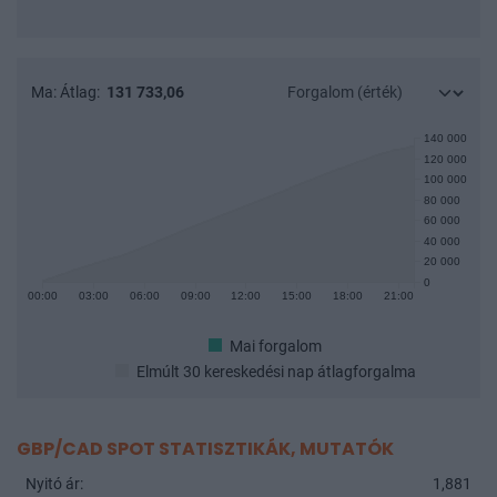
Ma:
Átlag:
131 733,06
140 000
120 000
100 000
80 000
60 000
40 000
20 000
0
00:00
03:00
06:00
09:00
12:00
15:00
18:00
21:00
Mai forgalom
Elmúlt 30 kereskedési nap átlagforgalma
GBP/CAD SPOT STATISZTIKÁK, MUTATÓK
Nyitó ár:
1,881