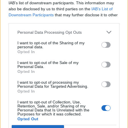
IAB’s list of downstream participants. This information may
Ismerd meg a tőzsdei megbízások világát, és tanulj meg
also be disclosed by us to third parties on the
IAB’s List of
profin navigálni a piacokon! Megvizsgáljuk, mit takarnak a
Downstream Participants
that may further disclose it to other
limit, stop és piaci megbízások, és mikor érdemes ezeket
third parties.
alkalmazni. Bemutatjuk a leggyakoribb stratégiákat,
Personal Data Processing Opt Outs
amelyekkel a magyar és nemzetköz
I want to opt-out of the Sharing of my
personal data.
Opted In
I want to opt-out of the Sale of my
Personal Data.
Opted In
I want to opt-out of processing my
Personal Data for Targeted Advertising.
Opted In
I want to opt-out of Collection, Use,
Retention, Sale, and/or Sharing of my
Personal Data that Is Unrelated with the
Purposes for which it was collected.
DÍJMENTES ELŐADÁS
Opted Out
Divat vagy okosság? ETF-ek és a passzív