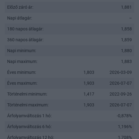
Előző záró ár:
1,881
Napi átlagár:
–
180 napos átlagár:
1,858
360 napos átlagár:
1,859
Napi minimum:
1,880
Napi maximum:
1,883
Éves minimum:
1,803
2026-03-09
Éves maximum:
1,903
2026-07-07
Történelmi minimum:
1,417
2022-09-26
Történelmi maximum:
1,903
2026-07-07
Árfolyamváltozás 1 hó:
-0,878%
Árfolyamváltozás 6 hó:
1,196%
Árfolyamváltozás 12 hó:
1,708%