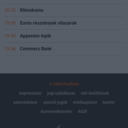
20:25
Klímakamu
19:59
Eurós részvények vitasarok
19:49
Appeninn topik
19:36
Commerz Bank
© 2026 Portfolio
impresszum
jogi nyilatkozat
süti beállítások
adatvédelem
szerzői jogok
médiaajánlat
karrier
kommentkezelés
ÁSZF