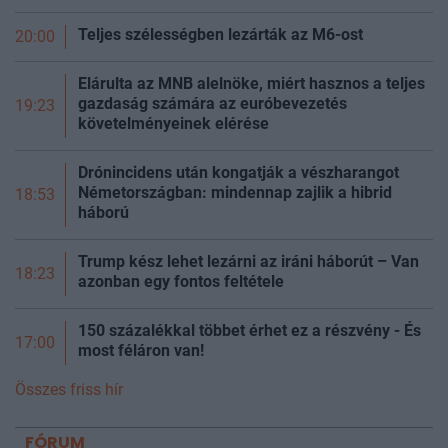
Teljes szélességben lezárták az M6-ost
20:00
Elárulta az MNB alelnöke, miért hasznos a teljes
gazdaság számára az euróbevezetés
19:23
követelményeinek elérése
Drónincidens után kongatják a vészharangot
Németországban: mindennap zajlik a hibrid
18:53
háború
Trump kész lehet lezárni az iráni háborút – Van
18:23
azonban egy fontos feltétele
150 százalékkal többet érhet ez a részvény - És
17:00
most féláron van!
Összes friss hír
FÓRUM