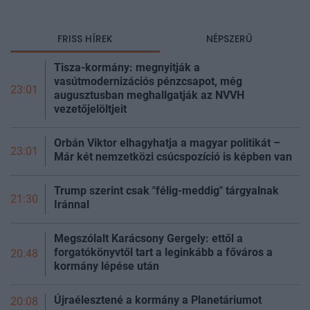
FRISS HÍREK
NÉPSZERŰ
Tisza-kormány: megnyitják a
vasútmodernizációs pénzcsapot, még
23:01
augusztusban meghallgatják az NVVH
vezetőjelöltjeit
Orbán Viktor elhagyhatja a magyar politikát –
23:01
Már két nemzetközi csúcspozíció is képben van
Trump szerint csak "félig-meddig" tárgyalnak
21:30
Iránnal
Megszólalt Karácsony Gergely: ettől a
forgatókönyvtől tart a leginkább a főváros a
20:48
kormány lépése után
Újraélesztené a kormány a Planetáriumot
20:08