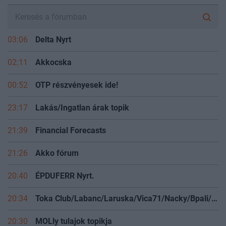
03:06
Delta Nyrt
02:11
Akkocska
00:52
OTP részvényesek ide!
23:17
Lakás/Ingatlan árak topik
21:39
Financial Forecasts
21:26
Akko fórum
20:40
ÉPDUFERR Nyrt.
20:34
Toka Club/Labanc/Laruska/Vica71/Nacky/Bpali/Oldrider/Josefernando/Mcbull/Kawaszabi
20:30
MOLly tulajok topikja