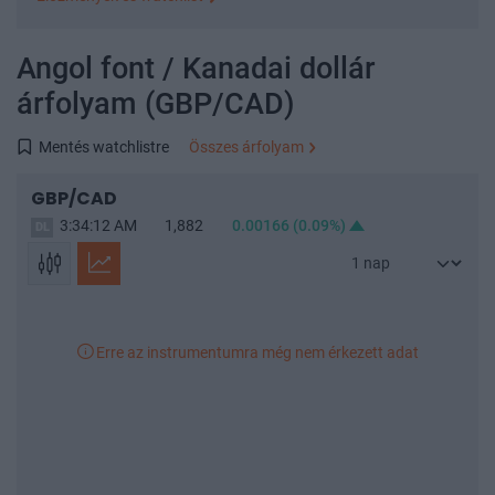
Legutóbbi keresések
Angol font / Kanadai dollár
GBP/CAD Spot
árfolyam (GBP/CAD)
Népszerű árfolyamok
EUR/HUF
USD/HUF
EUR/USD
CHF/HUF
Mentés watchlistre
Összes árfolyam
GBP/HUF
PLN/HUF
EUR/CHF
EUR/GBP
GBP/CAD
CZK/HUF
GBP/USD
3:34:12 AM
1,882
0.00166
(0.09%)
Összes árfolyam
Watchlist
1,0
Ez a funkció ingyenes regisztráció után érhető el.
0,8
Bejelentkezés után ide mentheted el a gyakran használt
Erre az instrumentumra még nem érkezett adat
árfolyamokat és befektetési alapokat.
0,6
Bejelentkezés
0,4
0,2
0,0