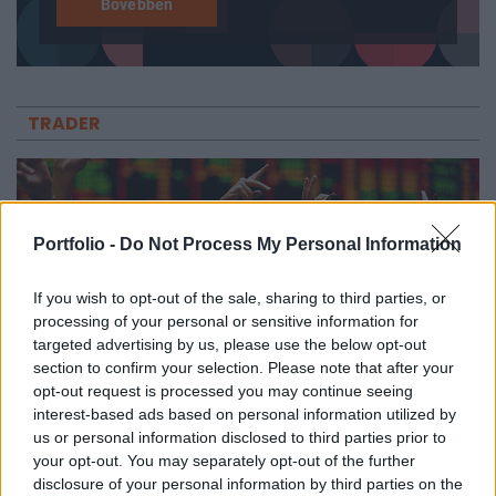
Bővebben
TRADER
Portfolio -
Do Not Process My Personal Information
If you wish to opt-out of the sale, sharing to third parties, or
processing of your personal or sensitive information for
targeted advertising by us, please use the below opt-out
section to confirm your selection. Please note that after your
opt-out request is processed you may continue seeing
interest-based ads based on personal information utilized by
DÍJMENTES ONLINE ELŐADÁS
us or personal information disclosed to third parties prior to
Limit, Stop, vagy Piaci? Megbízások, amikkel
your opt-out. You may separately opt-out of the further
disclosure of your personal information by third parties on the
nem lősz mellé!