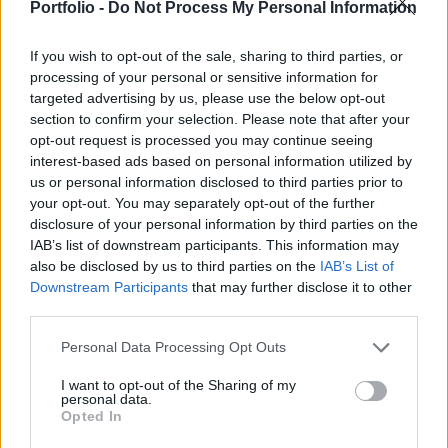
Portfolio -
Do Not Process My Personal Information
tendenciája a BÉT-en, az első 10 szereplő már a
forgalom több mint 90%-át bonyolította a múlt
If you wish to opt-out of the sale, sharing to third parties, or
hónapban. Az áprilisi részvényforgalom 297.5 mrd
processing of your personal or sensitive information for
Ft-os értéke bíztató, idei rekordnak számít.
targeted advertising by us, please use the below opt-out
section to confirm your selection. Please note that after your
A választások által generált élénkülés azt jelentette, hogy
opt-out request is processed you may continue seeing
interest-based ads based on personal information utilized by
rekordok sorozatát érte el a BÉT a múlt hónapban. A 297.5
us or personal information disclosed to third parties prior to
mrd Ft-os részvényforgalom nem csak az idei évben számít
your opt-out. You may separately opt-out of the further
kiemelkedőnek, utoljára tavaly februárban bonyolítottak
disclosure of your personal information by third parties on the
ennél nagyobb üzletmenetet a brókerek (ennek megfelelően
IAB’s list of downstream participants. This information may
természetesen jelentősen felülmúlja az áprilisi forgalom a
also be disclosed by us to third parties on the
IAB’s List of
tavalyi átlagos értéket...
Downstream Participants
that may further disclose it to other
third parties.
KEDVES OLVASÓNK!
Personal Data Processing Opt Outs
A keresett cikk a portfolio.hu hírarchívumához
I want to opt-out of the Sharing of my
personal data.
tartozik, melynek olvasása előfizetéses
Opted In
regisztrációhoz kötött.