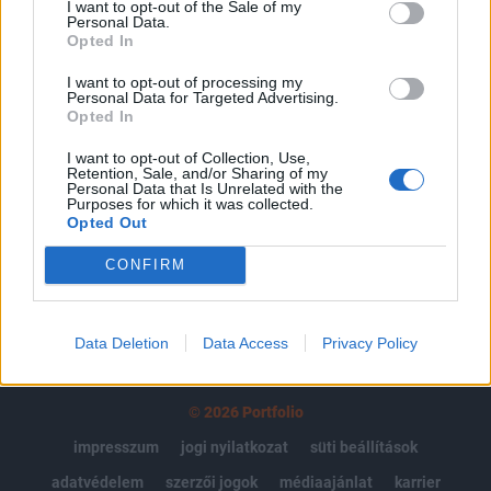
I want to opt-out of the Sale of my
Personal Data.
Az előfizetés a következőket tartalmazza:
Opted In
Portfolio.hu teljes cikkarchívum
Kötéslisták: BÉT elmúlt 2 év napon belüli
I want to opt-out of processing my
Personal Data for Targeted Advertising.
kötéslistái
Opted In
I want to opt-out of Collection, Use,
Előfizetés
Retention, Sale, and/or Sharing of my
Personal Data that Is Unrelated with the
Purposes for which it was collected.
Opted Out
MÁR ELŐFIZETŐNK VAGY?
BEJELENTKEZÉS
CONFIRM
Data Deletion
Data Access
Privacy Policy
© 2026 Portfolio
impresszum
jogi nyilatkozat
süti beállítások
adatvédelem
szerzői jogok
médiaajánlat
karrier