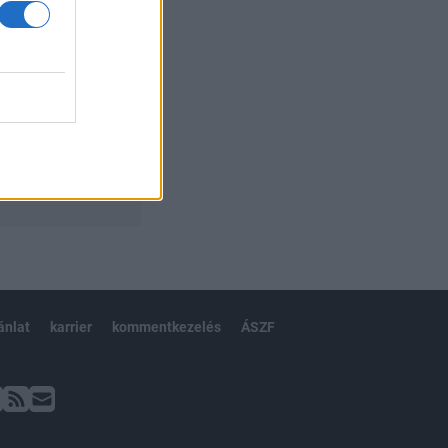
ánlat
karrier
kommentkezelés
ÁSZF