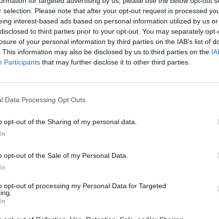
formation for targeted advertising by us, please use the below opt-out s
r selection. Please note that after your opt-out request is processed y
2:03
eing interest-based ads based on personal information utilized by us or
disclosed to third parties prior to your opt-out. You may separately opt-
losure of your personal information by third parties on the IAB’s list of
ézet csődjét jelentették be a hétvégén a tengerentúlon,
. This information may also be disclosed by us to third parties on the
IA
erikai bankok száma 87-re emelkedett. A két bankcs
Participants
that may further disclose it to other third parties.
ros költséget jelent a Szövetségi Betétbiztosítási Alapn
tch.
l Data Processing Opt Outs
rint az egyik áldozat az omahai Mid City Bank, mely 106,1 millió
valamint 105,5 milliós betétállománnyal rendelkezett. Ezeket 
o opt-out of the Sharing of my personal data.
ik bedőlt pénzintézet, a SunFirst Bank 169,1 milliós betét és 177
In
endelkezett, melyek a Cache Valley Bankhoz kerülnek. A két ba
o opt-out of the Sale of my Personal Data.
In
ASÓNK!
to opt-out of processing my Personal Data for Targeted
a portfolio.hu hírarchívumához tartozik, melynek olvasása előf
ing.
ötött.
In
övetkezőket tartalmazza: