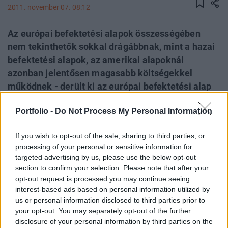
2011. november 07. 08:12
Az európai befektetési alapok összességében
nem tekinthetők sokkal drágábbnak, mint a hazai
befektetési alapok, az amerikai alapoknál
azonban jelentősen magasabb költségekkel
működnek - derült ki az európai befektetési alap
szektor szövetségének (EFAMA) felméréséből. A
Portfolio -
Do Not Process My Personal Information
felmérés szerint az európai részvényalapok
átlagosan 1,75 százalékos éves díjat számolnak
If you wish to opt-out of the sale, sharing to third parties, or
fel a működtetésre, forgalmazásra és egyéb
processing of your personal or sensitive information for
szolgáltatásokra, valamivel kevesebbet mint a
targeted advertising by us, please use the below opt-out
hazai alapok, miközben az amerikaiak mindössze
section to confirm your selection. Please note that after your
0,95 százalékot. Az amerikai és európai alapok
opt-out request is processed you may continue seeing
interest-based ads based on personal information utilized by
közötti díjkülönbség valójában nem ilyen nagy,
us or personal information disclosed to third parties prior to
hiszen vannak olyan költségelemek, mint például
your opt-out. You may separately opt-out of the further
a befektetési tanácsadónak fizetett díj, amely az
disclosure of your personal information by third parties on the