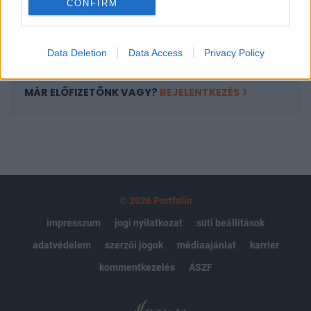
CONFIRM
kötéslistái
Előfizetés
Data Deletion
Data Access
Privacy Policy
MÁR ELŐFIZETŐNK VAGY?
BEJELENTKEZÉS
© 2026 Portfolio
impresszum
jogi nyilatkozat
süti beállítások
adatvédelem
szerzői jogok
médiaajánlat
karrier
kommentkezelés
ÁSZF