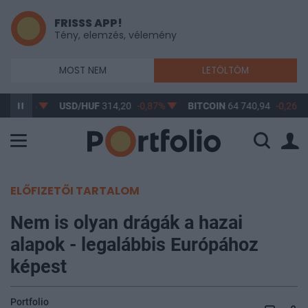
FRISSS APP!
Tény, elemzés, vélemény
MOST NEM
LETÖLTÖM
-0,61%
USD/HUF
314,20
-0,87%
BITCOIN
64 740,94
-0,26%
ELŐFIZETŐI TARTALOM
Nem is olyan drágák a hazai
alapok - legalábbis Európához
képest
Portfolio