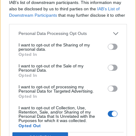
amerikai statisztikában nem szerepel.
IAB’s list of downstream participants. This information may
also be disclosed by us to third parties on the
IAB’s List of
Downstream Participants
that may further disclose it to other
A PSZÁF által számított teljes költség mutató (TER)
third parties.
alapján a hazai befektetési alapok 2010-ben átlagosan 1,5
százalékos díjjal működtek. A közzétett adatokból készített
Personal Data Processing Opt Outs
elemzésünk szerint az egyes alapok díjterhelése nem
okozott nagy meglepetéseket, a legolcsóbban a likvid és
I want to opt-out of the Sharing of my
personal data.
biztonságos eszközökbe fektető pénzpiaci és
Opted In
kötvényalapok működtek, míg a legnagyobb...
I want to opt-out of the Sale of my
Personal Data.
Opted In
KEDVES OLVASÓNK!
I want to opt-out of processing my
A keresett cikk a portfolio.hu hírarchívumához
Personal Data for Targeted Advertising.
Opted In
tartozik, melynek olvasása előfizetéses
regisztrációhoz kötött.
I want to opt-out of Collection, Use,
Retention, Sale, and/or Sharing of my
Az előfizetés a következőket tartalmazza:
Personal Data that Is Unrelated with the
Purposes for which it was collected.
Portfolio.hu teljes cikkarchívum
Opted Out
Kötéslisták: BÉT elmúlt 2 év napon belüli