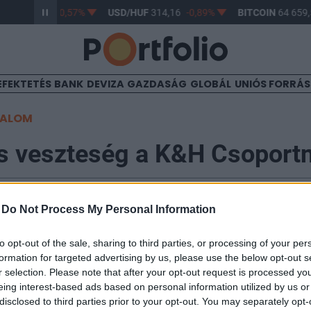
HUF
363,33
-0,57%
USD/HUF
314,16
-0,89%
BITCOIN
64 659,5
EFEKTETÉS
BANK
DEVIZA
GAZDASÁG
GLOBÁL
UNIÓS FORRÁ
TALOM
s veszteség a K&H Csoportn
-
Do Not Process My Personal Information
1:13
to opt-out of the sale, sharing to third parties, or processing of your per
ott sajtótájékoztatót a K&H Csoport, amelyen az idei h
formation for targeted advertising by us, please use the below opt-out s
kat ismertették. A bankcsoport tovább romló hitelpor
r selection. Please note that after your opt-out request is processed y
 negyedéves veszteségről számolt be, a harmadik ne
eing interest-based ads based on personal information utilized by us or
mértékben rontotta a devizahitelek végtörlesztésére
disclosed to third parties prior to your opt-out. You may separately opt-