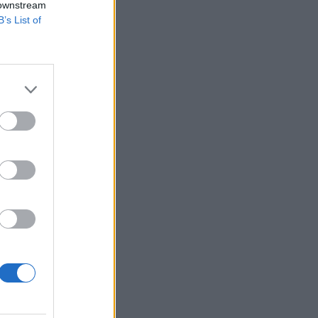
 downstream
B’s List of
olt, mint az előző
yakorlatilag minden
korábban. A
...
izetéses