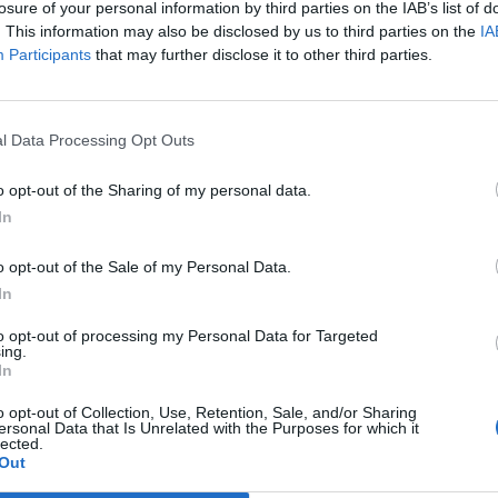
losure of your personal information by third parties on the IAB’s list of
alék.
. This information may also be disclosed by us to third parties on the
IA
Participants
that may further disclose it to other third parties.
k komolyabban csökkentek, a visszaesés üteme azonban kisebb v
anzakciós jellegű bevételek stagnáltak. A működési költségek g
k, összességében 2 százalékkal alacsonyabbak, mint egy évvel 
 céltartalék előtt javult, ha a bankadót nem vesszük figyelembe
l Data Processing Opt Outs
o opt-out of the Sharing of my personal data.
ASÓNK!
In
a portfolio.hu hírarchívumához tartozik, melynek olvasása előf
o opt-out of the Sale of my Personal Data.
ötött.
In
övetkezőket tartalmazza:
to opt-out of processing my Personal Data for Targeted
 teljes cikkarchívum
ing.
In
 BÉT elmúlt 2 év napon belüli
o opt-out of Collection, Use, Retention, Sale, and/or Sharing
ersonal Data that Is Unrelated with the Purposes for which it
lected.
Előfizetés
Out