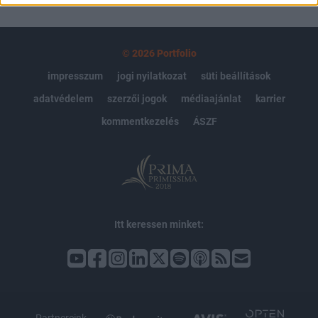
© 2026 Portfolio
impresszum
jogi nyilatkozat
süti beállítások
adatvédelem
szerzői jogok
médiaajánlat
karrier
kommentkezelés
ÁSZF
Itt keressen minket: