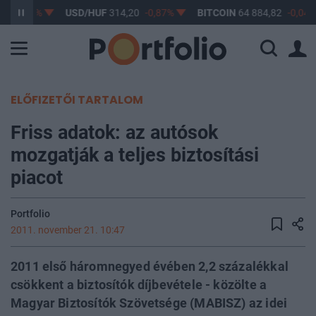
7
-0,61%
USD/HUF
314,20
-0,87%
BITCOIN
64 884,82
-0,04%
ELŐFIZETŐI TARTALOM
Friss adatok: az autósok
mozgatják a teljes biztosítási
piacot
Portfolio
2011. november 21. 10:47
2011 első háromnegyed évében 2,2 százalékkal
csökkent a biztosítók díjbevétele - közölte a
Magyar Biztosítók Szövetsége (MABISZ) az idei