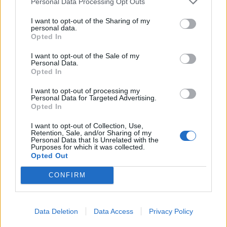
Personal Data Processing Opt Outs
I want to opt-out of the Sharing of my
KEDVES OLVASÓNK!
personal data.
Opted In
A keresett cikk a portfolio.hu hírarchívumához
tartozik, melynek olvasása előfizetéses
I want to opt-out of the Sale of my
Personal Data.
regisztrációhoz kötött.
Opted In
Az előfizetés a következőket tartalmazza:
I want to opt-out of processing my
Personal Data for Targeted Advertising.
Portfolio.hu teljes cikkarchívum
Opted In
Kötéslisták: BÉT elmúlt 2 év napon belüli
kötéslistái
I want to opt-out of Collection, Use,
Retention, Sale, and/or Sharing of my
Personal Data that Is Unrelated with the
Purposes for which it was collected.
Előfizetés
Opted Out
CONFIRM
MÁR ELŐFIZETŐNK VAGY?
BEJELENTKEZÉS
Data Deletion
Data Access
Privacy Policy