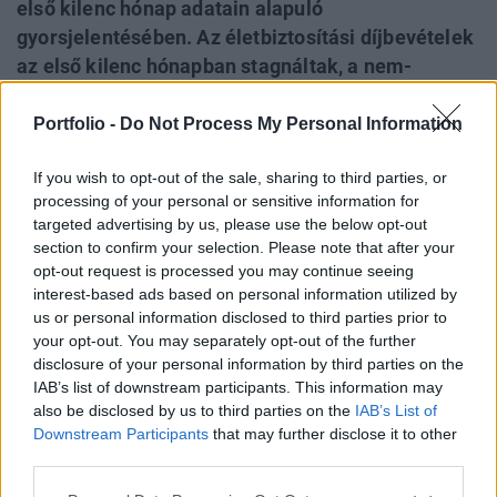
első kilenc hónap adatain alapuló
gyorsjelentésében. Az életbiztosítási díjbevételek
az első kilenc hónapban stagnáltak, a nem-
életbiztosításiak 4,4%-kal visszaestek. Az adatok
részletesebb tanulmányozásával kiderül: a
Portfolio -
Do Not Process My Personal Information
harmadik negyedéves biztosítói díjbevétel-
If you wish to opt-out of the sale, sharing to third parties, or
visszaesést a kgfb-díjak csökkenése okozta, az
processing of your personal or sensitive information for
életbiztosítási díjbevételek azonban (igaz, az
targeted advertising by us, please use the below opt-out
inflációtól elmaradó mértékben) nőttek a
section to confirm your selection. Please note that after your
harmadik negyedévben.
opt-out request is processed you may continue seeing
interest-based ads based on personal information utilized by
A harmadik negyedéves összevetésben az életbiztosítási
us or personal information disclosed to third parties prior to
your opt-out. You may separately opt-out of the further
piac 2,2%-kal nőtt, a nem-életbiztosítási 5,3%-kal
disclosure of your personal information by third parties on the
visszaesett, a teljes piac pedig 1,6%-kal zsugorodott - derül
IAB’s list of downstream participants. This information may
ki a Portfolio.hu saját, MABISZ adatai alapján végzett
also be disclosed by us to third parties on the
IAB’s List of
számításából. A teljes piac harmadik negyedéves
Downstream Participants
that may further disclose it to other
díjbevétele az egy évvel korábbihoz képest 3,2 milliárd
third parties.
forinttal csökkent, ezt teljes egészében (sőt...