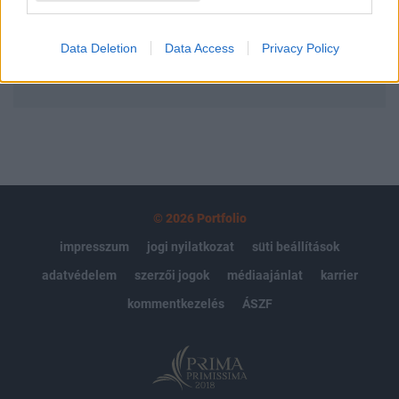
Előfizetés
Data Deletion
Data Access
Privacy Policy
MÁR ELŐFIZETŐNK VAGY?
BEJELENTKEZÉS
© 2026 Portfolio
impresszum
jogi nyilatkozat
süti beállítások
adatvédelem
szerzői jogok
médiaajánlat
karrier
kommentkezelés
ÁSZF