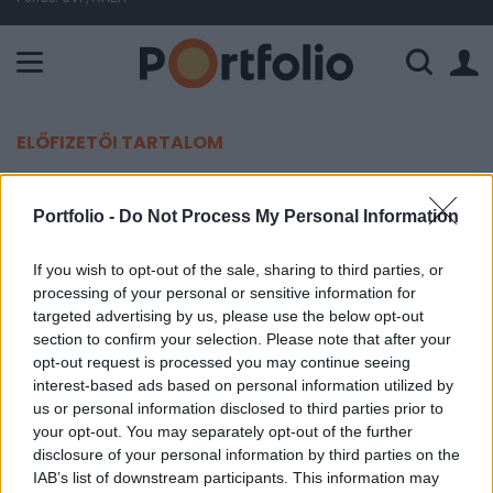
A Paksi Atomerőmű összteljesítménye 225 MW. A Duna vízállá
ELŐFIZETŐI TARTALOM
Erősíti jelenlétét az Erste Bank
Portfolio -
Do Not Process My Personal Information
Romániában
If you wish to opt-out of the sale, sharing to third parties, or
Portfolio
processing of your personal or sensitive information for
2011. november 30. 19:11
targeted advertising by us, please use the below opt-out
section to confirm your selection. Please note that after your
opt-out request is processed you may continue seeing
Az Erste Group bejelentette: megállapodást kötött
interest-based ads based on personal information utilized by
a SIF Moldovával ez utóbbinak az Erste romániai
us or personal information disclosed to third parties prior to
leánybankjában, a BCR-ben meglévő 6%-os
your opt-out. You may separately opt-out of the further
részesedésének megvételéről - írja a Reuters.
disclosure of your personal information by third parties on the
IAB’s list of downstream participants. This information may