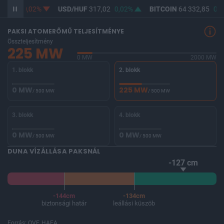
65,34
-0,02%
USD/HUF
317,02
0,02%
BITCOIN
64 332,85
0,1
PAKSI ATOMERŐMŰ TELJESÍTMÉNYE
Összteljesítmény
225 MW
0 MW
2000 MW
1. blokk
2. blokk
0 MW
225 MW
/ 500 MW
/ 500 MW
3. blokk
4. blokk
0 MW
0 MW
/ 500 MW
/ 500 MW
DUNA VÍZÁLLÁSA PAKSNÁL
-127 cm
-144cm
-134cm
biztonsági határ
leállási küszöb
Forrás: OVF, HAEA