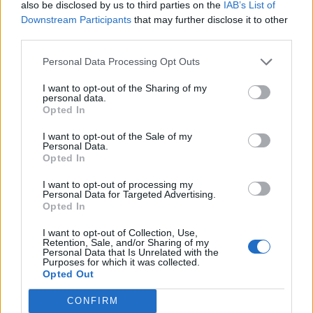
A 6%-os kisebbségi részesedés megszerzésével az Erste
also be disclosed by us to third parties on the
IAB’s List of
Downstream Participants
that may further disclose it to other
teljessé teszi az osztrák bankcsoport a BCR felvásárlását,
third parties.
egyúttal meghiúsul a BCR korábban tervezett tőzsdei
bevezetése. Az Erste pedig megerősíti jelenlétét
Personal Data Processing Opt Outs
Romániában, ahol közleménye szerint stratégiai
I want to opt-out of the Sharing of my
befektetőként definiálja magát.A SIF Moldova 28,4 millió
personal data.
euró készpénzt kap a 6%-os részesedésért és 1...
Opted In
I want to opt-out of the Sale of my
Personal Data.
KEDVES OLVASÓNK!
Opted In
A keresett cikk a portfolio.hu hírarchívumához
I want to opt-out of processing my
tartozik, melynek olvasása előfizetéses
Personal Data for Targeted Advertising.
Opted In
regisztrációhoz kötött.
I want to opt-out of Collection, Use,
Az előfizetés a következőket tartalmazza:
Retention, Sale, and/or Sharing of my
Personal Data that Is Unrelated with the
Portfolio.hu teljes cikkarchívum
Purposes for which it was collected.
Kötéslisták: BÉT elmúlt 2 év napon belüli
Opted Out
kötéslistái
CONFIRM