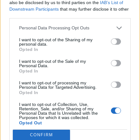
also be disclosed by us to third parties on the
IAB’s List of
Downstream Participants
that may further disclose it to other
A MÁV Start Zrt. a Munka Törvénykönyve alapján a céget
third parties.
terhelő kártérítési kötelezettségének fedezetére köti a
munkáltatói felelősségbiztosítást. Az eljárás eredményéről
Personal Data Processing Opt Outs
közzétett tájékoztató szerint a szerződés eredeti becsült
I want to opt-out of the Sharing of my
értéke 72 millió forint, ezzel szemben a szerződés végleges
personal data.
összértéke 42,6 millió forint lett.
Opted In
I want to opt-out of the Sale of my
Personal Data.
KEDVES OLVASÓNK!
Opted In
A keresett cikk a portfolio.hu hírarchívumához
I want to opt-out of processing my
tartozik, melynek olvasása előfizetéses
Personal Data for Targeted Advertising.
Opted In
regisztrációhoz kötött.
I want to opt-out of Collection, Use,
Az előfizetés a következőket tartalmazza:
Retention, Sale, and/or Sharing of my
Personal Data that Is Unrelated with the
Portfolio.hu teljes cikkarchívum
Purposes for which it was collected.
Kötéslisták: BÉT elmúlt 2 év napon belüli
Opted Out
kötéslistái
CONFIRM