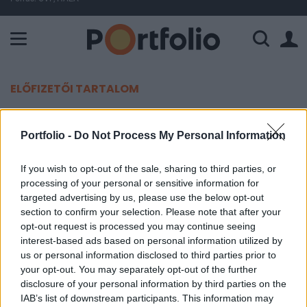
A Paksi Atomerőmű összteljesítménye 225 MW. A Duna vízállá
ELŐFIZETŐI TARTALOM
Az Allianznál köt biztosítást a
Portfolio -
Do Not Process My Personal Information
MÁV
If you wish to opt-out of the sale, sharing to third parties, or
MTI
processing of your personal or sensitive information for
2012. május 06. 14:06
targeted advertising by us, please use the below opt-out
section to confirm your selection. Please note that after your
opt-out request is processed you may continue seeing
A MÁV Start Zrt. az Allianz Hungaria Zrt.-vel köti
interest-based ads based on personal information utilized by
meg a munkáltatói felelősségbiztosítást a
us or personal information disclosed to third parties prior to
vasúttársaság munkavállalóinak
your opt-out. You may separately opt-out of the further
munkabaleseteire - derült ki a Közbeszerzési
disclosure of your personal information by third parties on the
IAB’s list of downstream participants. This information may
Értesítőből.