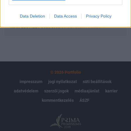
Előfizetés
Data Deletion
Data Access
Privacy Policy
MÁR ELŐFIZETŐNK VAGY?
BEJELENTKEZÉS
© 2026 Portfolio
impresszum
jogi nyilatkozat
süti beállítások
adatvédelem
szerzői jogok
médiaajánlat
karrier
kommentkezelés
ÁSZF