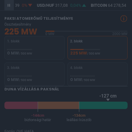
UF
365,39
0%
USD/HUF
317,08
0,04%
BITCOIN
64 278,54
0,
PAKSI ATOMERŐMŰ TELJESÍTMÉNYE
Összteljesítmény
225 MW
0 MW
2000 MW
1. blokk
2. blokk
0 MW
225 MW
/ 500 MW
/ 500 MW
3. blokk
4. blokk
0 MW
0 MW
/ 500 MW
/ 500 MW
DUNA VÍZÁLLÁSA PAKSNÁL
-127 cm
-144cm
-134cm
biztonsági határ
leállási küszöb
Forrás: OVF, HAEA