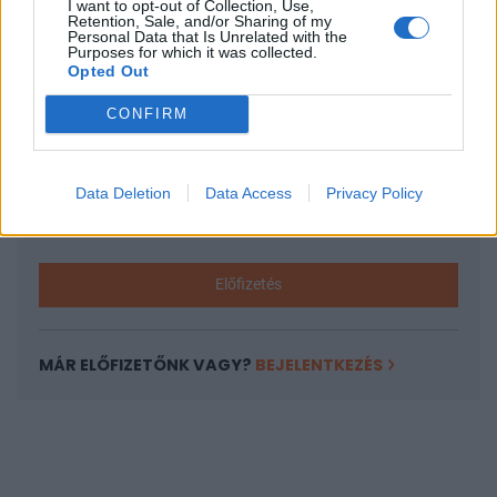
I want to opt-out of Collection, Use,
KEDVES OLVASÓNK!
Retention, Sale, and/or Sharing of my
Personal Data that Is Unrelated with the
A keresett cikk a portfolio.hu hírarchívumához
Purposes for which it was collected.
Opted Out
tartozik, melynek olvasása előfizetéses
regisztrációhoz kötött.
CONFIRM
Az előfizetés a következőket tartalmazza:
Portfolio.hu teljes cikkarchívum
Data Deletion
Data Access
Privacy Policy
Kötéslisták: BÉT elmúlt 2 év napon belüli
kötéslistái
Előfizetés
MÁR ELŐFIZETŐNK VAGY?
BEJELENTKEZÉS