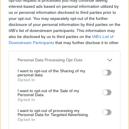
opt-out request is processed you may continue seeing
Hét éve nem látott alacsony szintre csökkent a
interest-based ads based on personal information utilized by
us or personal information disclosed to third parties prior to
globális banki kötvénykibocsátás volumene idén,
your opt-out. You may separately opt-out of the further
ami az európai adósságválság és a szigorodó
disclosure of your personal information by third parties on the
szabályozói környezet bankokra gyakorolt negatív
IAB’s list of downstream participants. This information may
hatását mutatja - írja a Financial Times. Az
also be disclosed by us to third parties on the
IAB’s List of
Downstream Participants
that may further disclose it to other
európai bankok kötvénykibocsátásait ugyanakkor
third parties.
komolyan befolyásolta az Európai Központi Bank
hitelprogramja is.
Personal Data Processing Opt Outs
I want to opt-out of the Sharing of my
Hasonló témákról is szó esik a Portfolio.hu május 17-ei
personal data.
Hitelezés Magyarországon 2012 címu konferenciáján.
Opted In
Regisztráljon Ön is a rendezvényre! Az év eddigi részében
I want to opt-out of the Sale of my
mindössze 523 milliárd dollárnyi kötvényt bocsátottak ki a
Personal Data.
világ bankjai, ami az év azonos időszakát tekintve a
Opted In
legalacsonyabb érték 2005 óta, és sokkal alacsonyabb,
I want to opt-out of processing my
mint az egy évvel korábbi adat - derült...
Personal Data for Targeted Advertising.
Opted In