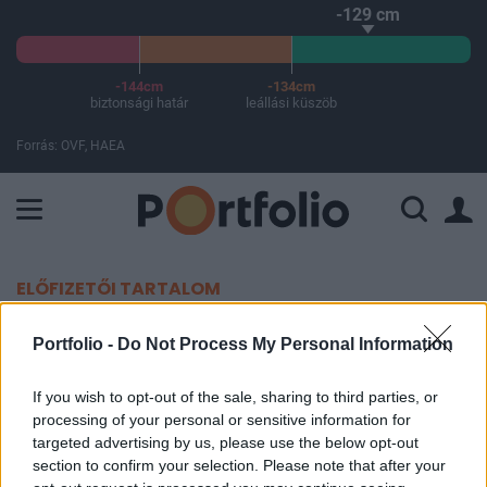
-129 cm
-144cm
-134cm
biztonsági határ
leállási küszöb
Forrás: OVF, HAEA
A Paksi Atomerőmű összteljesítménye 225 MW. A Duna vízállá
ELŐFIZETŐI TARTALOM
Nagyot estek a bankok
Portfolio -
Do Not Process My Personal Information
kötvénykibocsátásai
If you wish to opt-out of the sale, sharing to third parties, or
processing of your personal or sensitive information for
Portfolio
targeted advertising by us, please use the below opt-out
2012. május 14. 08:44
section to confirm your selection. Please note that after your