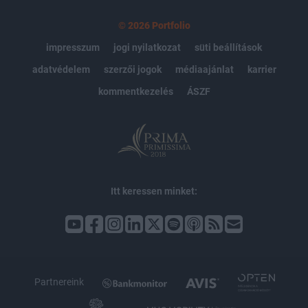
© 2026 Portfolio
impresszum
jogi nyilatkozat
süti beállítások
adatvédelem
szerzői jogok
médiaajánlat
karrier
kommentkezelés
ÁSZF
Itt keressen minket:
Partnereink