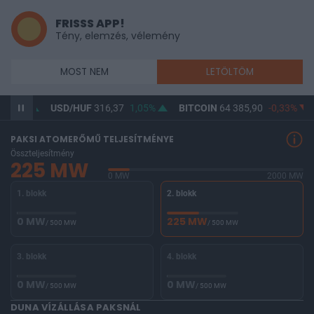
FRISSS APP!
Tény, elemzés, vélemény
MOST NEM
LETÖLTÖM
0,8%
USD/HUF
316,37
1,05%
BITCOIN
64 385,90
-0,33%
PAKSI ATOMERŐMŰ TELJESÍTMÉNYE
Összteljesítmény
225 MW
0 MW
2000 MW
1. blokk
2. blokk
0 MW
225 MW
/ 500 MW
/ 500 MW
3. blokk
4. blokk
0 MW
0 MW
/ 500 MW
/ 500 MW
DUNA VÍZÁLLÁSA PAKSNÁL