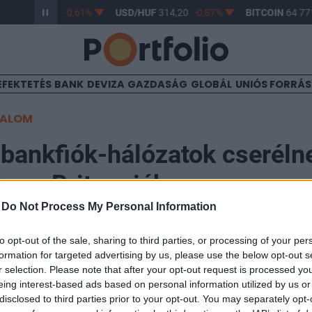
/HUF
363,17
-0,61%
USD/HUF
314,20
-0,87%
BITCOIN
64 771
EFEKTETÉS
BANK
DEVIZA
GAZDASÁG
GLOBÁL
UNIÓS FORRÁ
TALOM
bankfiók-hálózatok cseréln
agy-Britanniában
-
Do Not Process My Personal Information
to opt-out of the sale, sharing to third parties, or processing of your per
formation for targeted advertising by us, please use the below opt-out s
r selection. Please note that after your opt-out request is processed y
árd fontnál 300 millió fonttal kisebb összeget kaphat 31
eing interest-based ads based on personal information utilized by us or
 Santandertől a brit Royal Bank of Scotland a vártnál 
disclosed to third parties prior to your opt-out. You may separately opt-