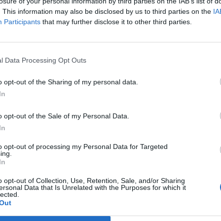
 - számolt be a Financial Times.
losure of your personal information by third parties on the IAB’s list of
. This information may also be disclosed by us to third parties on the
IA
 született meg az egyezség a Royal Bank of Scotland és a San
Participants
that may further disclose it to other third parties.
ózat és a hozzájuk tartozó 2 millió lakossági és kkv-ügyfél "adás
 hálózat üzleti eredményei, így a megegyezésben szereplő 1,65 m
ább 250 millió) fonttal kevesebbet kaphat...
l Data Processing Opt Outs
o opt-out of the Sharing of my personal data.
ASÓNK!
In
a portfolio.hu hírarchívumához tartozik, melynek olvasása előf
o opt-out of the Sale of my Personal Data.
ötött.
In
övetkezőket tartalmazza:
to opt-out of processing my Personal Data for Targeted
 teljes cikkarchívum
ing.
 BÉT elmúlt 2 év napon belüli
In
o opt-out of Collection, Use, Retention, Sale, and/or Sharing
ersonal Data that Is Unrelated with the Purposes for which it
lected.
Előfizetés
Out