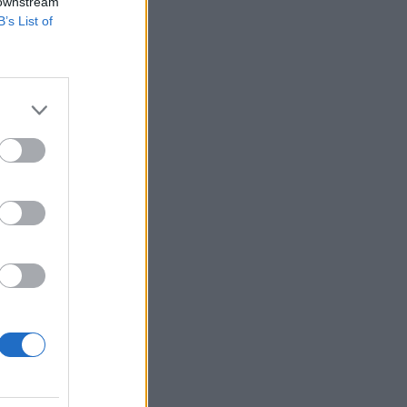
 downstream
B’s List of
tander között a 318
vételéről". Azóta
illiárd font helyett
izetéses