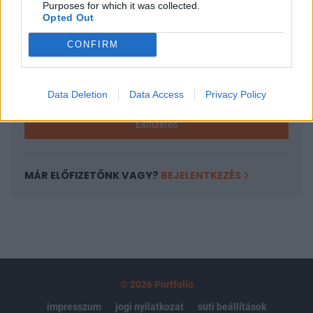
Purposes for which it was collected.
regisztrációhoz kötött.
Opted Out
Az előfizetés a következőket tartalmazza:
CONFIRM
Portfolio.hu teljes cikkarchívum
Kötéslisták: BÉT elmúlt 2 év napon belüli
kötéslistái
Data Deletion
Data Access
Privacy Policy
Előfizetés
MÁR ELŐFIZETŐNK VAGY?
BEJELENTKEZÉS
© 2026 Portfolio
impresszum
jogi nyilatkozat
süti beállítások