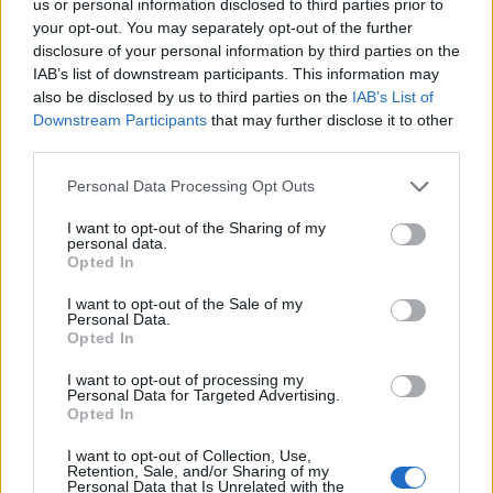
us or personal information disclosed to third parties prior to
SEC. Falcone-t többek között azzal vádolják, hogy
your opt-out. You may separately opt-out of the further
disclosure of your personal information by third parties on the
a befektetők pénzéből saját magának hitelezett,
IAB’s list of downstream participants. This information may
kivételezett egyes ügyleteivel, és piacot
also be disclosed by us to third parties on the
IAB’s List of
manipulált alapjával - olvasható a felügyelet
Downstream Participants
that may further disclose it to other
közleményében.
third parties.
A 2008-as válságban egyik legtöbbet kereső hedge fund
Personal Data Processing Opt Outs
guru, Philip Falcone nehéz időket él becsődölt és átalakított
I want to opt-out of the Sharing of my
alapjával, a Harbinger Capitallel. A felügyelet ugyanis
personal data.
Opted In
vizsgálatot indított ellene és az alap egyik korábbi vezetője,
Peter A. Jenson ellen. A jelenlegi vádak úgy festenek, mint
I want to opt-out of the Sale of my
egy záró vizsga az egyetemen a "hogyan vezessünk hedge
Personal Data.
Opted In
fundot törvénytelenül" című...
I want to opt-out of processing my
Personal Data for Targeted Advertising.
KEDVES OLVASÓNK!
Opted In
A keresett cikk a portfolio.hu hírarchívumához
I want to opt-out of Collection, Use,
Retention, Sale, and/or Sharing of my
tartozik, melynek olvasása előfizetéses
Personal Data that Is Unrelated with the