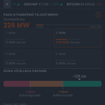
365,34
1%
USD/HUF
317,09
1,28%
BITCOIN
64 439,65
-0,25
PAKSI ATOMERŐMŰ TELJESÍTMÉNYE
Összteljesítmény
226 MW
0 MW
2000 MW
1. blokk
2. blokk
0 MW
226 MW
/ 500 MW
/ 500 MW
3. blokk
4. blokk
0 MW
0 MW
/ 500 MW
/ 500 MW
DUNA VÍZÁLLÁSA PAKSNÁL
-129 cm
-144cm
-134cm
biztonsági határ
leállási küszöb
Forrás: OVF, HAEA