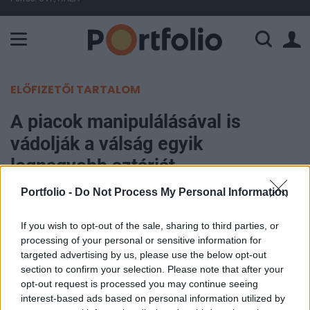
A Paksi Atomerőmű összteljesítménye 226 MW. A Duna vízállá
ELŐFIZETŐI TARTALOM
A piacok manipulálásával is
vádolják a válság egyik
legnagyobb sztárját
Portfolio -
Do Not Process My Personal Information
Portfolio
2012. június 27. 21:47
If you wish to opt-out of the sale, sharing to third parties, or
processing of your personal or sensitive information for
A válság során hatalmasakat nyert, de azóta
targeted advertising by us, please use the below opt-out
section to confirm your selection. Please note that after your
folyamatosan egyik problémából a másikba evező
opt-out request is processed you may continue seeing
hedge fund guru, Philip Falcone ellen több ügyben
interest-based ads based on personal information utilized by
is vádat emelt az amerikai tőkepiaci felügyelet, a