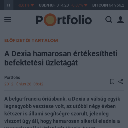
F
363,17
-0,61%
USD/HUF
314,20
-0,87%
BITCOIN
64 956,25
ELŐFIZETŐI TARTALOM
A Dexia hamarosan értékesítheti
befektetési üzletágát
Portfolio
2012. június 28. 08:42
A belga-francia óriásbank, a Dexia a válság egyik
legnagyobb vesztese volt, az utóbbi négy évben
kétszer is állami segítségre szorult, jelenleg
viszont úgy áll, hogy hamarosan sikerül eladnia a