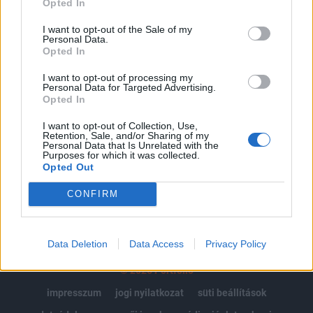
Opted In
Az előfizetés a következőket tartalmazza:
I want to opt-out of the Sale of my
Personal Data.
Portfolio.hu teljes cikkarchívum
Opted In
Kötéslisták: BÉT elmúlt 2 év napon belüli
kötéslistái
I want to opt-out of processing my
Personal Data for Targeted Advertising.
Opted In
Előfizetés
I want to opt-out of Collection, Use,
Retention, Sale, and/or Sharing of my
Personal Data that Is Unrelated with the
Purposes for which it was collected.
MÁR ELŐFIZETŐNK VAGY?
BEJELENTKEZÉS
Opted Out
CONFIRM
Data Deletion
Data Access
Privacy Policy
© 2026 Portfolio
impresszum
jogi nyilatkozat
süti beállítások