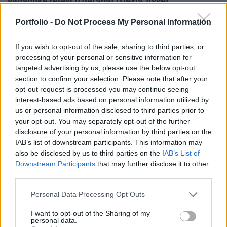
vagyonkezelési üzletágát (Dexia Asset
Management, DAM). A Financial Times
Portfolio -
Do Not Process My Personal Information
értesülései szerint az utolsó körbe érkeztek a
tárgyalások, három potenciális vevő maradt,
If you wish to opt-out of the sale, sharing to third parties, or
közülük kerülhet ki a végső győztes.
processing of your personal or sensitive information for
targeted advertising by us, please use the below opt-out
A cég szerdán azt közölte, hogy három nagy nemzetközi
section to confirm your selection. Please note that after your
befektetővel tárgyalnak, a DAM értékesítésére pedig
opt-out request is processed you may continue seeing
heteken belül sor kerülhet. Annyit lehet tudni a tranzakció
interest-based ads based on personal information utilized by
us or personal information disclosed to third parties prior to
részleteiről, hogy mind a három érdeklődő Európán kívüli,
your opt-out. You may separately opt-out of the further
azonban a vételárat és egyéb részleteket nem sikerült
disclosure of your personal information by third parties on the
megtudni. A DAM ügyfélbázisa diverzifikált,
IAB’s list of downstream participants. This information may
összességében 25 országból kerülnek ki...
also be disclosed by us to third parties on the
IAB’s List of
Downstream Participants
that may further disclose it to other
third parties.
KEDVES OLVASÓNK!
Personal Data Processing Opt Outs
A keresett cikk a portfolio.hu hírarchívumához
tartozik, melynek olvasása előfizetéses
I want to opt-out of the Sharing of my
personal data.
regisztrációhoz kötött.