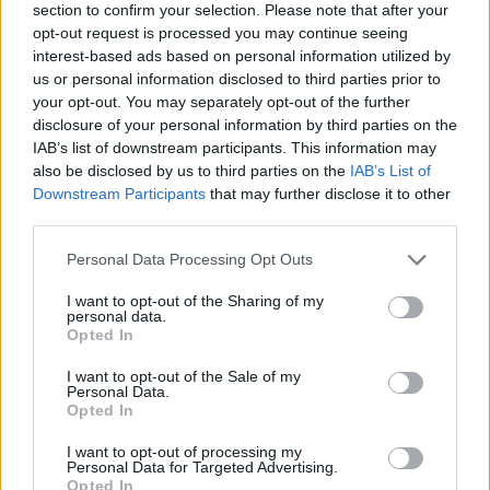
2013. január 21. 18:31
section to confirm your selection. Please note that after your
opt-out request is processed you may continue seeing
interest-based ads based on personal information utilized by
Elkészül júniusra a Grundfos Magyarország Gyártó
us or personal information disclosed to third parties prior to
Kft. második székesfehérvári gyára. A 17 milliárd
your opt-out. You may separately opt-out of the further
forintos beruházás révén 300-350 új munkahely
disclosure of your personal information by third parties on the
jön létre 2015-ig. Az új egységben a nagyméretű
IAB’s list of downstream participants. This information may
also be disclosed by us to third parties on the
IAB’s List of
szivattyúk gyártásával a projektközpontú
Downstream Participants
that may further disclose it to other
szolgáltatásokat tervezik bővíteni, emellett céljuk
third parties.
a piacvezető pozíciójuk megőrzése is - mondta az
MTI-nek a társaság ügyvezető igazgatója, Török
Personal Data Processing Opt Outs
László.
I want to opt-out of the Sharing of my
personal data.
A vállalat vezetője azt is kiemelte, hogy a 2012-ben
Opted In
végrehajtott több mint ötmilliárdos és a 2013. évi több mint
I want to opt-out of the Sale of my
12 milliárd forintos beruházás révén a Grundfos jobban ki
Personal Data.
Opted In
tudja majd szolgálni a piacok növekvő igényeit, és tovább
tudja növelni árbevételét és létszámát. Kocsis Zoltán
I want to opt-out of processing my
gyárigazgató tájékoztatása szerint a gyártócsarnok építése
Personal Data for Targeted Advertising.
Opted In