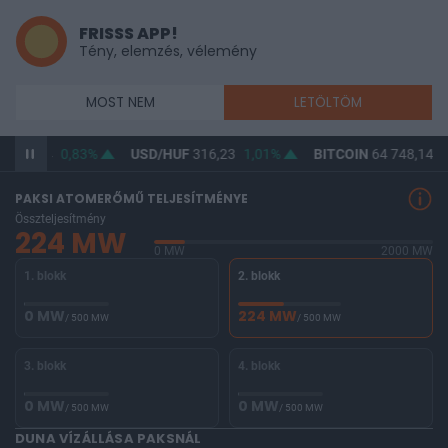
FRISSS APP!
Tény, elemzés, vélemény
MOST NEM
LETÖLTÖM
F
364,74
0,83%
USD/HUF
316,23
1,01%
BITCOIN
64 748,14
0
PAKSI ATOMERŐMŰ TELJESÍTMÉNYE
Összteljesítmény
224 MW
0 MW
2000 MW
1. blokk
2. blokk
0 MW
224 MW
/ 500 MW
/ 500 MW
3. blokk
4. blokk
0 MW
0 MW
/ 500 MW
/ 500 MW
DUNA VÍZÁLLÁSA PAKSNÁL