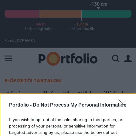
-130 cm
-144cm
-134cm
biztonsági határ
leállási küszöb
Forrás: OVF, HAEA
A Paksi Atomerőmű összteljesítménye 224 MW. A Duna vízállá
ELŐFIZETŐI TARTALOM
Júniusra elkészül a több milliárd
forintos székesfehérvári
Portfolio -
Do Not Process My Personal Information
beruházás
If you wish to opt-out of the sale, sharing to third parties, or
processing of your personal or sensitive information for
MTI
targeted advertising by us, please use the below opt-out