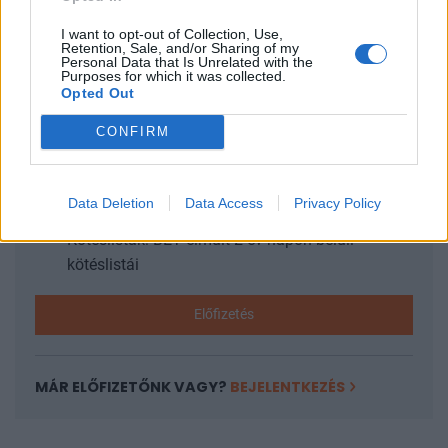
2012 júliusában...
I want to opt-out of Collection, Use,
Retention, Sale, and/or Sharing of my
Personal Data that Is Unrelated with the
KEDVES OLVASÓNK!
Purposes for which it was collected.
Opted Out
A keresett cikk a portfolio.hu hírarchívumához
tartozik, melynek olvasása előfizetéses
CONFIRM
regisztrációhoz kötött.
Az előfizetés a következőket tartalmazza:
Data Deletion
Data Access
Privacy Policy
Portfolio.hu teljes cikkarchívum
Kötéslisták: BÉT elmúlt 2 év napon belüli
kötéslistái
Előfizetés
MÁR ELŐFIZETŐNK VAGY?
BEJELENTKEZÉS