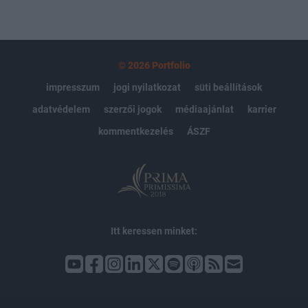
© 2026 Portfolio
impresszum
jogi nyilatkozat
süti beállítások
adatvédelem
szerzői jogok
médiaajánlat
karrier
kommentkezelés
ÁSZF
Itt keressen minket: