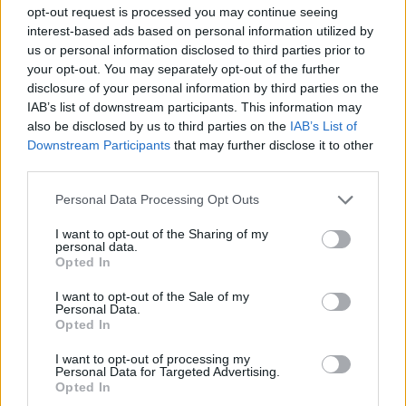
opt-out request is processed you may continue seeing
most össze. Kitolták az igénylési határidőt,
interest-based ads based on personal information utilized by
bővítették a jogosultak körét, és a lakáscélú
us or personal information disclosed to third parties prior to
munkáltatói kölcsönöket is bevonták a
your opt-out. You may separately opt-out of the further
disclosure of your personal information by third parties on the
programba. Akik már igényelték a támogatást,
IAB’s list of downstream participants. This information may
azoknak változatlanul február 27-éig fogják
also be disclosed by us to third parties on the
IAB’s List of
folyósítani. Az is kiderült, hogy most már 180
Downstream Participants
that may further disclose it to other
milliárd forintot szán idén a programra a kormány,
third parties.
ami legalább 180 ezer igénybe vevőt jelent.
Personal Data Processing Opt Outs
Private Health Forum 2026Új lehetőségek a magyar
I want to opt-out of the Sharing of my
egészségügy előtt - De mégis mihez kezd ezzel a
personal data.
Opted In
magánegészségügyi szektor? Jubileumi konferenciánkon
kiderül.Információ és jelentkezésA kormány 2026
I want to opt-out of the Sale of my
Personal Data.
januárjától évi nettó 1 millió forintos vissza nem térítendő
Opted In
támogatást biztosít a közszolgálatban dolgozók
legszélesebb körének, az alapvető feltételek itt
I want to opt-out of processing my
Personal Data for Targeted Advertising.
olvashatók....
Opted In