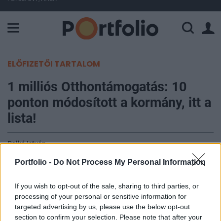
A Paksi Atomerőmű összteljesítménye 225 MW. A Duna vízállá
ELŐFIZETŐI TARTALOM
1 milliós Otthontámogatás: 10
ponton módosított a kormány, itt a
lista!
Palkó István
2026. január 27. 13:56
Portfolio -
Do Not Process My Personal Information
10 lényeges ponton változtatott a kormány a
If you wish to opt-out of the sale, sharing to third parties, or
közszolgálati dolgozók évi nettó 1 millió forintos
processing of your personal or sensitive information for
vissza nem térítendő Otthontámogatásán, a
targeted advertising by us, please use the below opt-out
section to confirm your selection. Please note that after your
rendeletben megjelent újdonságokat foglaljuk