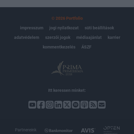
© 2026 Portfolio
impresszum
jogi nyilatkozat
süti beállítások
adatvédelem
szerzői jogok
médiaajánlat
karrier
kommentkezelés
ÁSZF
Itt keressen minket:
Partnereink