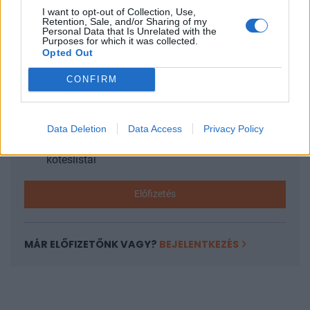
I want to opt-out of Collection, Use,
KEDVES OLVASÓNK!
Retention, Sale, and/or Sharing of my
Personal Data that Is Unrelated with the
Purposes for which it was collected.
A keresett cikk a portfolio.hu hírarchívumához
Opted Out
tartozik, melynek olvasása előfizetéses
CONFIRM
regisztrációhoz kötött.
Az előfizetés a következőket tartalmazza:
Portfolio.hu teljes cikkarchívum
Data Deletion
Data Access
Privacy Policy
Kötéslisták: BÉT elmúlt 2 év napon belüli
kötéslistái
Előfizetés
MÁR ELŐFIZETŐNK VAGY?
BEJELENTKEZÉS