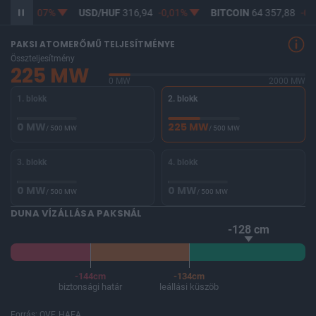
5,15
-0,07%
USD/HUF
316,94
-0,01%
BITCOIN
64 357,88
-0,
PAKSI ATOMERŐMŰ TELJESÍTMÉNYE
Összteljesítmény
225 MW
0 MW
2000 MW
1. blokk
2. blokk
0 MW
225 MW
/ 500 MW
/ 500 MW
3. blokk
4. blokk
0 MW
0 MW
/ 500 MW
/ 500 MW
DUNA VÍZÁLLÁSA PAKSNÁL
-128 cm
-144cm
-134cm
biztonsági határ
leállási küszöb
Forrás: OVF, HAEA