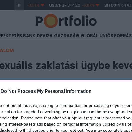
/HUF
363,17
-0,61%
USD/HUF
314,20
-0,87%
BITCOIN
64 844
EFEKTETÉS
BANK
DEVIZA
GAZDASÁG
GLOBÁL
UNIÓS FORRÁ
TALOM
exuális zaklatási ügybe kev
-
Do Not Process My Personal Information
to opt-out of the sale, sharing to third parties, or processing of your per
formation for targeted advertising by us, please use the below opt-out s
n határozottan visszautasította egy volt ügyvezető iga
r selection. Please note that after your opt-out request is processed y
 zaklatási vádjait, azt állítva, hogy a nő korábban mi
eing interest-based ads based on personal information utilized by us or
disclosed to third parties prior to your opt-out. You may separately opt-