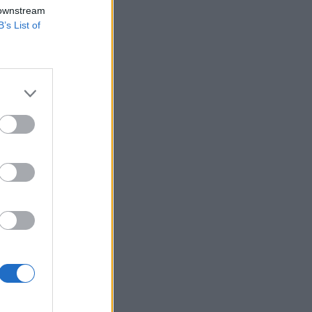
ét, Andy Sieget,
 downstream
B’s List of
dult annak
i platformokért és
t be keresetet, nem
izetéses