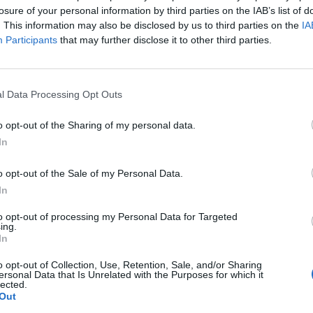
kkal illette a vagyonkezelési részleg megvádolt vezetőj
losure of your personal information by third parties on the IAB’s list of
lasztottbíróság elé kellene vinni - írja a Reuters.
. This information may also be disclosed by us to third parties on the
IA
Participants
that may further disclose it to other third parties.
k harmadik legnagyobb bankja texasi szövetségi bírósághoz for
ljárás zárt ajtók mögött folyjon. Julia Carreon, a vagyonkezelés
felelős egykori vezető egy nappal korábban New Yorkban nyújtot
l Data Processing Opt Outs
ű kártérítést követelve a bankon. Carreon állítása...
o opt-out of the Sharing of my personal data.
In
ASÓNK!
a portfolio.hu hírarchívumához tartozik, melynek olvasása előf
o opt-out of the Sale of my Personal Data.
ötött.
In
övetkezőket tartalmazza:
to opt-out of processing my Personal Data for Targeted
ing.
 teljes cikkarchívum
In
 BÉT elmúlt 2 év napon belüli
o opt-out of Collection, Use, Retention, Sale, and/or Sharing
ersonal Data that Is Unrelated with the Purposes for which it
lected.
Out
Előfizetés