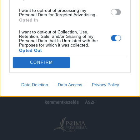
Előfizetés
I want to opt-out of processing my
Personal Data for Targeted Advertising.
Opted In
MÁR ELŐFIZETŐNK VAGY?
BEJELENTKEZÉS
I want to opt-out of Collection, Use,
Retention, Sale, and/or Sharing of my
Personal Data that Is Unrelated with the
Purposes for which it was collected.
Opted Out
CONFIRM
© 2026 Portfolio
impresszum
jogi nyilatkozat
süti beállítások
Data Deletion
Data Access
Privacy Policy
adatvédelem
szerzői jogok
médiaajánlat
karrier
kommentkezelés
ÁSZF