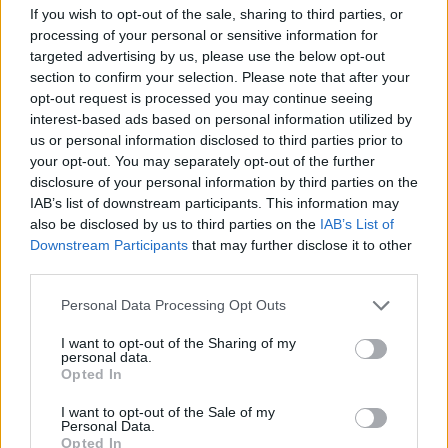
If you wish to opt-out of the sale, sharing to third parties, or
óra, helyszíne: Dorothea Hotel (Donau Bálterem) 1051
processing of your personal or sensitive information for
Budapest, Dorottya utca 2. (Bejárat: 1051 Budapest,
targeted advertising by us, please use the below opt-out
Apáczai Csere János utca 13.), megtartásának módja:
section to confirm your selection. Please note that after your
személyes megjelenéssel. A közgyűlés napirendje: A
opt-out request is processed you may continue seeing
Társaság 2025. évre vonatkozó, Nemzetközi Pénzügyi
interest-based ads based on personal information utilized by
Beszámolási Standardok szerint készített éves...
us or personal information disclosed to third parties prior to
your opt-out. You may separately opt-out of the further
disclosure of your personal information by third parties on the
KEDVES OLVASÓNK!
IAB’s list of downstream participants. This information may
also be disclosed by us to third parties on the
IAB’s List of
A keresett cikk a portfolio.hu hírarchívumához
Downstream Participants
that may further disclose it to other
tartozik, melynek olvasása előfizetéses
third parties.
regisztrációhoz kötött.
Personal Data Processing Opt Outs
Az előfizetés a következőket tartalmazza:
I want to opt-out of the Sharing of my
Portfolio.hu teljes cikkarchívum
personal data.
Opted In
Kötéslisták: BÉT elmúlt 2 év napon belüli
kötéslistái
I want to opt-out of the Sale of my
Personal Data.
Opted In