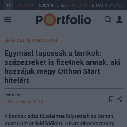
F
363,50
-0,52%
USD/HUF
314,50
-0,78%
BITCOIN
64 775,69
ELŐFIZETŐI TARTALOM
Egymást tapossák a bankok:
százezreket is fizetnek annak, aki
hozzájuk megy Otthon Start
hitelért
Portfolio
2026. április 07. 16:10
A bankok ádáz küzdelmet folytatnak az Otthon
Start iránt érdeklődőkért: a kamatkedvezmény