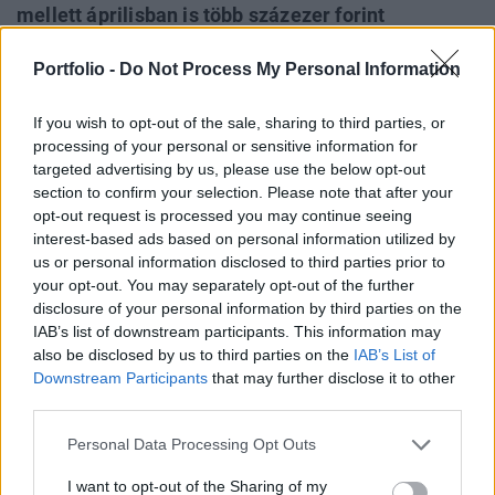
mellett áprilisban is több százezer forint
ajándékpénzt is kínálnak. Sőt van, ahol még
Portfolio -
Do Not Process My Personal Information
emelkedett is a hitel mellé járó bónusz összege,
habár olyan bank is akad, ahol a plusz jóváírást
If you wish to opt-out of the sale, sharing to third parties, or
március közepén kivezették – gyűjtötte össze az
processing of your personal or sensitive information for
aktualitásokat a Bankmonitor.
targeted advertising by us, please use the below opt-out
section to confirm your selection. Please note that after your
Követeléskezelési trendek 2026A Portfolio és az EOS közös
opt-out request is processed you may continue seeing
szervezésű félnapos konferenciája a kintlévőség-kezelés
interest-based ads based on personal information utilized by
egyik fontos hazai szakmai eseménye, amelyet immár 11.
us or personal information disclosed to third parties prior to
your opt-out. You may separately opt-out of the further
éve rendezünk meg. Idén szeptemberben kiemelt figyelmet
disclosure of your personal information by third parties on the
fordítunk azokra a témákra, amelyek jelenleg leginkább
IAB’s list of downstream participants. This information may
formálják a szakmát: a változó gazdaságpolitikai
also be disclosed by us to third parties on the
IAB’s List of
környezet hatásaira, az új szabályozási...
Downstream Participants
that may further disclose it to other
third parties.
KEDVES OLVASÓNK!
Personal Data Processing Opt Outs
A keresett cikk a portfolio.hu hírarchívumához
I want to opt-out of the Sharing of my