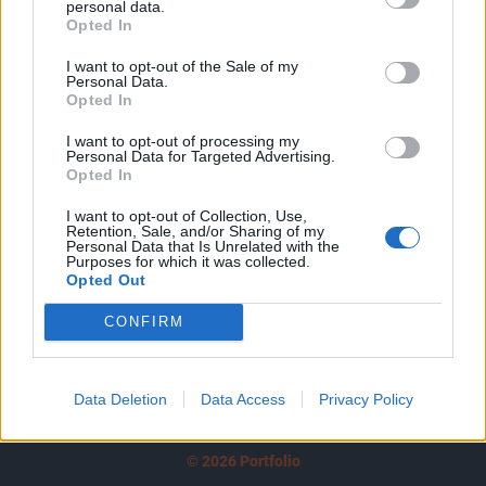
personal data.
tartozik, melynek olvasása előfizetéses
Opted In
regisztrációhoz kötött.
I want to opt-out of the Sale of my
Az előfizetés a következőket tartalmazza:
Personal Data.
Opted In
Portfolio.hu teljes cikkarchívum
Kötéslisták: BÉT elmúlt 2 év napon belüli
I want to opt-out of processing my
Personal Data for Targeted Advertising.
kötéslistái
Opted In
Előfizetés
I want to opt-out of Collection, Use,
Retention, Sale, and/or Sharing of my
Personal Data that Is Unrelated with the
Purposes for which it was collected.
Opted Out
MÁR ELŐFIZETŐNK VAGY?
BEJELENTKEZÉS
CONFIRM
Data Deletion
Data Access
Privacy Policy
© 2026 Portfolio