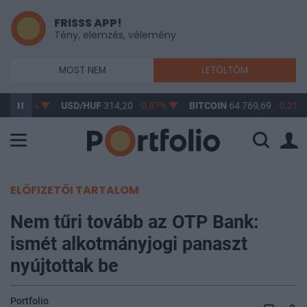
FRISSS APP!
Tény, elemzés, vélemény
MOST NEM
LETÖLTÖM
7
-0,61%
USD/HUF
314,20
-0,87%
BITCOIN
64 769,69
-0,21%
ELŐFIZETŐI TARTALOM
Nem tűri tovább az OTP Bank:
ismét alkotmányjogi panaszt
nyújtottak be
Portfolio