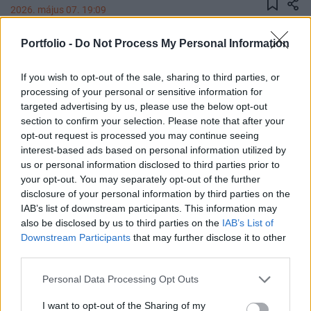
2026. május 07. 19:09
Portfolio -
Do Not Process My Personal Information
Az OTP Bank csütörtök esti, tőzsdén megjelent
közleményében jelentette be, hogy alkotmányjogi
If you wish to opt-out of the sale, sharing to third parties, or
panaszt terjesztett elő az Alkotmánybíróság előtt,
processing of your personal or sensitive information for
a kamatstop miatt.
targeted advertising by us, please use the below opt-out
section to confirm your selection. Please note that after your
A tájékoztatásból az is kiderült, hogy több más piaci
opt-out request is processed you may continue seeing
szereplővel közösen lépett a bank május 7-én. A benyújtott
interest-based ads based on personal information utilized by
alkotmányjogi panasz szorosan kapcsolódik az OTP Bank
us or personal information disclosed to third parties prior to
your opt-out. You may separately opt-out of the further
Nyrt. korábbi, azonos tárgyban és azonos indokkal
disclosure of your personal information by third parties on the
benyújtott alkotmányjogi panaszaihoz, így a jelen
IAB’s list of downstream participants. This information may
alkotmányjogi panasz kapcsolódik a 2025. május 30-án
also be disclosed by us to third parties on the
IAB’s List of
benyújtott beadványhoz, illetve a 2025. szeptember 10-én...
Downstream Participants
that may further disclose it to other
third parties.
KEDVES OLVASÓNK!
Personal Data Processing Opt Outs
A keresett cikk a portfolio.hu hírarchívumához
I want to opt-out of the Sharing of my