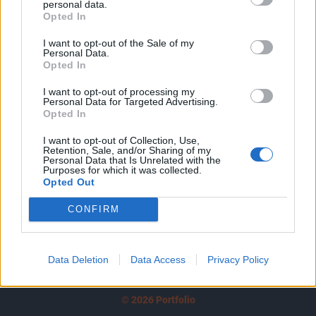
personal data.
tartozik, melynek olvasása előfizetéses
Opted In
regisztrációhoz kötött.
I want to opt-out of the Sale of my
Az előfizetés a következőket tartalmazza:
Personal Data.
Opted In
Portfolio.hu teljes cikkarchívum
Kötéslisták: BÉT elmúlt 2 év napon belüli
I want to opt-out of processing my
Personal Data for Targeted Advertising.
kötéslistái
Opted In
Előfizetés
I want to opt-out of Collection, Use,
Retention, Sale, and/or Sharing of my
Personal Data that Is Unrelated with the
Purposes for which it was collected.
Opted Out
MÁR ELŐFIZETŐNK VAGY?
BEJELENTKEZÉS
CONFIRM
Data Deletion
Data Access
Privacy Policy
© 2026 Portfolio