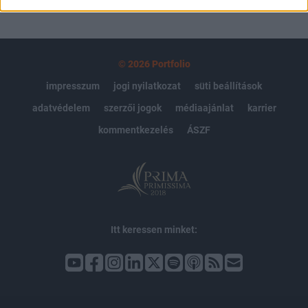
© 2026 Portfolio
impresszum
jogi nyilatkozat
süti beállítások
adatvédelem
szerzői jogok
médiaajánlat
karrier
kommentkezelés
ÁSZF
Itt keressen minket: