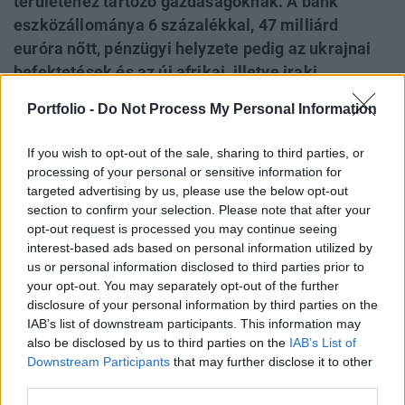
területéhez tartozó gazdaságoknak. A bank
eszközállománya 6 százalékkal, 47 milliárd
euróra nőtt, pénzügyi helyzete pedig az ukrajnai
befektetések és az új afrikai, illetve iraki
finanszírozások mellett is erősödött. A
Portfolio -
Do Not Process My Personal Information
részvényesi bizalmat jelzi a 4 milliárd eurós
tőkeemelés csaknem 95 százalékos lejegyzése, a
If you wish to opt-out of the sale, sharing to third parties, or
három nagy hitelminősítő pedig továbbra is a
processing of your personal or sensitive information for
lehetséges legjobb, AAA/Aaa osztályzattal
targeted advertising by us, please use the below opt-out
section to confirm your selection. Please note that after your
értékeli a londoni székhelyű pénzintézetet.
opt-out request is processed you may continue seeing
interest-based ads based on personal information utilized by
Kecskemét - Merre tovább hazai kkv-k? - Versenyképesség
us or personal information disclosed to third parties prior to
2026-banMerre tovább hazai kkv-k? - Versenyképesség
your opt-out. You may separately opt-out of the further
2026-ban! Jön a Portfolio félnapos, üzleti vidéki
disclosure of your personal information by third parties on the
rendezvénysorozata, ami naprakész gazdasági és
IAB’s list of downstream participants. This information may
pénzügyi helyzetképpel segíti a helyi kkv-szektort.
also be disclosed by us to third parties on the
IAB’s List of
Szeptemberben Szegeden és Kecskeméten
Downstream Participants
that may further disclose it to other
third parties.
találkozunk!Információ és jelentkezésErőteljes pénzügyi
eredményt ért el tavaly...