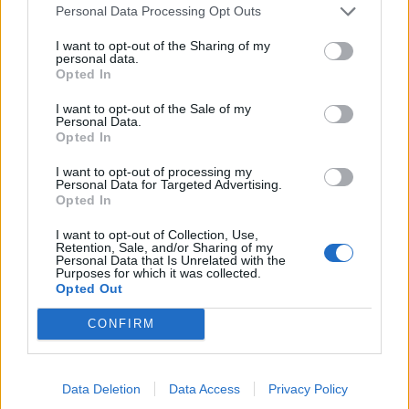
Personal Data Processing Opt Outs
I want to opt-out of the Sharing of my
KEDVES OLVASÓNK!
personal data.
Opted In
A keresett cikk a portfolio.hu hírarchívumához
I want to opt-out of the Sale of my
tartozik, melynek olvasása előfizetéses
Personal Data.
regisztrációhoz kötött.
Opted In
Az előfizetés a következőket tartalmazza:
I want to opt-out of processing my
Personal Data for Targeted Advertising.
Portfolio.hu teljes cikkarchívum
Opted In
Kötéslisták: BÉT elmúlt 2 év napon belüli
I want to opt-out of Collection, Use,
kötéslistái
Retention, Sale, and/or Sharing of my
Personal Data that Is Unrelated with the
Purposes for which it was collected.
Előfizetés
Opted Out
CONFIRM
MÁR ELŐFIZETŐNK VAGY?
BEJELENTKEZÉS
Data Deletion
Data Access
Privacy Policy