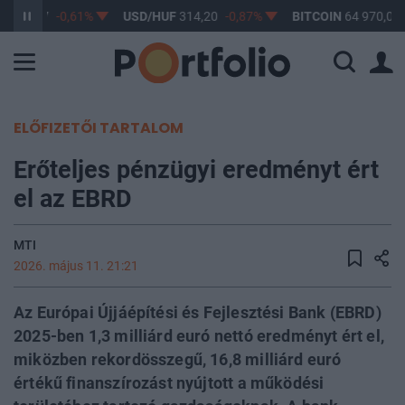
F
363,17
-0,61%
USD/HUF
314,20
-0,87%
BITCOIN
64 970,02
ELŐFIZETŐI TARTALOM
Erőteljes pénzügyi eredményt ért
el az EBRD
MTI
2026. május 11. 21:21
Az Európai Újjáépítési és Fejlesztési Bank (EBRD)
2025-ben 1,3 milliárd euró nettó eredményt ért el,
miközben rekordösszegű, 16,8 milliárd euró
értékű finanszírozást nyújtott a működési