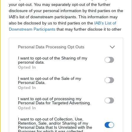
terjeszkedésének támogatására. A program
your opt-out. You may separately opt-out of the further
elsősorban a tiszta energiatermelés, az
disclosure of your personal information by third parties on the
adatközpontok, az elektromos járművek és a
IAB’s list of downstream participants. This information may
also be disclosed by us to third parties on the
IAB’s List of
mesterséges intelligencia területén tevékenykedő
Downstream Participants
that may further disclose it to other
cégeket célozza.
third parties.
Financial IT 2026AI-boom, fintech innovációk, digitális
Personal Data Processing Opt Outs
transzformáció - Merre tart a bankszektor digitális
fejlődése? Erről lesz szó május 28-án a Portfolio Financial
I want to opt-out of the Sharing of my
personal data.
IT konferenciáján! Regisztráció és részletek itt!Információ
Opted In
és jelentkezés A hétfőn bejelentett Fenntarthatósági és
I want to opt-out of the Sale of my
Átállási Hitelkeret (Sustainability and Transition Credit
Personal Data.
Facility) révén a bank kedvezményes...
Opted In
I want to opt-out of processing my
Personal Data for Targeted Advertising.
KEDVES OLVASÓNK!
Opted In
A keresett cikk a portfolio.hu hírarchívumához
I want to opt-out of Collection, Use,
Retention, Sale, and/or Sharing of my
tartozik, melynek olvasása előfizetéses
Personal Data that Is Unrelated with the
regisztrációhoz kötött.
Purposes for which it was collected.