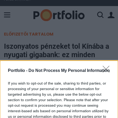
A Paksi Atomerőmű összteljesítménye 225 MW. A Duna vízállá
ELŐFIZETŐI TARTALOM
Iszonyatos pénzeket tol Kínába a
nyugati gigabank: ez minden
gazdaságnak kritikus
figyelmeztetés
Portfolio -
Do Not Process My Personal Information
If you wish to opt-out of the sale, sharing to third parties, or
Portfolio
processing of your personal or sensitive information for
2026. május 18. 09:39
targeted advertising by us, please use the below opt-out
section to confirm your selection. Please note that after your
A HSBC 4 milliárd dolláros hitelkeretet hozott
opt-out request is processed you may continue seeing
interest-based ads based on personal information utilized by
létre kínai technológiai vállalatok nemzetközi
us or personal information disclosed to third parties prior to