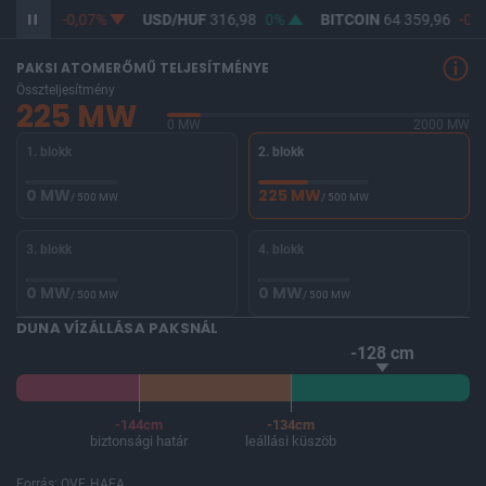
365,16
-0,07%
USD/HUF
316,98
0%
BITCOIN
64 359,96
-0,3
PAKSI ATOMERŐMŰ TELJESÍTMÉNYE
Összteljesítmény
225 MW
0 MW
2000 MW
1. blokk
2. blokk
0 MW
225 MW
/ 500 MW
/ 500 MW
3. blokk
4. blokk
0 MW
0 MW
/ 500 MW
/ 500 MW
DUNA VÍZÁLLÁSA PAKSNÁL
-128 cm
-144cm
-134cm
biztonsági határ
leállási küszöb
Forrás: OVF, HAEA