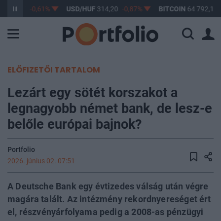
F
363,17
-0,61%
USD/HUF
314,20
-0,87%
BITCOIN
64 792,19
ELŐFIZETŐI TARTALOM
Lezárt egy sötét korszakot a
legnagyobb német bank, de lesz-e
belőle európai bajnok?
Portfolio
2026. június 02. 07:51
A Deutsche Bank egy évtizedes válság után végre
magára talált. Az intézmény rekordnyereséget ért
el, részvényárfolyama pedig a 2008-as pénzügyi