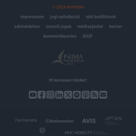
© 2026 Portfolio
impresszum
jogi nyilatkozat
süti beállítások
adatvédelem
szerzői jogok
médiaajánlat
karrier
kommentkezelés
ÁSZF
Itt keressen minket:
Partnereink