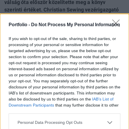
válság óta először közelítette meg a könyv
szerinti értéket. Christian Sewing vezérigazgató
(címlapképünkön) most "európai bajnokká"
kívánja fejleszteni a pénzintézetet, azonban a
Portfolio -
Do Not Process My Personal Information
korábbi globális ambíciók helyett ezúttal egy
If you wish to opt-out of the sale, sharing to third parties, or
tudatosan visszafogottabb stratégiát követ. A
processing of your personal or sensitive information for
legnagyobb német bank helyzetéről a Financial
targeted advertising by us, please use the below opt-out
Times adott átfogó képet.
section to confirm your selection. Please note that after your
opt-out request is processed you may continue seeing
A frankfurti székhelyű pénzintézet 2020-ban volt a
interest-based ads based on personal information utilized by
mélyponton, ekkor piaci értéke mindössze 10 milliárd
us or personal information disclosed to third parties prior to
euróra zsugorodott. A gondok az 1990-es évekre nyúlnak
your opt-out. You may separately opt-out of the further
disclosure of your personal information by third parties on the
vissza. A Merrill Lynchtől átcsábított üzletkötők
IAB’s list of downstream participants. This information may
irányításával a Deutsche a Wall Street-i befektetési
also be disclosed by us to third parties on the
IAB’s List of
bankokkal próbált versenyre kelni, többek között a Bankers
Downstream Participants
that may further disclose it to other
Trust 10 milliárd dolláros felvásárlásával. A...
third parties.
Personal Data Processing Opt Outs
KEDVES OLVASÓNK!