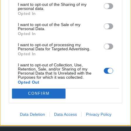
I want to opt-out of the Sharing of my
personal data.
A keresett cikk a portfolio.hu hírarchívumához
Opted In
tartozik, melynek olvasása előfizetéses
regisztrációhoz kötött.
I want to opt-out of the Sale of my
Personal Data.
Opted In
Az előfizetés a következőket tartalmazza:
Portfolio.hu teljes cikkarchívum
I want to opt-out of processing my
Kötéslisták: BÉT elmúlt 2 év napon belüli
Personal Data for Targeted Advertising.
Opted In
kötéslistái
I want to opt-out of Collection, Use,
Retention, Sale, and/or Sharing of my
Előfizetés
Personal Data that Is Unrelated with the
Purposes for which it was collected.
Opted Out
MÁR ELŐFIZETŐNK VAGY?
BEJELENTKEZÉS
CONFIRM
Data Deletion
Data Access
Privacy Policy