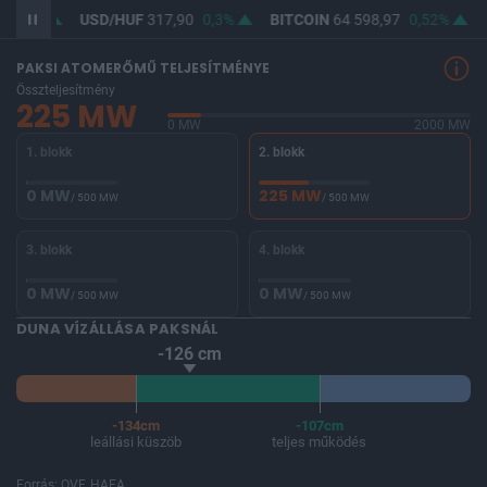
0,26%
USD/HUF
317,90
0,3%
BITCOIN
64 598,97
0,52%
PAKSI ATOMERŐMŰ TELJESÍTMÉNYE
Összteljesítmény
225 MW
0 MW
2000 MW
1. blokk
2. blokk
0 MW
225 MW
/ 500 MW
/ 500 MW
3. blokk
4. blokk
0 MW
0 MW
/ 500 MW
/ 500 MW
DUNA VÍZÁLLÁSA PAKSNÁL
-126 cm
-134cm
-107cm
leállási küszöb
teljes működés
Forrás: OVF, HAEA