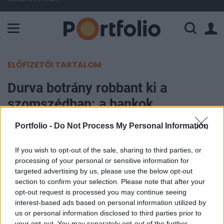
A Paksi Atomerőmű összteljesítménye 225 MW. A Duna vízállá
ELŐFIZETŐI TARTALOM
Durva botrány robbant ki a
szomszédban: a bankok
megpiszkálták a kamatokat
Portfolio -
Do Not Process My Personal Information
MTI
If you wish to opt-out of the sale, sharing to third parties, or
2026. június 07. 15:42
processing of your personal or sensitive information for
targeted advertising by us, please use the below opt-out
section to confirm your selection. Please note that after your
Kartellezésre hivatkozva minden korábbinál
opt-out request is processed you may continue seeing
nagyobb összegű, több mint 700 millió eurónyi
interest-based ads based on personal information utilized by
bírságot szabott ki a román versenytanács (CC) a
us or personal information disclosed to third parties prior to
tíz vezető bankra, amelyek állítólag
your opt-out. You may separately opt-out of the further