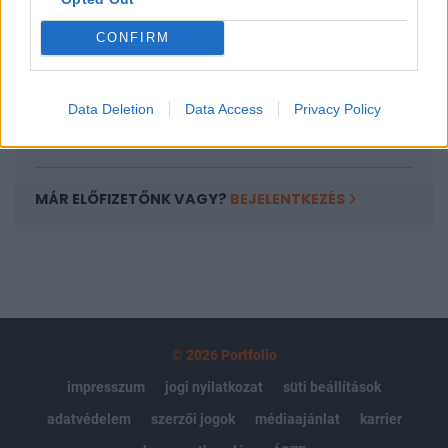
Az előfizetés a következőket tartalmazza:
Portfolio.hu teljes cikkarchívum
CONFIRM
Kötéslisták: BÉT elmúlt 2 év napon belüli
kötéslistái
Data Deletion
Data Access
Privacy Policy
Előfizetés
MÁR ELŐFIZETŐNK VAGY?
BEJELENTKEZÉS
© 2026 Portfolio
impresszum
jogi nyilatkozat
süti beállítások
adatvédelem
szerzői jogok
médiaajánlat
karrier