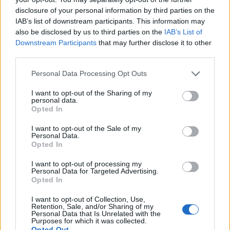
disclosure of your personal information by third parties on the
kamatpolitikájuk összehangolásával
IAB’s list of downstream participants. This information may
befolyásolták a román bankközi kamatlábat
also be disclosed by us to third parties on the
IAB’s List of
(ROBOR) - közölte vasárnap a hatóság.
Downstream Participants
that may further disclose it to other
third parties.
A CC közleménye szerint a napi kamatjegyzés (fixing) - a
különböző futamidejű bankközi hitelkamatok
Personal Data Processing Opt Outs
leszögezésének - idején a bankoknak egymástól
I want to opt-out of the Sharing of my
függetlenül kellett volna megadniuk a kamatlábakat, ám a
personal data.
Opted In
megbírságolt tíz bank állítólag bizalmas, stratégiai jellegű
információkat cserélt és a versenytársak árfolyamához
I want to opt-out of the Sale of my
igazította magatartását, mesterségesen befolyásolva...
Personal Data.
Opted In
I want to opt-out of processing my
KEDVES OLVASÓNK!
Personal Data for Targeted Advertising.
Opted In
A keresett cikk a portfolio.hu hírarchívumához
tartozik, melynek olvasása előfizetéses
I want to opt-out of Collection, Use,
Retention, Sale, and/or Sharing of my
regisztrációhoz kötött.
Personal Data that Is Unrelated with the
Purposes for which it was collected.
Opted Out