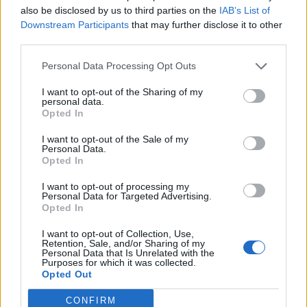
also be disclosed by us to third parties on the
IAB’s List of
erősebbnek ígérkezik.
Downstream Participants
that may further disclose it to other
third parties.
A biztosítók után a bankok első negyedéves
eredményadatait is közzétette az MNB, ezek szerint
Personal Data Processing Opt Outs
konszolidáltan (vagyis például az OTP külföldi
leánybankjait is figyelembe véve) 97 milliárd forint lett a
I want to opt-out of the Sharing of my
personal data.
nyereség, ami 66%-kal marad el az egy évvel korábbitól,
Opted In
nem konszolidáltan 146 milliárd forint volt a profit, ami
I want to opt-out of the Sale of my
pedig 27%-os visszaesést jelent. Az, hogy a nem
Personal Data.
konszolidált...
Opted In
I want to opt-out of processing my
Personal Data for Targeted Advertising.
KEDVES OLVASÓNK!
Opted In
A keresett cikk a portfolio.hu hírarchívumához
I want to opt-out of Collection, Use,
tartozik, melynek olvasása előfizetéses
Retention, Sale, and/or Sharing of my
Personal Data that Is Unrelated with the
regisztrációhoz kötött.
Purposes for which it was collected.
Opted Out
Az előfizetés a következőket tartalmazza:
CONFIRM
Portfolio.hu teljes cikkarchívum