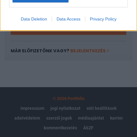
Kötéslisták: BÉT elmúlt 2 év napon belüli
kötéslistái
Data Deletion
Data Access
Privacy Policy
Előfizetés
MÁR ELŐFIZETŐNK VAGY?
BEJELENTKEZÉS
© 2026 Portfolio
impresszum
jogi nyilatkozat
süti beállítások
adatvédelem
szerzői jogok
médiaajánlat
karrier
kommentkezelés
ÁSZF