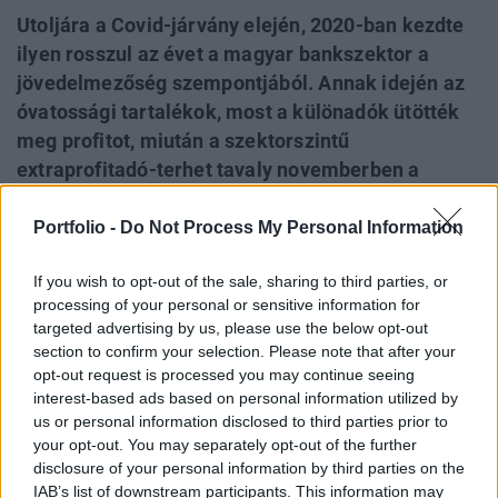
Utoljára a Covid-járvány elején, 2020-ban kezdte
ilyen rosszul az évet a magyar bankszektor a
jövedelmezőség szempontjából. Annak idején az
óvatossági tartalékok, most a különadók ütötték
meg profitot, miután a szektorszintű
extraprofitadó-terhet tavaly novemberben a
duplájára emelte Nagy Márton. Az első
negyedévben elért 146 milliárd forintos nem
Portfolio -
Do Not Process My Personal Information
konszolidált nyereség még így is hízelgő annak
If you wish to opt-out of the sale, sharing to third parties, or
fényében, hogy jellemzően az egész éves
processing of your personal or sensitive information for
bankadót és extraprofitadót év elején számolják el
targeted advertising by us, please use the below opt-out
a bankok, jelen esetben összesen 540 milliárd
section to confirm your selection. Please note that after your
forint értékben. A bevételtermelés gerincét
opt-out request is processed you may continue seeing
interest-based ads based on personal information utilized by
jelentő kamateredmény is érdemben nőtt,
us or personal information disclosed to third parties prior to
elsősorban a támogatott hitelprogramoknak
your opt-out. You may separately opt-out of the further
köszönhetően, miközben a hitelportfólió minősége
disclosure of your personal information by third parties on the
még tovább javult - az év egésze ez alapján jóval
IAB’s list of downstream participants. This information may