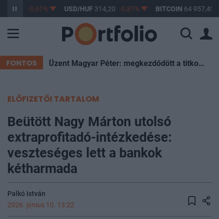
363,17
-0,61%
USD/HUF
314,20
-0,87%
BITCOIN
64 957,45
FONTOS
Üzent Magyar Péter: megkezdődött a titkos szavazás a leendő köztársasági elnökről
ELŐFIZETŐI TARTALOM
Beütött Nagy Márton utolsó
extraprofitadó-intézkedése:
veszteséges lett a bankok
kétharmada
Palkó István
2026. június 10. 13:22