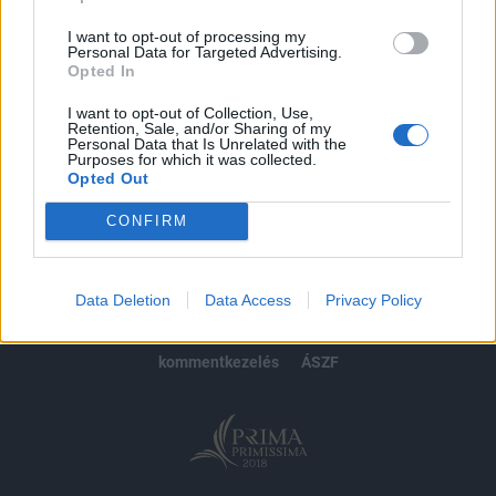
Előfizetés
I want to opt-out of processing my
Personal Data for Targeted Advertising.
Opted In
MÁR ELŐFIZETŐNK VAGY?
BEJELENTKEZÉS
I want to opt-out of Collection, Use,
Retention, Sale, and/or Sharing of my
Personal Data that Is Unrelated with the
Purposes for which it was collected.
Opted Out
CONFIRM
© 2026 Portfolio
impresszum
jogi nyilatkozat
süti beállítások
Data Deletion
Data Access
Privacy Policy
adatvédelem
szerzői jogok
médiaajánlat
karrier
kommentkezelés
ÁSZF