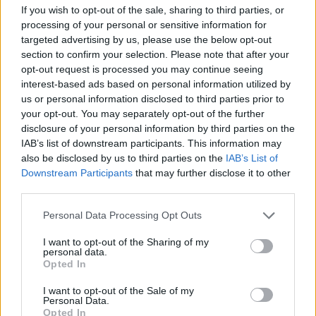
If you wish to opt-out of the sale, sharing to third parties, or
amerikai pénzintézeteket, vizsgálva, hogyan teljesítenének
processing of your personal or sensitive information for
egy feltételezett gazdasági visszaesés és piaci turbulencia
targeted advertising by us, please use the below opt-out
idején. Az idei vizsgálatban harminckét nagybank szerepel,
section to confirm your selection. Please note that after your
a hipotetikus forgatókönyv pedig egy olyan súlyos globális
opt-out request is processed you may continue seeing
recessziót modellez, amelyben a kereskedelmi ingatlanok
interest-based ads based on personal information utilized by
és a lakáspiac, valamint a vállalati...
us or personal information disclosed to third parties prior to
your opt-out. You may separately opt-out of the further
disclosure of your personal information by third parties on the
KEDVES OLVASÓNK!
IAB’s list of downstream participants. This information may
also be disclosed by us to third parties on the
IAB’s List of
A keresett cikk a portfolio.hu hírarchívumához
Downstream Participants
that may further disclose it to other
tartozik, melynek olvasása előfizetéses
third parties.
regisztrációhoz kötött.
Personal Data Processing Opt Outs
Az előfizetés a következőket tartalmazza:
I want to opt-out of the Sharing of my
Portfolio.hu teljes cikkarchívum
personal data.
Opted In
Kötéslisták: BÉT elmúlt 2 év napon belüli
kötéslistái
I want to opt-out of the Sale of my
Personal Data.
Opted In