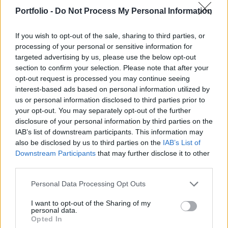
tavaly ősszel érkező Kovács Zsoltot váltja. Az
Portfolio -
Do Not Process My Personal Information
állami bank a jövőben fontos szerepet fog játszani
a hamarosan meginduló uniós források hatékony
If you wish to opt-out of the sale, sharing to third parties, or
felhasználásában.
processing of your personal or sensitive information for
targeted advertising by us, please use the below opt-out
Az uniós források hazahozatalában és hatékony
section to confirm your selection. Please note that after your
felhasználásában a jövőben fontos szerepet játszó Magyar
opt-out request is processed you may continue seeing
interest-based ads based on personal information utilized by
Fejlesztési Bank vezetésében változás történt: a bank
us or personal information disclosed to third parties prior to
elnök-vezérigazgatói feladatait a jövőben Gerendás János
your opt-out. You may separately opt-out of the further
látja el – közölte Facebook-oldalán a gazdasági és
disclosure of your personal information by third parties on the
energetikai miniszter. ...
IAB’s list of downstream participants. This information may
also be disclosed by us to third parties on the
IAB’s List of
Downstream Participants
that may further disclose it to other
KEDVES OLVASÓNK!
third parties.
A keresett cikk a portfolio.hu hírarchívumához
Personal Data Processing Opt Outs
tartozik, melynek olvasása előfizetéses
I want to opt-out of the Sharing of my
regisztrációhoz kötött.
personal data.
Opted In
Az előfizetés a következőket tartalmazza: