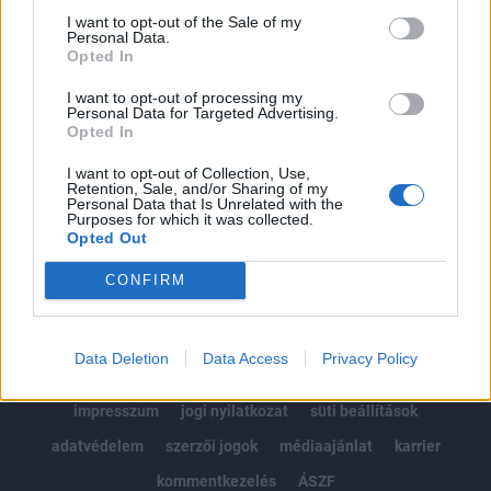
Portfolio.hu teljes cikkarchívum
I want to opt-out of the Sale of my
Personal Data.
Kötéslisták: BÉT elmúlt 2 év napon belüli
Opted In
kötéslistái
I want to opt-out of processing my
Personal Data for Targeted Advertising.
Előfizetés
Opted In
I want to opt-out of Collection, Use,
Retention, Sale, and/or Sharing of my
MÁR ELŐFIZETŐNK VAGY?
BEJELENTKEZÉS
Personal Data that Is Unrelated with the
Purposes for which it was collected.
Opted Out
CONFIRM
Data Deletion
Data Access
Privacy Policy
© 2026 Portfolio
impresszum
jogi nyilatkozat
süti beállítások
adatvédelem
szerzői jogok
médiaajánlat
karrier
kommentkezelés
ÁSZF