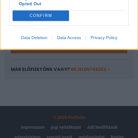
Opted Out
Az előfizetés a következőket tartalmazza:
Portfolio.hu teljes cikkarchívum
CONFIRM
Kötéslisták: BÉT elmúlt 2 év napon belüli
kötéslistái
Data Deletion
Data Access
Privacy Policy
Előfizetés
MÁR ELŐFIZETŐNK VAGY?
BEJELENTKEZÉS
© 2026 Portfolio
impresszum
jogi nyilatkozat
süti beállítások
adatvédelem
szerzői jogok
médiaajánlat
karrier