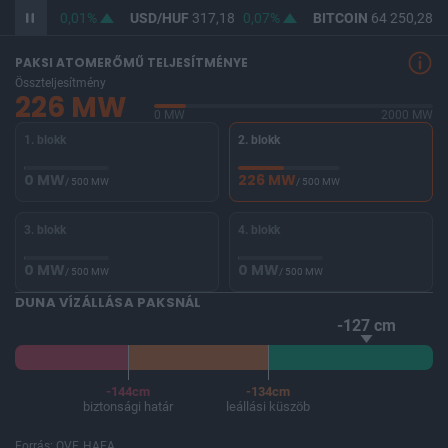
F
365,44
0,01%
USD/HUF
317,18
0,07%
BITCOIN
64 250,28
-
PAKSI ATOMERŐMŰ TELJESÍTMÉNYE
Összteljesítmény
226 MW
0 MW
2000 MW
1. blokk
2. blokk
0 MW
226 MW
/ 500 MW
/ 500 MW
3. blokk
4. blokk
0 MW
0 MW
/ 500 MW
/ 500 MW
DUNA VÍZÁLLÁSA PAKSNÁL
-127 cm
-144cm
-134cm
biztonsági határ
leállási küszöb
Forrás: OVF, HAEA