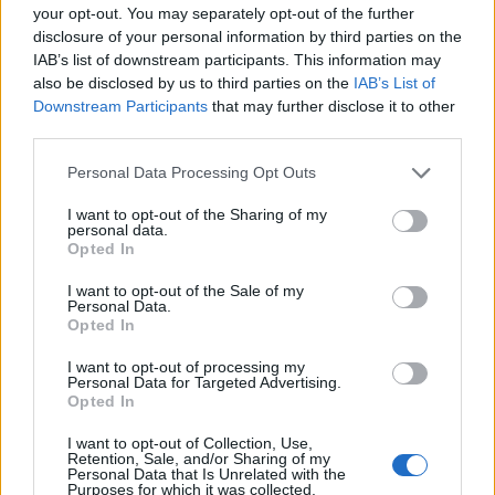
your opt-out. You may separately opt-out of the further
kilátásba helyezte a rivális német pénzintézet
disclosure of your personal information by third parties on the
vezetőségének leváltását - írja a Reuters. A
IAB’s list of downstream participants. This information may
Commerzbank részvényárfolyama jelenleg 0,4%-
also be disclosed by us to third parties on the
IAB’s List of
Downstream Participants
that may further disclose it to other
os mínuszban van.
third parties.
A Commerzbank és a német gazdasági-politikai elit által
Personal Data Processing Opt Outs
hevesen ellenezett, mintegy 40 milliárd eurós, teljes
egészében részvénycsere-ajánlaton alapuló ügylet kedden
I want to opt-out of the Sharing of my
personal data.
zárul le, a két fél közötti szóváltás pedig az utolsó
Opted In
napokban rendkívüli módon kiéleződött. Kapcsolódó
cikkünk 2026. 06. 10. Úgy nekiment egymásnak az
I want to opt-out of the Sale of my
Personal Data.
UniCredit és a Commerzbank, hogy már ténybeli...
Opted In
I want to opt-out of processing my
Personal Data for Targeted Advertising.
KEDVES OLVASÓNK!
Opted In
A keresett cikk a portfolio.hu hírarchívumához
I want to opt-out of Collection, Use,
tartozik, melynek olvasása előfizetéses
Retention, Sale, and/or Sharing of my
Personal Data that Is Unrelated with the
regisztrációhoz kötött.
Purposes for which it was collected.