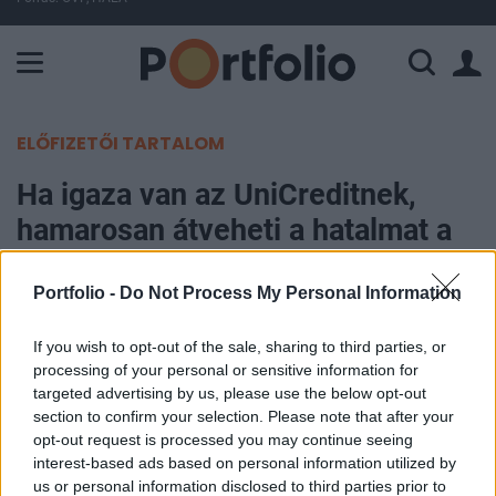
A Paksi Atomerőmű összteljesítménye 226 MW. A Duna vízállá
ELŐFIZETŐI TARTALOM
Ha igaza van az UniCreditnek,
hamarosan átveheti a hatalmat a
Commerzbank felett
Portfolio -
Do Not Process My Personal Information
Portfolio
If you wish to opt-out of the sale, sharing to third parties, or
2026. június 15. 11:23
processing of your personal or sensitive information for
targeted advertising by us, please use the below opt-out
A UniCredit alaptalannak nevezte a Commerzbank
section to confirm your selection. Please note that after your
azon állításait, amelyek szerint a felvásárlási
opt-out request is processed you may continue seeing
ajánlatára érkezett elfogadó nyilatkozatok valós
interest-based ads based on personal information utilized by
us or personal information disclosed to third parties prior to
aránya elmarad a közölt adatoktól, egyúttal