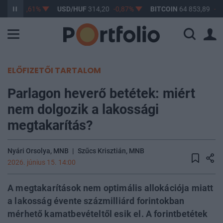
3,17
-0,61%
USD/HUF
314,20
-0,87%
BITCOIN
64 853,89
-0,
ELŐFIZETŐI TARTALOM
Parlagon heverő betétek: miért
nem dolgozik a lakossági
megtakarítás?
Nyári Orsolya, MNB
|
Szűcs Krisztián, MNB
2026. június 15. 14:00
A megtakarítások nem optimális allokációja miatt
a lakosság évente százmilliárd forintokban
mérhető kamatbevételtől esik el. A forintbetétek