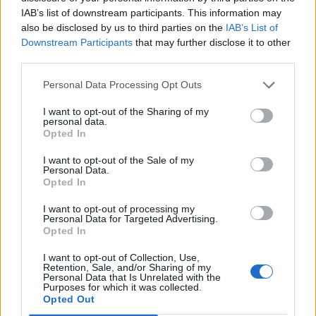
és az MNB monetáris politikájának hatékonyságát
IAB’s list of downstream participants. This information may
is.
also be disclosed by us to third parties on the
IAB’s List of
Downstream Participants
that may further disclose it to other
Professional Investment Day 2026Ismét jön a Portfolio
third parties.
szűk körű, exkluzív meetupja a magyar vagyonkezelői piac
résztvevői számára! Kíváncsi vagy, melyek lesznek a 2027-
Personal Data Processing Opt Outs
es befektetési, vagyonkezelési és megtakarítási trendek? Itt
I want to opt-out of the Sharing of my
az egyedülálló lehetőség az exkluzív kapcsolatteremtésre
personal data.
Opted In
és networkingre, a legfontosabb trendek és várakozások
egy helyen, kötetlenül, őszintén...
I want to opt-out of the Sale of my
Personal Data.
Opted In
KEDVES OLVASÓNK!
I want to opt-out of processing my
Personal Data for Targeted Advertising.
A keresett cikk a portfolio.hu hírarchívumához
Opted In
tartozik, melynek olvasása előfizetéses
I want to opt-out of Collection, Use,
regisztrációhoz kötött.
Retention, Sale, and/or Sharing of my
Personal Data that Is Unrelated with the
Az előfizetés a következőket tartalmazza:
Purposes for which it was collected.
Opted Out
Portfolio.hu teljes cikkarchívum