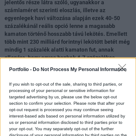
jelentős része látra szóló, ugyanakkor a
számlaméret szerinti eloszlás, illetve az
egyenlegek havi változása alapján ezek 40-50
százalékánál reális opció lenne a magasabb
kamaton történő hosszabb távú lekötés. Emellett
több mint 230 milliárd forintnyi lekötött betét még
mindig 1 százalék alatti kamaton fut, annak
ellenére, hogy egyes bankok 4-7 százalékos
kamatot is kínálnak. A betétek lekötésével vagy
Portfolio -
Do Not Process My Personal Information
újrastrukturálásával – különösen 10 millió
forintos betétméret felett – 2-5 százalékponttal
If you wish to opt-out of the sale, sharing to third parties, or
magasabb kamat is elérhető lenne, miközben a
processing of your personal or sensitive information for
lakossági állampapírok is versenyképes
targeted advertising by us, please use the below opt-out
section to confirm your selection. Please note that after your
alternatívát jelentenek. A megtakarítások
opt-out request is processed you may continue seeing
tudatosabb allokációja nemcsak a lakosság
interest-based ads based on personal information utilized by
kamatbevételeit növelné, hanem élénkítené a
us or personal information disclosed to third parties prior to
banki versenyt, erősítené a kamattranszmissziót
your opt-out. You may separately opt-out of the further
disclosure of your personal information by third parties on the