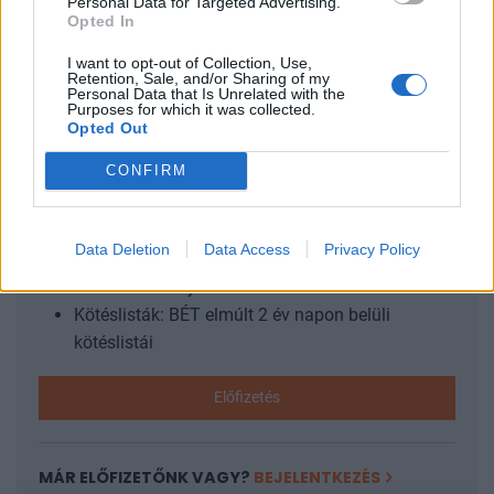
Personal Data for Targeted Advertising.
Opted In
végső soron a magyar adófizetőknek - írja a minisztérium
közleménye. A Széchenyi Kártya...
I want to opt-out of Collection, Use,
Retention, Sale, and/or Sharing of my
Personal Data that Is Unrelated with the
Purposes for which it was collected.
KEDVES OLVASÓNK!
Opted Out
A keresett cikk a portfolio.hu hírarchívumához
CONFIRM
tartozik, melynek olvasása előfizetéses
regisztrációhoz kötött.
Data Deletion
Data Access
Privacy Policy
Az előfizetés a következőket tartalmazza:
Portfolio.hu teljes cikkarchívum
Kötéslisták: BÉT elmúlt 2 év napon belüli
kötéslistái
Előfizetés
MÁR ELŐFIZETŐNK VAGY?
BEJELENTKEZÉS