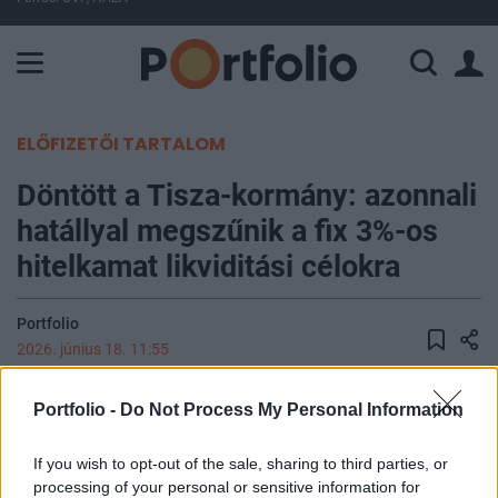
A Paksi Atomerőmű összteljesítménye 225 MW. A Duna vízállá
ELŐFIZETŐI TARTALOM
Döntött a Tisza-kormány: azonnali
hatállyal megszűnik a fix 3%-os
hitelkamat likviditási célokra
Portfolio
2026. június 18. 11:55
A Gazdasági és Energetikai Minisztérium
Portfolio -
Do Not Process My Personal Information
módosítja a Széchenyi Kártya Program likviditási
hiteltermékeinek kamatfeltételeit, amelyeket még
If you wish to opt-out of the sale, sharing to third parties, or
processing of your personal or sensitive information for
tavaly október elején egységesített fix 3%-on az