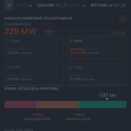
366,02
0,17%
USD/HUF
317,77
0,25%
BITCOIN
64 261,33
-0
PAKSI ATOMERŐMŰ TELJESÍTMÉNYE
Összteljesítmény
225 MW
0 MW
2000 MW
1. blokk
2. blokk
0 MW
225 MW
/ 500 MW
/ 500 MW
3. blokk
4. blokk
0 MW
0 MW
/ 500 MW
/ 500 MW
DUNA VÍZÁLLÁSA PAKSNÁL
-127 cm
-144cm
-134cm
biztonsági határ
leállási küszöb
Forrás: OVF, HAEA