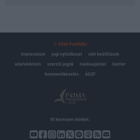
© 2026 Portfolio
impresszum
jogi nyilatkozat
süti beállítások
adatvédelem
szerzői jogok
médiaajánlat
karrier
kommentkezelés
ÁSZF
Itt keressen minket: