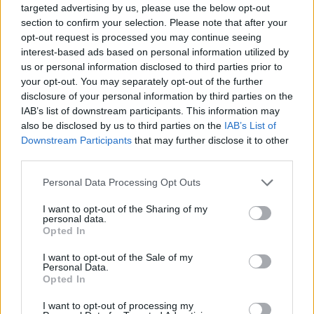
targeted advertising by us, please use the below opt-out
Orbán-kormány. A döntés célja, hogy a program
section to confirm your selection. Please note that after your
fenntarthatóbbá váljon, miközben továbbra is
opt-out request is processed you may continue seeing
kedvező finanszírozási lehetőséget biztosítson a
interest-based ads based on personal information utilized by
us or personal information disclosed to third parties prior to
hazai mikro-, kis- és középvállalkozások számára
your opt-out. You may separately opt-out of the further
- közölte a Gazdasági és Energetikai
disclosure of your personal information by third parties on the
Minisztérium. Vitézy Dávid közlekedési és
IAB’s list of downstream participants. This information may
beruházási miniszter a csütörtöki
also be disclosed by us to third parties on the
IAB’s List of
Downstream Participants
that may further disclose it to other
kormányszóvivői sajtótájékoztatón a Portfolio
third parties.
kérdésére azt mondta, a lépés 70 milliárd forint
megtakarítást jelenthet jövőre a költségvetésnek,
Personal Data Processing Opt Outs
az uniós forrásokból pedig új program várható az
I want to opt-out of the Sharing of my
MFB részéről.
personal data.
Opted In
Részben eltűnik a fix 3% A Széchenyi Kártya Program az
I want to opt-out of the Sale of my
elmúlt években a piaci és a támogatott kamatszint közötti
Personal Data.
Opted In
különbözet megfizetése kapcsán jelentős terhet rótt a
költségvetésre. A program kamattámogatása évente
I want to opt-out of processing my
mintegy 150 milliárd forintjába került az államnak, vagyis