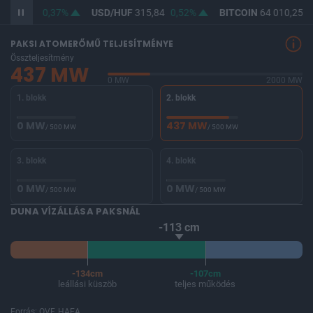
F
364,53
0,37%
USD/HUF
315,84
0,52%
BITCOIN
64 010,25
-
PAKSI ATOMERŐMŰ TELJESÍTMÉNYE
Összteljesítmény
437 MW
0 MW
2000 MW
1. blokk
2. blokk
0 MW
437 MW
/ 500 MW
/ 500 MW
3. blokk
4. blokk
0 MW
0 MW
/ 500 MW
/ 500 MW
DUNA VÍZÁLLÁSA PAKSNÁL
-113 cm
-134cm
-107cm
leállási küszöb
teljes működés
Forrás: OVF, HAEA