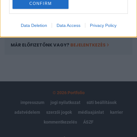
CONFIRM
kötéslistái
Előfizetés
Data Deletion
Data Access
Privacy Policy
MÁR ELŐFIZETŐNK VAGY?
BEJELENTKEZÉS
© 2026 Portfolio
impresszum
jogi nyilatkozat
süti beállítások
adatvédelem
szerzői jogok
médiaajánlat
karrier
kommentkezelés
ÁSZF