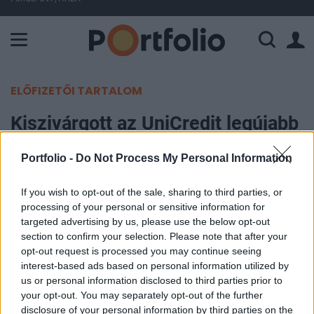
A Paksi Atomerőmű összteljesítménye 437 MW. A Duna vízállá
ELŐFIZETŐI TARTALOM
Kiszivárgott az UniCredit legújabb
próbálkozása, rögtön kútba is
Portfolio -
Do Not Process My Personal Information
esett a remélt tranzakció
If you wish to opt-out of the sale, sharing to third parties, or
Portfolio
processing of your personal or sensitive information for
2026. június 18. 08:56
targeted advertising by us, please use the below opt-out
section to confirm your selection. Please note that after your
opt-out request is processed you may continue seeing
Az Il Sole 24 Ore értesülései szerint a UniCredit
interest-based ads based on personal information utilized by
megkísérelte megszerezni a Del Vecchio család
us or personal information disclosed to third parties prior to
holdingtársasága, a Delfin 10 százalékos
your opt-out. You may separately opt-out of the further
disclosure of your personal information by third parties on the
részesedését a Generali biztosítóban, ám az