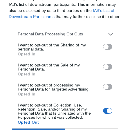
IAB’s list of downstream participants. This information may
ajánlatot elutasították.
also be disclosed by us to third parties on the
IAB’s List of
Downstream Participants
that may further disclose it to other
Az olasz gazdasági lap úgy tudja, hogy az Andrea Orcel
third parties.
vezette UniCredit olyan javaslattal kereste meg a Delfint,
amelynek értelmében a holding készpénzmozgás nélkül, a
Personal Data Processing Opt Outs
bank saját részvényeinek 5 százalékáért cserébe adta
I want to opt-out of the Sharing of my
volna el a 10 százalékos Generali-részesedését. Ezzel a
personal data.
tranzakcióval a UniCredit csaknem megduplázta volna a
Opted In
biztosítóban lévő, jelenleg mintegy 9 százalékos...
I want to opt-out of the Sale of my
Personal Data.
Opted In
KEDVES OLVASÓNK!
I want to opt-out of processing my
Personal Data for Targeted Advertising.
A keresett cikk a portfolio.hu hírarchívumához
Opted In
tartozik, melynek olvasása előfizetéses
regisztrációhoz kötött.
I want to opt-out of Collection, Use,
Retention, Sale, and/or Sharing of my
Personal Data that Is Unrelated with the
Az előfizetés a következőket tartalmazza:
Purposes for which it was collected.
Opted Out
Portfolio.hu teljes cikkarchívum
Kötéslisták: BÉT elmúlt 2 év napon belüli