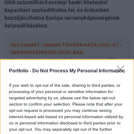
több százmilliárd eurónyi banki hitelezési
kapacitást szabadíthatna fel, és érdemben
hozzájárulhatna Európa versenyképességének
helyreállításához.
KECSKEMÉT - MERRE TOVÁBB HAZAI KKV-K? -
VERSENYKÉPESSÉG 2026-BAN
Merre tovább hazai kkv-k? - Versenyképesség 2026-
ban! Jön a Portfolio félnapos, üzleti vidéki
Portfolio -
Do Not Process My Personal Information
rendezvénysorozata, ami naprakész gazdasági és
pénzügyi helyzetképpel segíti a helyi kkv-szektort.
If you wish to opt-out of the sale, sharing to third parties, or
Szeptemberben Szegeden és Kecskeméten
processing of your personal or sensitive information for
találkozunk!
targeted advertising by us, please use the below opt-out
section to confirm your selection. Please note that after your
Információ és jelentkezés
opt-out request is processed you may continue seeing
interest-based ads based on personal information utilized by
us or personal information disclosed to third parties prior to
Megnövekedett finanszírozási igény
your opt-out. You may separately opt-out of the further