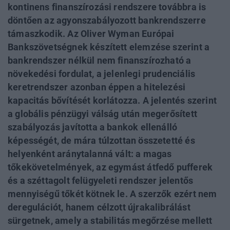
kontinens finanszírozási rendszere továbbra is
döntően az agyonszabályozott bankrendszerre
támaszkodik. Az Oliver Wyman Európai
Bankszövetségnek készített elemzése szerint a
bankrendszer nélkül nem finanszírozható a
növekedési fordulat, a jelenlegi prudenciális
keretrendszer azonban éppen a hitelezési
kapacitás bővítését korlátozza. A jelentés szerint
a globális pénzügyi válság után megerősített
szabályozás javította a bankok ellenálló
képességét, de mára túlzottan összetetté és
helyenként aránytalanná vált: a magas
tőkekövetelmények, az egymást átfedő pufferek
és a széttagolt felügyeleti rendszer jelentős
mennyiségű tőkét kötnek le. A szerzők ezért nem
deregulációt, hanem célzott újrakalibrálást
sürgetnek, amely a stabilitás megőrzése mellett