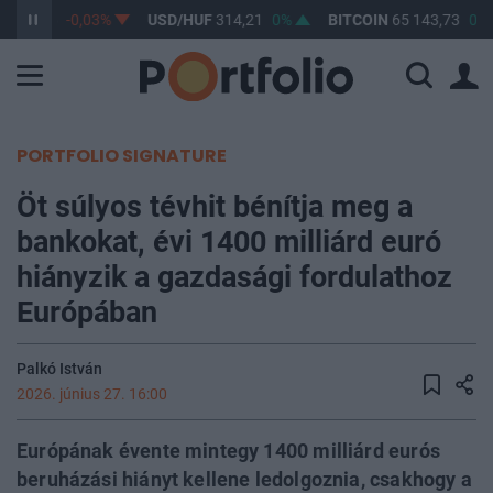
363,05
-0,03%
USD/HUF
314,21
0%
BITCOIN
65 143,73
0,4
PORTFOLIO SIGNATURE
Öt súlyos tévhit bénítja meg a
bankokat, évi 1400 milliárd euró
hiányzik a gazdasági fordulathoz
Európában
Palkó István
2026. június 27. 16:00
Európának évente mintegy 1400 milliárd eurós
beruházási hiányt kellene ledolgoznia, csakhogy a