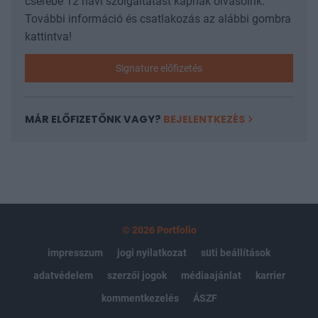
cserébe 12 havi szolgáltatást kapnak olvasóink.
További információ és csatlakozás az alábbi gombra
kattintva!
Signature előfizetés
MÁR ELŐFIZETŐNK VAGY?
BEJELENTKEZÉS
© 2026 Portfolio
impresszum
jogi nyilatkozat
süti beállítások
adatvédelem
szerzői jogok
médiaajánlat
karrier
kommentkezelés
ÁSZF