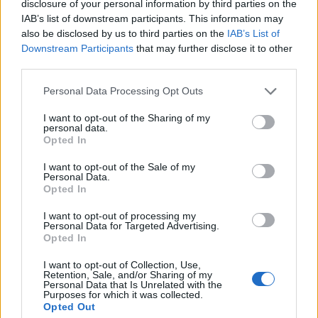
disclosure of your personal information by third parties on the
IAB’s list of downstream participants. This information may
A kihívás nem pusztán a szükséges beruházások
also be disclosed by us to third parties on the
IAB’s List of
nagyságából fakad, hanem azok jellegéből is. A
Downstream Participants
that may further disclose it to other
finanszírozási igények három fő területre
third parties.
koncentrálódnak:
Personal Data Processing Opt Outs
a hosszú távú, „türelmes tőkét” igénylő
I want to opt-out of the Sharing of my
personal data.
infrastruktúrára, például az energiahálózatokra
Opted In
és a megújuló energiaforrásokra;
I want to opt-out of the Sale of my
Personal Data.
a magasabb kockázatú növekedési ágazatokra,
Opted In
köztük a mesterséges intelligenciára és a
I want to opt-out of processing my
félvezetőiparra; valamint
Personal Data for Targeted Advertising.
Opted In
az olyan stratégiai eszközökre, mint a védelmi és
I want to opt-out of Collection, Use,
a szociális infrastruktúra, ahol a megtérülés
Retention, Sale, and/or Sharing of my
Personal Data that Is Unrelated with the
sokszor nehezen számszerűsíthető.
Purposes for which it was collected.
Opted Out