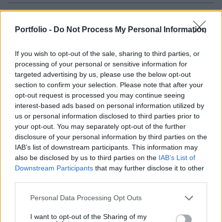
Egyes OTP Bank által kibocsátott kártyáknál
fennakadás volt a fizetésekben a délelőtti
Portfolio -
Do Not Process My Personal Information
órákban, a szolgáltatás délelőtt tíz órára helyrállt -
If you wish to opt-out of the sale, sharing to third parties, or
közölte az MTI-vel Endrényi Balázs, az OTP Bank
processing of your personal or sensitive information for
vállalati kommunikációs vezetője szerdán.
targeted advertising by us, please use the below opt-out
section to confirm your selection. Please note that after your
Mint fogalmazott, előfordult, hogy csak másodszori
opt-out request is processed you may continue seeing
próbálkozásra sikerültek az online és bolti kártyás
interest-based ads based on personal information utilized by
fizetések, a technikai hiba az ATM-ekre is kiterjedt. A hiba a
us or personal information disclosed to third parties prior to
bank belső rendszerében keletkezett - mondta. A
your opt-out. You may separately opt-out of the further
disclosure of your personal information by third parties on the
pénzintézet holnapján reggel közölték, hogy technikai
IAB’s list of downstream participants. This information may
okokból előfordulhat, hogy egyes OTP Bank által
also be disclosed by us to third parties on the
IAB’s List of
kibocsátott kártyáknál a tranzakciók sikertelenek és...
Downstream Participants
that may further disclose it to other
third parties.
KEDVES OLVASÓNK!
Personal Data Processing Opt Outs
A keresett cikk a portfolio.hu hírarchívumához
I want to opt-out of the Sharing of my