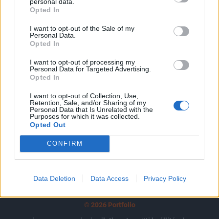
tartozik, melynek olvasása előfizetéses
personal data.
Opted In
regisztrációhoz kötött.
I want to opt-out of the Sale of my
Az előfizetés a következőket tartalmazza:
Personal Data.
Opted In
Portfolio.hu teljes cikkarchívum
Kötéslisták: BÉT elmúlt 2 év napon belüli
I want to opt-out of processing my
kötéslistái
Personal Data for Targeted Advertising.
Opted In
Előfizetés
I want to opt-out of Collection, Use,
Retention, Sale, and/or Sharing of my
Personal Data that Is Unrelated with the
Purposes for which it was collected.
Opted Out
MÁR ELŐFIZETŐNK VAGY?
BEJELENTKEZÉS
CONFIRM
Data Deletion
Data Access
Privacy Policy
© 2026 Portfolio