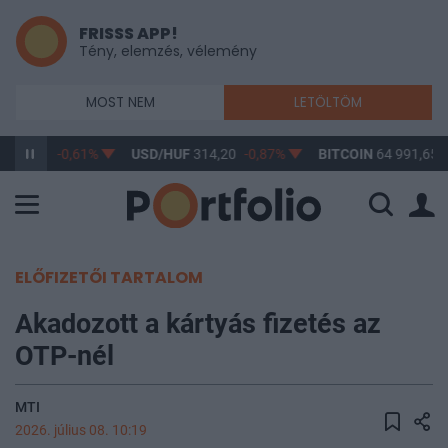
FRISSS APP!
Tény, elemzés, vélemény
MOST NEM
LETÖLTÖM
363,17
-0,61%
USD/HUF
314,20
-0,87%
BITCOIN
64 991,65
ELŐFIZETŐI TARTALOM
Akadozott a kártyás fizetés az
OTP-nél
MTI
2026. július 08. 10:19