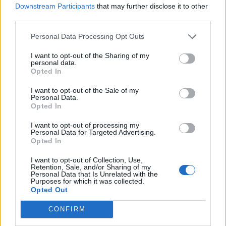
Downstream Participants
that may further disclose it to other
elkezdéséhez. A társaságtól kapott információk szerint az
third parties.
alap zártkörben fog megalakulni, s tájékoztató felügyeleti
benyújtása február végére várható. Az új piaci szereplő
Personal Data Processing Opt Outs
jelentős ingatlanalapos tapasztalatokkal rendelkezik,
I want to opt-out of the Sharing of my
vezetője korábban részt vett...
personal data.
Opted In
I want to opt-out of the Sale of my
KEDVES OLVASÓNK!
Personal Data.
Opted In
A keresett cikk a portfolio.hu hírarchívumához
tartozik, melynek olvasása előfizetéses
I want to opt-out of processing my
Personal Data for Targeted Advertising.
regisztrációhoz kötött.
Opted In
Az előfizetés a következőket tartalmazza:
I want to opt-out of Collection, Use,
Retention, Sale, and/or Sharing of my
Portfolio.hu teljes cikkarchívum
Personal Data that Is Unrelated with the
Kötéslisták: BÉT elmúlt 2 év napon belüli
Purposes for which it was collected.
Opted Out
kötéslistái
CONFIRM
Előfizetés