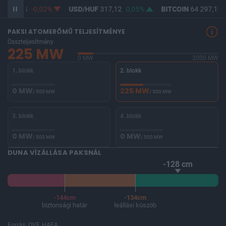
F
365,34
-0,02%
USD/HUF
317,12
0,05%
BITCOIN
64 297,15
PAKSI ATOMERŐMŰ TELJESÍTMÉNYE
Összteljesítmény
225 MW
0 MW
2000 MW
1. blokk
2. blokk
0 MW
225 MW
/ 500 MW
/ 500 MW
3. blokk
4. blokk
0 MW
0 MW
/ 500 MW
/ 500 MW
DUNA VÍZÁLLÁSA PAKSNÁL
-128 cm
-144cm
-134cm
biztonsági határ
leállási küszöb
Forrás: OVF, HAEA