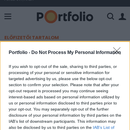
A Paksi Atomerőmű összteljesítménye 225 MW. A Duna vízállá
ELŐFIZETŐI TARTALOM
Új ingatlanalap indul
Portfolio -
Do Not Process My Personal Information
Portfolio
If you wish to opt-out of the sale, sharing to third parties, or
processing of your personal or sensitive information for
2002. január 30. 11:39
targeted advertising by us, please use the below opt-out
section to confirm your selection. Please note that after your
Teljesen új szereplővel bővül az ingatlanalapok
opt-out request is processed you may continue seeing
piaca, a Capital-Trust Befektetési Alapkezelő Rt.
interest-based ads based on personal information utilized by
várhatóan a kora tavasszal indítja zártkörű,
us or personal information disclosed to third parties prior to
your opt-out. You may separately opt-out of the further
zártvégű termékét.
disclosure of your personal information by third parties on the
IAB’s list of downstream participants. This information may
A PSZÁF a héten jóváhagyta az újonnan induló alapkezelő
also be disclosed by us to third parties on the
IAB’s List of
szabályzatait, s megadta az engedélyt a tevékenység