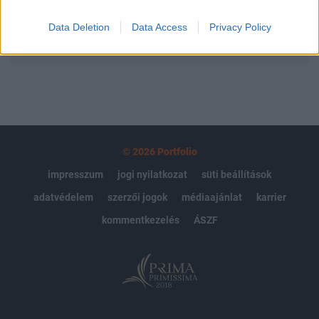
Data Deletion
Data Access
Privacy Policy
MÁR ELŐFIZETŐNK VAGY?
BEJELENTKEZÉS
© 2026 Portfolio
impresszum
jogi nyilatkozat
süti beállítások
adatvédelem
szerzői jogok
médiaajánlat
karrier
kommentkezelés
ÁSZF