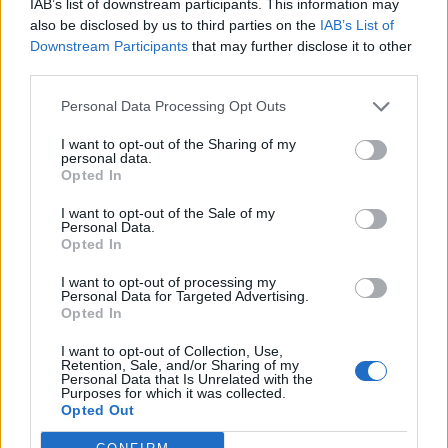
IAB’s list of downstream participants. This information may
kiemelt magánügyfelei által elérhető összes
also be disclosed by us to third parties on the
IAB’s List of
Downstream Participants
that may further disclose it to other
befektetési alap immár eléri a 95-öt.
third parties.
Az új alapok közül kiemelkedik a Nyugat-Európában is
Personal Data Processing Opt Outs
unikumnak számító ázsiai ingatlan-társaságokba fektető
alap, a Credit Suisse Equity Fund (Lux) Asian Property.A
I want to opt-out of the Sharing of my
personal data.
jelen írás nem minősül befektetési tanácsadásnak vagy
Opted In
befektetési ajánlásnak. Részletes jogi információ
I want to opt-out of the Sale of my
Personal Data.
Opted In
KEDVES OLVASÓNK!
I want to opt-out of processing my
A keresett cikk a portfolio.hu hírarchívumához
Personal Data for Targeted Advertising.
tartozik, melynek olvasása előfizetéses
Opted In
regisztrációhoz kötött.
I want to opt-out of Collection, Use,
Retention, Sale, and/or Sharing of my
Az előfizetés a következőket tartalmazza:
Personal Data that Is Unrelated with the
Purposes for which it was collected.
Portfolio.hu teljes cikkarchívum
Opted Out
Kötéslisták: BÉT elmúlt 2 év napon belüli