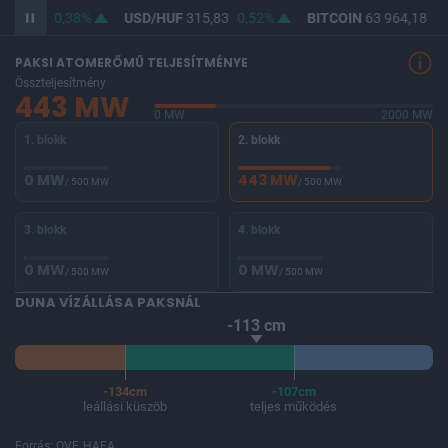
364,56
0,38%
USD/HUF
315,83
0,52%
BITCOIN
63 964,18
-1
PAKSI ATOMERŐMŰ TELJESÍTMÉNYE
Összteljesítmény
443 MW
0 MW
2000 MW
1. blokk
2. blokk
0 MW
443 MW
/ 500 MW
/ 500 MW
3. blokk
4. blokk
0 MW
0 MW
/ 500 MW
/ 500 MW
DUNA VÍZÁLLÁSA PAKSNÁL
-113 cm
-134cm
-107cm
leállási küszöb
teljes működés
Forrás: OVF, HAEA