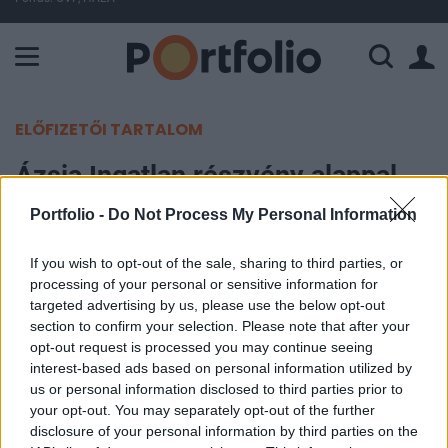
A Paksi Atomerőmű összteljesítménye 443 MW. A Duna vízállá
ELŐFIZETŐI TARTALOM
Ázsia Ingatlan részvény alappal
bővül a Raiffeisen Private Banking
Portfolio -
Do Not Process My Personal Information
befektetési alap palettája
If you wish to opt-out of the sale, sharing to third parties, or
processing of your personal or sensitive information for
Portfolio
targeted advertising by us, please use the below opt-out
2006. március 28. 09:25
section to confirm your selection. Please note that after your
opt-out request is processed you may continue seeing
A Raiffesien Private Banking külföldi befektetési
interest-based ads based on personal information utilized by
us or personal information disclosed to third parties prior to
alap palettája újabb 10 Credit Suisse befektetési
your opt-out. You may separately opt-out of the further
alappal bővül. A forgalmazott Credit Suisse alapok
disclosure of your personal information by third parties on the
száma ezzel 31-re nőtt, míg a Raiffeisen Bank