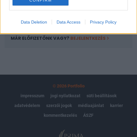
kötéslistái
CONFIRM
Előfizetés
Data Deletion
Data Access
Privacy Policy
MÁR ELŐFIZETŐNK VAGY?
BEJELENTKEZÉS
© 2026 Portfolio
impresszum
jogi nyilatkozat
süti beállítások
adatvédelem
szerzői jogok
médiaajánlat
karrier
kommentkezelés
ÁSZF