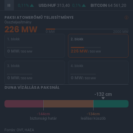
F
362,11
0,11%
USD/HUF
313,40
0,1%
BITCOIN
64 561,20
-0
PAKSI ATOMERŐMŰ TELJESÍTMÉNYE
Összteljesítmény
226 MW
0 MW
2000 MW
1. blokk
2. blokk
0 MW
226 MW
/ 500 MW
/ 500 MW
3. blokk
4. blokk
0 MW
0 MW
/ 500 MW
/ 500 MW
DUNA VÍZÁLLÁSA PAKSNÁL
-132 cm
-144cm
-134cm
biztonsági határ
leállási küszöb
Forrás: OVF, HAEA