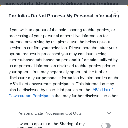
nagy sztárja. Most meg is érkezett egy izgalmas
jelzés, egy elemző szerint ugyanis sokkal többet
Portfolio -
Do Not Process My Personal Information
ér egy magyar vállalat papírja, mint amennyiért
most lehet megvenni.
If you wish to opt-out of the sale, sharing to third parties, or
processing of your personal or sensitive information for
targeted advertising by us, please use the below opt-out
SUSTAINABLE WORLD 2026
section to confirm your selection. Please note that after your
Szeptember 8-án jön az év egyik legjelentősebb üzleti
opt-out request is processed you may continue seeing
fenntarthatósági találkozója, a Portfolio Sustainable
interest-based ads based on personal information utilized by
World 2026. A szektorsemleges konferencia a zöld
us or personal information disclosed to third parties prior to
your opt-out. You may separately opt-out of the further
gazdasággal kapcsolatos aktualitásokkal, a
disclosure of your personal information by third parties on the
legégetőbb beavatkozási gyakorlatokkal foglalkozik,
IAB’s list of downstream participants. This information may
de emellett helyszíne a Green Awards díjátadónak is.
also be disclosed by us to third parties on the
IAB’s List of
Részletek a linken.
Downstream Participants
that may further disclose it to other
Információ és jelentkezés
third parties.
Personal Data Processing Opt Outs
Kifejezetten erős éve van a magyar tőzsdének, a
I want to opt-out of the Sharing of my
personal data.