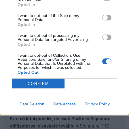
BUX index idén már 38,5 százalékot száguldott.
Opted In
Az egyedi részvények szintjén sem volt hiány a jó
I want to opt-out of the Sale of my
Personal Data.
sztorikból és a nagy izgalmakból, hatalmasat ralizott
Opted In
például a 4iG, de az OTP befektetőisem
I want to opt-out of processing my
panaszkodhatnak.
Personal Data for Targeted Advertising.
Opted In
Most olyan jelzés érkezett, amely alapján egy, az idei
I want to opt-out of Collection, Use,
Retention, Sale, and/or Sharing of my
évben inkább a háttérben maradó, kevés figyelmet
Personal Data that Is Unrelated with the
Purposes for which it was collected.
kapó vállalat hirtelen kifejezetten izgalmassá válhat.
Opted Out
Ez a vállalat nem más,
CONFIRM
SIGNATURE PRO-VAL EZT A CIKKET IS EL
Data Deletion
Data Access
Privacy Policy
TUDNÁD OLVASNI!
Ez a cikk folytatódik, de csak Portfolio Signature
előfizetéssel olvasható tovább.
A Signature PRO