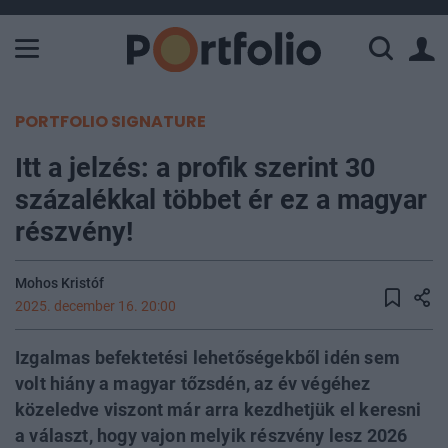
A Paksi Atomerőmű összteljesítménye 226 MW. A Duna vízállá
PORTFOLIO SIGNATURE
Itt a jelzés: a profik szerint 30
százalékkal többet ér ez a magyar
részvény!
Mohos Kristóf
2025. december 16. 20:00
Izgalmas befektetési lehetőségekből idén sem
volt hiány a magyar tőzsdén, az év végéhez
közeledve viszont már arra kezdhetjük el keresni
a választ, hogy vajon melyik részvény lesz 2026