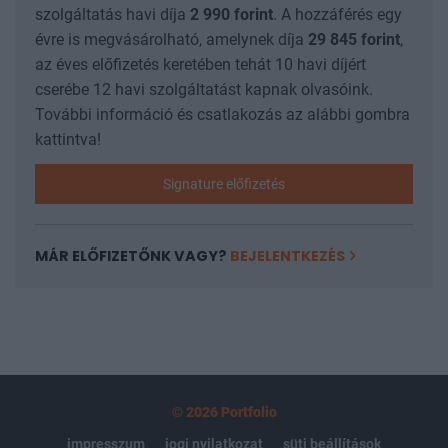
szolgáltatás havi díja
2 990
forint
. A hozzáférés egy
évre is megvásárolható, amelynek díja
29 845
forint
,
az éves előfizetés keretében tehát 10 havi díjért
cserébe 12 havi szolgáltatást kapnak olvasóink.
További információ és csatlakozás az alábbi gombra
kattintva!
Signature előfizetés
MÁR ELŐFIZETŐNK VAGY?
BEJELENTKEZÉS
© 2026 Portfolio
impresszum
jogi nyilatkozat
süti beállítások