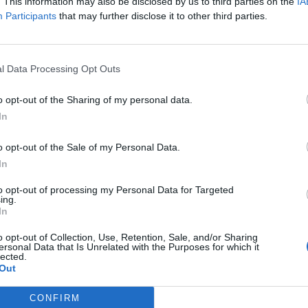
programjának kiemelkedő eseménye volt a SpaceX képviselőivel 
. This information may also be disclosed by us to third parties on the
IA
Participants
that may further disclose it to other third parties.
ván, a 4iG SDT vezérigazgatója és szakértői csapata is részt ve
ntették az amerikai vállalat globális űripari tevékenységét, kül
ítási szolgáltatásokra, az alacsony Föld körüli pályán...
l Data Processing Opt Outs
ASÓNK!
o opt-out of the Sharing of my personal data.
In
a portfolio.hu hírarchívumához tartozik, melynek olvasása előf
ötött.
o opt-out of the Sale of my Personal Data.
övetkezőket tartalmazza:
In
 teljes cikkarchívum
to opt-out of processing my Personal Data for Targeted
 BÉT elmúlt 2 év napon belüli
ing.
In
o opt-out of Collection, Use, Retention, Sale, and/or Sharing
ersonal Data that Is Unrelated with the Purposes for which it
Előfizetés
lected.
Out
NK VAGY?
BEJELENTKEZÉS
CONFIRM