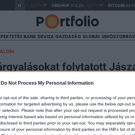
R/HUF
363,17
-0,61%
USD/HUF
314,20
-0,87%
BITCOIN
64 95
EFEKTETÉS
BANK
DEVIZA
GAZDASÁG
GLOBÁL
UNIÓS FORRÁ
TALOM
árgyalásokat folytatott Jásza
-
Do Not Process My Personal Information
:12
to opt-out of the sale, sharing to third parties, or processing of your per
formation for targeted advertising by us, please use the below opt-out s
nöke, Jászai Gellért washingtoni látogatásának utolsó 
r selection. Please note that after your opt-out request is processed y
ari tárgyalásokat folytatott amerikai partnerekkel, ame
eing interest-based ads based on personal information utilized by us or
üttműködés elmélyítése volt - írja a Linkedinen.
disclosed to third parties prior to your opt-out. You may separately opt-
losure of your personal information by third parties on the IAB’s list of