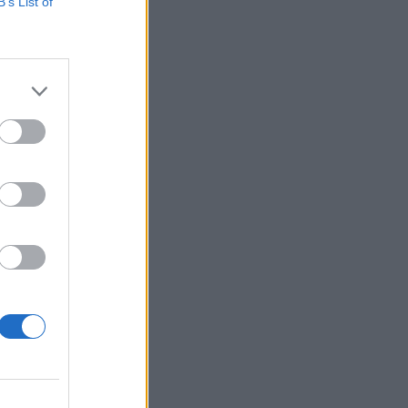
történt találkozó,
B’s List of
tt. A
önös figyelmet
izetéses