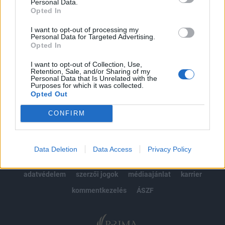
kötéslistái
Personal Data.
Opted In
Előfizetés
I want to opt-out of processing my
Personal Data for Targeted Advertising.
Opted In
MÁR ELŐFIZETŐNK VAGY?
BEJELENTKEZÉS
I want to opt-out of Collection, Use,
Retention, Sale, and/or Sharing of my
Personal Data that Is Unrelated with the
Purposes for which it was collected.
Opted Out
CONFIRM
© 2026 Portfolio
Data Deletion
Data Access
Privacy Policy
impresszum
jogi nyilatkozat
süti beállítások
adatvédelem
szerzői jogok
médiaajánlat
karrier
kommentkezelés
ÁSZF