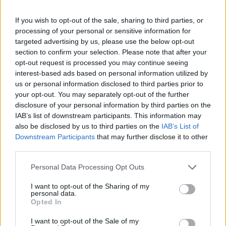
a globális eredményeken is egyértelműen látszik.
If you wish to opt-out of the sale, sharing to third parties, or
Kínában az árbevétel 42,3 százalékkal csökkent,
processing of your personal or sensitive information for
elsősorban a kínai fehér szeszek kategóriájának
targeted advertising by us, please use the below opt-out
gyengélkedése miatt. A zuhanás mögött elsősorban a
section to confirm your selection. Please note that after your
volumen összeomlása áll. A kínai fehér szeszeknél a
opt-out request is processed you may continue seeing
forgalom 50,4 százalékkal esett vissza, miután a piaci és
interest-based ads based on personal information utilized by
szabályozási változások érdemben visszavetették a
us or personal information disclosed to third parties prior to
your opt-out. You may separately opt-out of the further
fogyasztási alkalmak számát. A vállalat kiemeli, hogy...
disclosure of your personal information by third parties on the
IAB’s list of downstream participants. This information may
also be disclosed by us to third parties on the
IAB’s List of
KEDVES OLVASÓNK!
Downstream Participants
that may further disclose it to other
A keresett cikk a portfolio.hu hírarchívumához
third parties.
tartozik, melynek olvasása előfizetéses
Personal Data Processing Opt Outs
regisztrációhoz kötött.
I want to opt-out of the Sharing of my
Az előfizetés a következőket tartalmazza:
personal data.
Opted In
Portfolio.hu teljes cikkarchívum
Kötéslisták: BÉT elmúlt 2 év napon belüli
I want to opt-out of the Sale of my