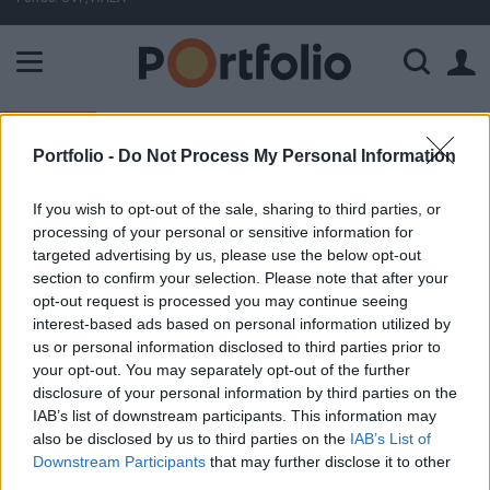
A Paksi Atomerőmű összteljesítménye 226 MW. A Duna vízállá
FONTOS
Megszólalt Magyar Péter: most elhárult a veszély, de Pakson újra pattanásig feszülhet a helyzet
Portfolio -
Do Not Process My Personal Information
ELŐFIZETŐI TARTALOM
If you wish to opt-out of the sale, sharing to third parties, or
processing of your personal or sensitive information for
Előbb jön a nyugdíj áprilisban
targeted advertising by us, please use the below opt-out
section to confirm your selection. Please note that after your
opt-out request is processed you may continue seeing
Portfolio
interest-based ads based on personal information utilized by
2026. március 19. 11:43
us or personal information disclosed to third parties prior to
your opt-out. You may separately opt-out of the further
disclosure of your personal information by third parties on the
Áprilisban a megszokott 12-e helyett hamarabb
IAB’s list of downstream participants. This information may
érkezik a nyugdíj a bankszámlákra.
also be disclosed by us to third parties on the
IAB’s List of
Downstream Participants
that may further disclose it to other
A Magyar Államkincstár még tavaly decemberben
third parties.