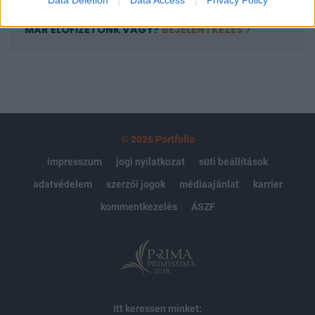
MÁR ELŐFIZETŐNK VAGY?
BEJELENTKEZÉS
© 2026 Portfolio
impresszum
jogi nyilatkozat
süti beállítások
adatvédelem
szerzői jogok
médiaajánlat
karrier
kommentkezelés
ÁSZF
Itt keressen minket: