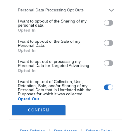
közzétette a 2026-os nyugdíjfolyósítási dátumokat, ebből
kiderült, hogy áprilisban előbb érkeznek a nyugdíjak:
Personal Data Processing Opt Outs
Nyugdíjfolyósítás várható dátumai Időszak Banki jóváírás
I want to opt-out of the Sharing of my
várható időpontja 2026. január január 12. (hétfő) 2026.
personal data.
Opted In
február február 12. (csütörtök) - havi ellátás 2026. február...
I want to opt-out of the Sale of my
Personal Data.
KEDVES OLVASÓNK!
Opted In
A keresett cikk a portfolio.hu hírarchívumához
I want to opt-out of processing my
Personal Data for Targeted Advertising.
tartozik, melynek olvasása előfizetéses
Opted In
regisztrációhoz kötött.
I want to opt-out of Collection, Use,
Az előfizetés a következőket tartalmazza:
Retention, Sale, and/or Sharing of my
Personal Data that Is Unrelated with the
Portfolio.hu teljes cikkarchívum
Purposes for which it was collected.
Opted Out
Kötéslisták: BÉT elmúlt 2 év napon belüli
kötéslistái
CONFIRM
Előfizetés
Data Deletion
Data Access
Privacy Policy