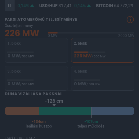
365,91
0,14%
USD/HUF
317,41
0,14%
BITCOIN
64 772,29
0
PAKSI ATOMERŐMŰ TELJESÍTMÉNYE
Összteljesítmény
226 MW
0 MW
2000 MW
1. blokk
2. blokk
0 MW
226 MW
/ 500 MW
/ 500 MW
3. blokk
4. blokk
0 MW
0 MW
/ 500 MW
/ 500 MW
DUNA VÍZÁLLÁSA PAKSNÁL
-126 cm
-134cm
-107cm
leállási küszöb
teljes működés
Forrás: OVF, HAEA