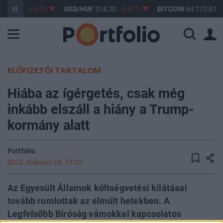
363,17
-0,61%
USD/HUF
314,20
-0,87%
BITCOIN
64 772,81
-
ELŐFIZETŐI TARTALOM
Hiába az ígérgetés, csak még
inkább elszáll a hiány a Trump-
kormány alatt
Portfolio
2026. március 24. 13:25
Az Egyesült Államok költségvetési kilátásai
tovább romlottak az elmúlt hetekben. A
Legfelsőbb Bíróság vámokkal kapcsolatos