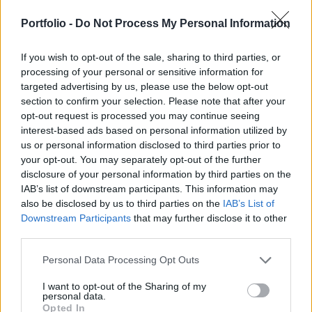
döntése és az iráni háború együttesen aláássák
Scott Bessent pénzügyminiszter amúgy is
Portfolio -
Do Not Process My Personal Information
nehezen teljesíthető hiánycsökkentési
If you wish to opt-out of the sale, sharing to third parties, or
célkitűzéseit - írta meg a Bloomberg.
processing of your personal or sensitive information for
targeted advertising by us, please use the below opt-out
Bessent rendszeresen hangoztatta, hogy az államadósság
section to confirm your selection. Please note that after your
miatti aggodalom motiválta a kormányzati
opt-out request is processed you may continue seeing
szerepvállalását. Célkitűzése szerint a Trump-kormányzat
interest-based ads based on personal information utilized by
ciklusának végére, vagyis 2029 januárjáig a költségvetési
us or personal information disclosed to third parties prior to
hiány GDP-arányos mértékét 4 százalék alá szorítaná. A
your opt-out. You may separately opt-out of the further
legutóbbi fejlemények tükrében azonban ez az amúgy is
disclosure of your personal information by third parties on the
IAB’s list of downstream participants. This information may
ambiciózus terv egyre távolabbinak tűnik....
also be disclosed by us to third parties on the
IAB’s List of
Downstream Participants
that may further disclose it to other
third parties.
KEDVES OLVASÓNK!
A keresett cikk a portfolio.hu hírarchívumához
Personal Data Processing Opt Outs
tartozik, melynek olvasása előfizetéses
I want to opt-out of the Sharing of my
regisztrációhoz kötött.
personal data.
Opted In