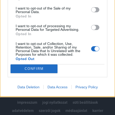
Az előfizetés a következőket tartalmazza:
I want to opt-out of the Sale of my
Portfolio.hu teljes cikkarchívum
Personal Data.
Kötéslisták: BÉT elmúlt 2 év napon belüli
Opted In
kötéslistái
I want to opt-out of processing my
Personal Data for Targeted Advertising.
Opted In
Előfizetés
I want to opt-out of Collection, Use,
Retention, Sale, and/or Sharing of my
Personal Data that Is Unrelated with the
MÁR ELŐFIZETŐNK VAGY?
BEJELENTKEZÉS
Purposes for which it was collected.
Opted Out
CONFIRM
Data Deletion
Data Access
Privacy Policy
© 2026 Portfolio
impresszum
jogi nyilatkozat
süti beállítások
adatvédelem
szerzői jogok
médiaajánlat
karrier