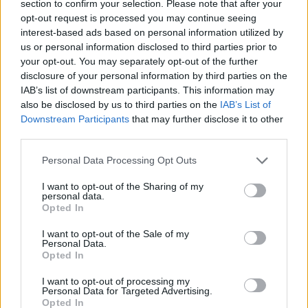
section to confirm your selection. Please note that after your
korábbi "top-down", azaz a 1,5 Celsius-fokos
opt-out request is processed you may continue seeing
klímacélhoz igazított portfóliómegközelítést egy
interest-based ads based on personal information utilized by
us or personal information disclosed to third parties prior to
alulról felfelé építkező (bottom-up), nettó zéró
your opt-out. You may separately opt-out of the further
kibocsátási szemléletre cseréli - írja a Net Zero
disclosure of your personal information by third parties on the
Investor. A kritikusok szerint az ilyen lépések azt
IAB’s list of downstream participants. This information may
jelzik, hogy a pénzügyi intézmények kitáncolnak a
also be disclosed by us to third parties on the
IAB’s List of
Downstream Participants
that may further disclose it to other
korábban vállalt, ambiciózus klímacélok mögül, és
third parties.
nagyobb hangsúlyt helyeznek a gazdasági és piaci
realitásokra.
Personal Data Processing Opt Outs
I want to opt-out of the Sharing of my
Sustainable World 2026Szeptember 8-án jön az év egyik
personal data.
legjelentősebb üzleti fenntarthatósági találkozója, a
Opted In
Portfolio Sustainable World 2026. A szektorsemleges
I want to opt-out of the Sale of my
konferencia a zöld gazdasággal kapcsolatos
Personal Data.
aktualitásokkal, a legégetőbb beavatkozási gyakorlatokkal
Opted In
foglalkozik, de emellett helyszíne a Green Awards
I want to opt-out of processing my
díjátadónak is. Részletek a linken.Információ és
Personal Data for Targeted Advertising.
Opted In
jelentkezésA befektetési...