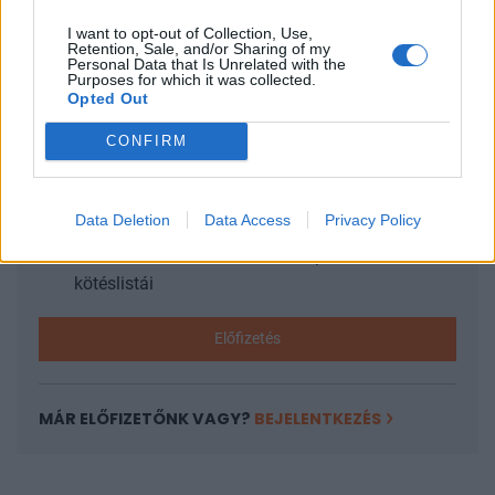
I want to opt-out of Collection, Use,
Retention, Sale, and/or Sharing of my
KEDVES OLVASÓNK!
Personal Data that Is Unrelated with the
Purposes for which it was collected.
Opted Out
A keresett cikk a portfolio.hu hírarchívumához
tartozik, melynek olvasása előfizetéses
CONFIRM
regisztrációhoz kötött.
Az előfizetés a következőket tartalmazza:
Data Deletion
Data Access
Privacy Policy
Portfolio.hu teljes cikkarchívum
Kötéslisták: BÉT elmúlt 2 év napon belüli
kötéslistái
Előfizetés
MÁR ELŐFIZETŐNK VAGY?
BEJELENTKEZÉS