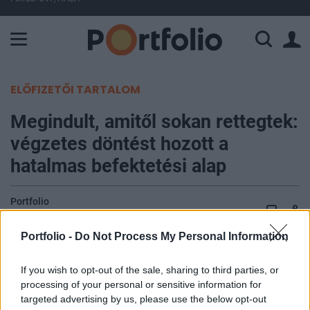
A Paksi Atomerőmű összteljesítménye 227 MW. A Duna vízállá
ELŐFIZETŐI TARTALOM
Megindult, amitől sokan rettegtek:
végzetes döntést hozott a
hatalmas befektetési alap
Portfolio
2026. április 01. 11:02
Portfolio -
Do Not Process My Personal Information
Gyökeresen átalakítja klímavédelmi befektetési
If you wish to opt-out of the sale, sharing to third parties, or
stratégiáját a People's Pension, az Egyesült
processing of your personal or sensitive information for
Királyság egyik legnagyobb nyugdíjalapja, amely
targeted advertising by us, please use the below opt-out
mintegy 7 millió tag megtakarításait kezeli. A