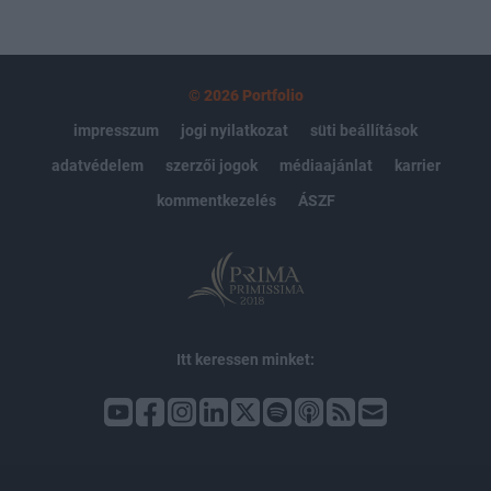
© 2026 Portfolio
impresszum
jogi nyilatkozat
süti beállítások
adatvédelem
szerzői jogok
médiaajánlat
karrier
kommentkezelés
ÁSZF
Itt keressen minket: