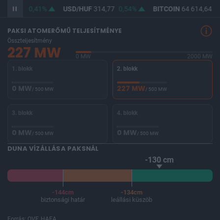
F
363,22
0,41%
USD/HUF
314,77
0,54%
BITCOIN
64 614,64
0
PAKSI ATOMERŐMŰ TELJESÍTMÉNYE
Összteljesítmény
227 MW
0 MW
2000 MW
1. blokk
2. blokk
0 MW
227 MW
/ 500 MW
/ 500 MW
3. blokk
4. blokk
0 MW
0 MW
/ 500 MW
/ 500 MW
DUNA VÍZÁLLÁSA PAKSNÁL
-130 cm
-144cm
-134cm
biztonsági határ
leállási küszöb
Forrás: OVF, HAEA