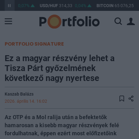
363,44
0,07%
USD/HUF
314,33
0,04%
BITCOIN
65 076,25
0
PORTFOLIO SIGNATURE
Ez a magyar részvény lehet a
Tisza Párt győzelmének
következő nagy nyertese
Kaszab Balázs
2026. április 14. 16:02
Az OTP és a Mol ralija után a befektetők
hamarosan a kisebb magyar részvények felé
fordulhatnak, éppen ezért most előfizetőink