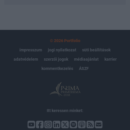
© 2026 Portfolio
impresszum
jogi nyilatkozat
süti beállítások
adatvédelem
szerzői jogok
médiaajánlat
karrier
kommentkezelés
ÁSZF
Itt keressen minket: