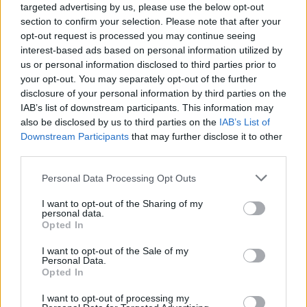
világban? Jelentkezz most, és szerezz első kézből
targeted advertising by us, please use the below opt-out
befektetési ötleteket!
section to confirm your selection. Please note that after your
opt-out request is processed you may continue seeing
Információ és jelentkezés
interest-based ads based on personal information utilized by
us or personal information disclosed to third parties prior to
your opt-out. You may separately opt-out of the further
Kilőtt a magyar tőzsde, miután a Tisza Párt
disclosure of your personal information by third parties on the
kétharmados győzelmet aratott a vasárnap a
IAB’s list of downstream participants. This information may
választáson.
also be disclosed by us to third parties on the
IAB’s List of
Downstream Participants
that may further disclose it to other
third parties.
Ennek hatására rendkívüli átárazódás indult el a
magyar eszközökben. A forint mellett a legnagyobb
Personal Data Processing Opt Outs
nyertesei az eseményeknek az OTP és a Mol voltak,
I want to opt-out of the Sharing of my
az erős kezdeti reakciók után azonban hamarosan a
personal data.
Opted In
befektetők elkezdhetnek a kevésbé reflektorfényben
lévő magyar részvényekre is fókuszálni.
I want to opt-out of the Sale of my
Personal Data.
Opted In
Mostani elemzésünkben is egy ilyen részvénnyel
I want to opt-out of processing my
foglalkozunk, amely nem más mint