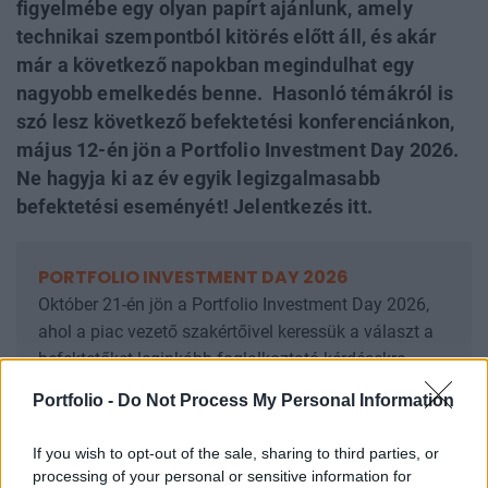
figyelmébe egy olyan papírt ajánlunk, amely
technikai szempontból kitörés előtt áll, és akár
már a következő napokban megindulhat egy
nagyobb emelkedés benne. Hasonló témákról is
szó lesz következő befektetési konferenciánkon,
május 12-én jön a Portfolio Investment Day 2026.
Ne hagyja ki az év egyik legizgalmasabb
befektetési eseményét! Jelentkezés itt.
PORTFOLIO INVESTMENT DAY 2026
Október 21-én jön a Portfolio Investment Day 2026,
ahol a piac vezető szakértőivel keressük a választ a
befektetőket leginkább foglalkoztató kérdésekre.
Meddig tarthat az AI-rali, kik lehetnek a következő
Portfolio -
Do Not Process My Personal Information
évek nyertesei, mire számíthatunk a részvény-,
kötvény-, nyersanyag- és kriptopiacokon, és hogyan
If you wish to opt-out of the sale, sharing to third parties, or
érdemes portfóliót építeni egy gyorsan változó
processing of your personal or sensitive information for