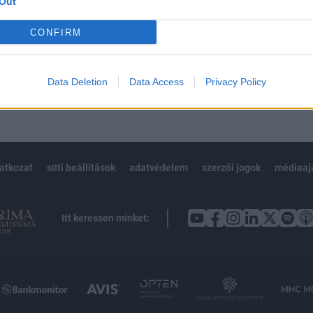
Out
Előfizetés
CONFIRM
NK VAGY?
BEJELENTKEZÉS
Data Deletion
Data Access
Privacy Policy
latkozat
süti beállítások
adatvédelem
szerzői jogok
médiaaj
Itt keressen minket: