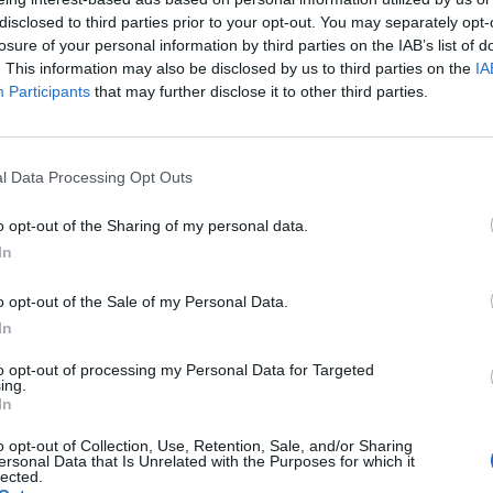
teljesítenek jól a jelenben, hanem az is, hogy mely cé
disclosed to third parties prior to your opt-out. You may separately opt-
il értéket teremteni. Online előadásunk célja, hogy eg
losure of your personal information by third parties on the IAB’s list of
utasson be, amely több piaci cikluson keresztül is me
. This information may also be disclosed by us to third parties on the
IA
észvénykiválasztáshoz.
Participants
that may further disclose it to other third parties.
t Day 2026Október 21-én jön a Portfolio Investment Day 2026, a
k a választ a befektetőket leginkább foglalkoztató kérdésekre. M
l Data Processing Opt Outs
 következő évek nyertesei, mire számíthatunk a részvény-, kötvény
ogyan érdemes portfóliót építeni egy gyorsan változó...
o opt-out of the Sharing of my personal data.
In
ASÓNK!
o opt-out of the Sale of my Personal Data.
a portfolio.hu hírarchívumához tartozik, melynek olvasása előf
In
ötött.
to opt-out of processing my Personal Data for Targeted
ing.
övetkezőket tartalmazza:
In
 teljes cikkarchívum
o opt-out of Collection, Use, Retention, Sale, and/or Sharing
 BÉT elmúlt 2 év napon belüli
ersonal Data that Is Unrelated with the Purposes for which it
lected.