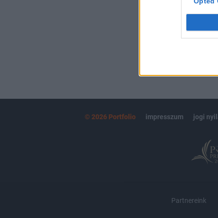
Opted 
MÁR ELŐFIZETŐ
© 2026 Portfolio
impresszum
jogi nyi
Partnereink