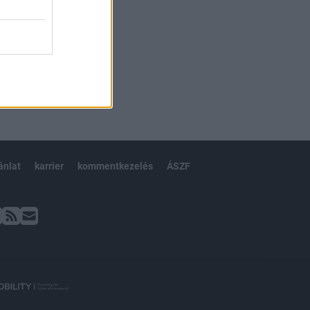
ánlat
karrier
kommentkezelés
ÁSZF