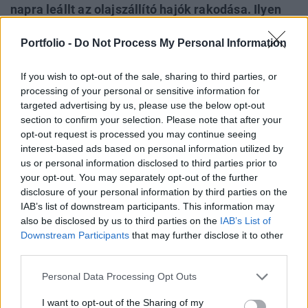
napra leállt az olajszállító hajók rakodása. Ilyen
hosszú szünet a február végi háború kitörése óta
Portfolio -
Do Not Process My Personal Information
nem fordult elő. A jelek szerint az amerikai
haditengerészeti blokád egyre komolyabb nyomás
If you wish to opt-out of the sale, sharing to third parties, or
alá helyezi Teherán olajiparát - számolt be a
processing of your personal or sensitive information for
Bloomberg.
targeted advertising by us, please use the below opt-out
section to confirm your selection. Please note that after your
A Bloomberg által feldolgozott európai műholdfelvételek
opt-out request is processed you may continue seeing
szerint május 8-án, 9-én és 11-én egyetlen tengerjáró
interest-based ads based on personal information utilized by
olajszállító hajó sem tartózkodott a Harg-sziget
us or personal information disclosed to third parties prior to
your opt-out. You may separately opt-out of the further
kikötőhelyein. Bár a konfliktus kezdete óta előfordultak
disclosure of your personal information by third parties on the
olyan napok, amikor a terminálok üresek voltak, ilyen tartós
IAB’s list of downstream participants. This information may
leállás még nem volt megfigyelhető. A háború február 28-i
also be disclosed by us to third parties on the
IAB’s List of
kitörése óta 73 napból 33-ról...
Downstream Participants
that may further disclose it to other
third parties.
KEDVES OLVASÓNK!
Personal Data Processing Opt Outs
A keresett cikk a portfolio.hu hírarchívumához
I want to opt-out of the Sharing of my