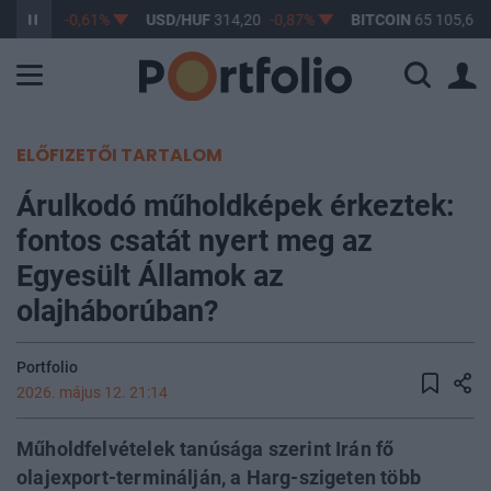
F
363,17
-0,61%
USD/HUF
314,20
-0,87%
BITCOIN
65 105,61
ELŐFIZETŐI TARTALOM
Árulkodó műholdképek érkeztek:
fontos csatát nyert meg az
Egyesült Államok az
olajháborúban?
Portfolio
2026. május 12. 21:14
Műholdfelvételek tanúsága szerint Irán fő
olajexport-terminálján, a Harg-szigeten több