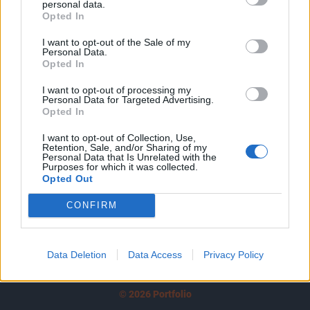
personal data.
tartozik, melynek olvasása előfizetéses
Opted In
regisztrációhoz kötött.
I want to opt-out of the Sale of my
Az előfizetés a következőket tartalmazza:
Personal Data.
Opted In
Portfolio.hu teljes cikkarchívum
Kötéslisták: BÉT elmúlt 2 év napon belüli
I want to opt-out of processing my
Personal Data for Targeted Advertising.
kötéslistái
Opted In
Előfizetés
I want to opt-out of Collection, Use,
Retention, Sale, and/or Sharing of my
Personal Data that Is Unrelated with the
Purposes for which it was collected.
Opted Out
MÁR ELŐFIZETŐNK VAGY?
BEJELENTKEZÉS
CONFIRM
Data Deletion
Data Access
Privacy Policy
© 2026 Portfolio