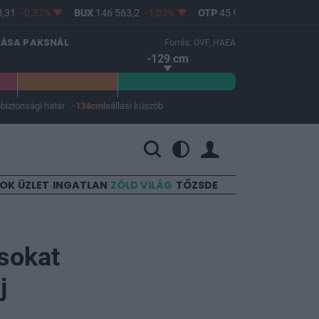
31
-0,37%
BUX
146 563,2
-1,03%
OTP
45 900
-1,82%
MO
LÁSA PAKSNÁL
Forrás: OVF, HAEA
-129 cm
m
biztonsági határ
-134cm
leállási küszöb
 a leállási küszöb -134 cm.
SOK
ÜZLET
INGATLAN
ZÖLD VILÁG
TŐZSDE
sokat
j