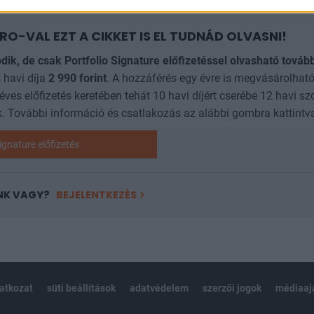
RO-VAL EZT A CIKKET IS EL TUDNÁD OLVASNI!
ódik, de csak Portfolio Signature előfizetéssel olvasható továb
 havi díja
2 990
forint
. A hozzáférés egy évre is megvásárolható
 éves előfizetés keretében tehát 10 havi díjért cserébe 12 havi sz
. További információ és csatlakozás az alábbi gombra kattintv
ignature előfizetés
NK VAGY?
BEJELENTKEZÉS
latkozat
süti beállítások
adatvédelem
szerzői jogok
médiaaj