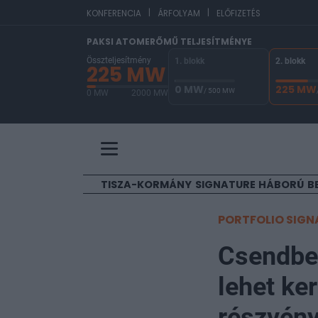
|
|
EUR
KONFERENCIA
ÁRFOLYAM
ELŐFIZETÉS
PAKSI ATOMERŐMŰ TELJESÍTMÉNYE
Összteljesítmény
1. blokk
2. blokk
225 MW
0 MW
225 MW
/ 500 MW
0 MW
2000 MW
A Paksi Atomerőmű összteljesítménye 225 MW. 
TISZA-KORMÁNY
SIGNATURE
HÁBORÚ
B
PORTFOLIO SIGN
Csendben
lehet ke
részvén