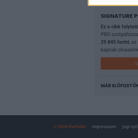
SIGNATURE P
Ez a cikk folytat
PRO szolgáltatás
29 845
forint
, az
kapnak olvasóink
S
MÁR ELŐFIZETŐ
© 2026 Portfolio
impresszum
jogi nyi