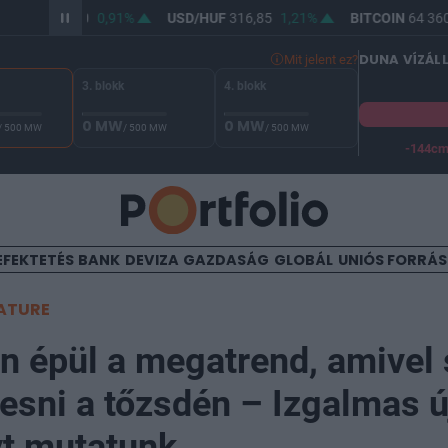
/HUF
365,00
0,91%
USD/HUF
316,85
1,21%
BITCOIN
64 360,
DUNA VÍZÁL
Mit jelent ez?
3. blokk
4. blokk
0 MW
0 MW
/ 500 MW
/ 500 MW
/ 500 MW
-144c
A Duna vízállása Paksnál -129 cm. A biztonsági határ -144 cm,
EFEKTETÉS
BANK
DEVIZA
GAZDASÁG
GLOBÁL
UNIÓS FORRÁ
ATURE
 épül a megatrend, amivel 
resni a tőzsdén – Izgalmas ú
yt mutatunk