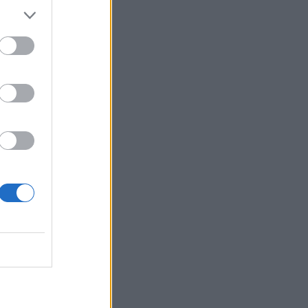
s kriptopiacokon,
ost, és szerezz
eszültségek, az
vel kapcsolatos
ek évekre
lyen terület:
 válhat, mégis
ik következő nagy