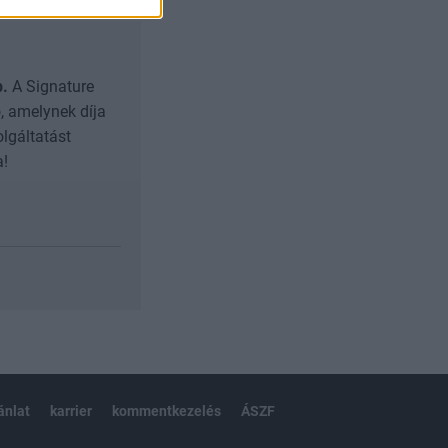
b.
A Signature
, amelynek díja
olgáltatást
a!
ánlat
karrier
kommentkezelés
ÁSZF