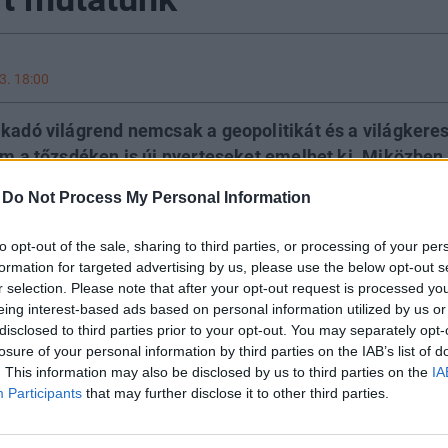
3. 18:00
akadó világrend nemcsak a geopolitikát és a világker
nem a tőzsdéken is új nyerteseket emelhet ki. Miközben
 ugyanazokat a túlbeszélt sztorikat üldözi, a háttérbe
-
Do Not Process My Personal Information
os, de annál nagyobb pénzeket megmozgató befektetés
nak: bizonyos részvények elképesztő emelkedésen van
to opt-out of the sale, sharing to third parties, or processing of your per
is megjelent a tőzsdén, amelyen keresztül a befektetők
formation for targeted advertising by us, please use the below opt-out s
 a megatrendre. A sztori még korai, a kockázat nagy – 
r selection. Please note that after your opt-out request is processed y
eing interest-based ads based on personal information utilized by us or
het.
disclosed to third parties prior to your opt-out. You may separately opt-
losure of your personal information by third parties on the IAB’s list of
. This information may also be disclosed by us to third parties on the
IA
VESTMENT DAY 2026
Participants
that may further disclose it to other third parties.
 a Portfolio Investment Day 2026, ahol a piac vezető szakértőiv
tőket leginkább foglalkoztató kérdésekre. Meddig tarthat az AI-ral