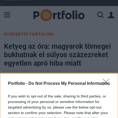
A Paksi Atomerőmű összteljesítménye 225 MW. A Duna vízállá
ELŐFIZETŐI TARTALOM
Ketyeg az óra: magyarok tömegei
bukhatnak el súlyos százezreket
egyetlen apró hiba miatt
Portfolio
2026. május 14. 14:29
Portfolio -
Do Not Process My Personal Information
Május 20-án jár le az szja-bevallás határideje; az
If you wish to opt-out of the sale, sharing to third parties, or
processing of your personal or sensitive information for
önkéntes nyugdíj- vagy egészségpénztári
targeted advertising by us, please use the below opt-out
tagsággal rendelkezők akár 150-280 ezer forintos
section to confirm your selection. Please note that after your
adó-visszatérítésről mondhatnak le, ha most