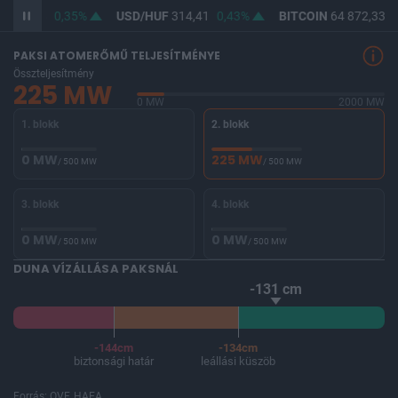
F
362,98
0,35%
USD/HUF
314,41
0,43%
BITCOIN
64 872,33
0
PAKSI ATOMERŐMŰ TELJESÍTMÉNYE
Összteljesítmény
225 MW
0 MW
2000 MW
1. blokk
2. blokk
0 MW
225 MW
/ 500 MW
/ 500 MW
3. blokk
4. blokk
0 MW
0 MW
/ 500 MW
/ 500 MW
DUNA VÍZÁLLÁSA PAKSNÁL
-131 cm
-144cm
-134cm
biztonsági határ
leállási küszöb
Forrás: OVF, HAEA