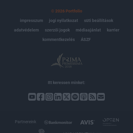
© 2026 Portfolio
impresszum
jogi nyilatkozat
süti beállítások
adatvédelem
szerzői jogok
médiaajánlat
karrier
kommentkezelés
ÁSZF
Itt keressen minket:
Partnereink