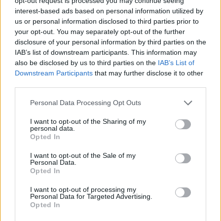
opt-out request is processed you may continue seeing
elmulasztják megtenni a szükséges nyilatkozatot.
interest-based ads based on personal information utilized by
us or personal information disclosed to third parties prior to
Tavaly 41,9 milliárd forint szja-visszatérítést
your opt-out. You may separately opt-out of the further
kaptak a pénztártagok, ami 5,5 milliárddal több
disclosure of your personal information by third parties on the
volt a megelőző évinél, ám az elméletileg
IAB’s list of downstream participants. This information may
lehetséges 58 milliárdtól még így is messze
also be disclosed by us to third parties on the
IAB’s List of
Downstream Participants
that may further disclose it to other
elmaradt. A Pénztárszövetség becslése szerint
third parties.
évente milliárdok vesznek el amiatt, mert sokan
nem tesznek nyilatkozatot.
Personal Data Processing Opt Outs
I want to opt-out of the Sharing of my
Az szja-bevalláshoz tartozó nyilatkozat kevesebb mint egy
personal data.
perc alatt kitölthető, ezt elmulasztva mégis évente több
Opted In
milliárd forint adó-visszatérítésről mondanak le a nyugdíj-,
I want to opt-out of the Sale of my
illetve egészségpénztári tagsággal rendelkező
Personal Data.
magánszemélyek – hívja fel a figyelmet az Önkéntes
Opted In
Pénztárak Országos Szövetsége (ÖPOSZ). Tavaly 5,5
I want to opt-out of processing my
milliárd forinttal több adót kaptak vissza...
Personal Data for Targeted Advertising.
Opted In