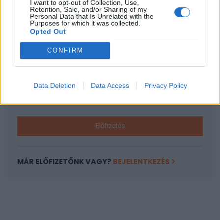
I want to opt-out of Collection, Use,
KEDVES OLVASÓNK!
Retention, Sale, and/or Sharing of my
Personal Data that Is Unrelated with the
A keresett cikk a portfolio.hu hírarchívumához
Purposes for which it was collected.
Opted Out
tartozik, melynek olvasása előfizetéses
regisztrációhoz kötött.
CONFIRM
Az előfizetés a következőket tartalmazza:
Portfolio.hu teljes cikkarchívum
Data Deletion
Data Access
Privacy Policy
Kötéslisták: BÉT elmúlt 2 év napon belüli
kötéslistái
Előfizetés
MÁR ELŐFIZETŐNK VAGY?
BEJELENTKEZÉS