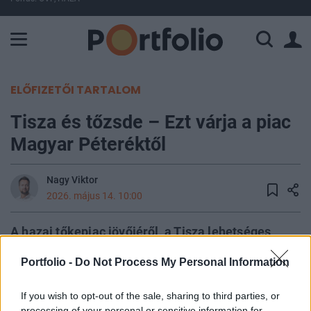
A Paksi Atomerőmű összteljesítménye 226 MW. A Duna vízállá
ELŐFIZETŐI TARTALOM
Tisza és tőzsde – Ezt várja a piac
Magyar Péteréktől
Nagy Viktor
2026. május 14. 10:00
A hazai tőkepiac jövőjéről, a Tisza lehetséges
gazdaságpolitikai irányairól és a Budapesti
Portfolio -
Do Not Process My Personal Information
Értéktőzsde fejlesztési lehetőségeiről kérdeztünk
több piaci szereplőt. Eddig nem sok konkrétum
If you wish to opt-out of the sale, sharing to third parties, or
ismert a Tisza esetleges tőkepiaci terveiről, ezért
processing of your personal or sensitive information for