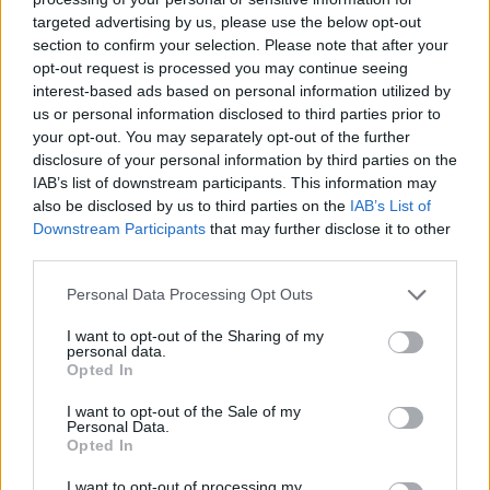
piaci szakértőket kérdeztünk arról, milyen
targeted advertising by us, please use the below opt-out
irányokra számítanak, mely jelenlegi tőkepiaci
section to confirm your selection. Please note that after your
opt-out request is processed you may continue seeing
eszközöket tartaná érdemesnek a szakma
interest-based ads based on personal information utilized by
megtartani, valamint milyen kormányzati és BÉT-
us or personal information disclosed to third parties prior to
intézkedésekre lenne szükség a hazai tőkepiac
your opt-out. You may separately opt-out of the further
fejlesztéséhez. A témában megszólalt Horváth
disclosure of your personal information by third parties on the
IAB’s list of downstream participants. This information may
István, a K&H Értékpapír ügyvezető igazgatója,
also be disclosed by us to third parties on the
IAB’s List of
Pintér András, a Raiffeisen Befektetési Alapkezelő
Downstream Participants
that may further disclose it to other
befektetési vezetője, Gyurcsik Attila, az Accorde
third parties.
Alapkezelő vezérigazgatója, Szécsényi Bálint, az
Personal Data Processing Opt Outs
Equilor Befektetési Zrt. elnök-vezérigazgatója, és
Oszkó Péter, az O3 Partners vezérigazgatója.
I want to opt-out of the Sharing of my
personal data.
Opted In
WOOD & Co. Investor Day 2026Idén ősszel első
alkalommal érkezik a WOOD & Company exkluzív
I want to opt-out of the Sale of my
Personal Data.
befektetői konferenciája, a WOOD & Co. Investor Day 2026,
Opted In
a Portfolio szakmai partnerségével! Szeptember 9-én a
Budapest Marriott Hotelben szűk körben találkozhatnak a
I want to opt-out of processing my