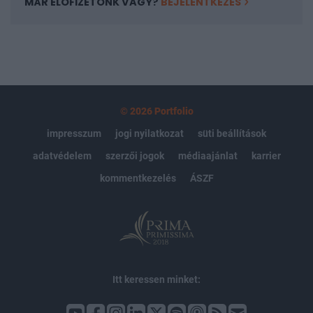
MÁR ELŐFIZETŐNK VAGY?
BEJELENTKEZÉS
© 2026 Portfolio
impresszum
jogi nyilatkozat
süti beállítások
adatvédelem
szerzői jogok
médiaajánlat
karrier
kommentkezelés
ÁSZF
Itt keressen minket: