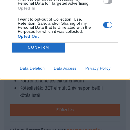
Personal Data for Targeted Advertising.
cégcsoport tulajdonosai, vezető menedzsmentje, kiemelt
Opted In
partnerei és a befektetési piac meghatározó szereplői.
Egyedülálló...
I want to opt-out of Collection, Use,
Retention, Sale, and/or Sharing of my
Personal Data that Is Unrelated with the
Purposes for which it was collected.
Opted Out
KEDVES OLVASÓNK!
CONFIRM
A keresett cikk a portfolio.hu hírarchívumához
tartozik, melynek olvasása előfizetéses
regisztrációhoz kötött.
Data Deletion
Data Access
Privacy Policy
Az előfizetés a következőket tartalmazza:
Portfolio.hu teljes cikkarchívum
Kötéslisták: BÉT elmúlt 2 év napon belüli
kötéslistái
Előfizetés