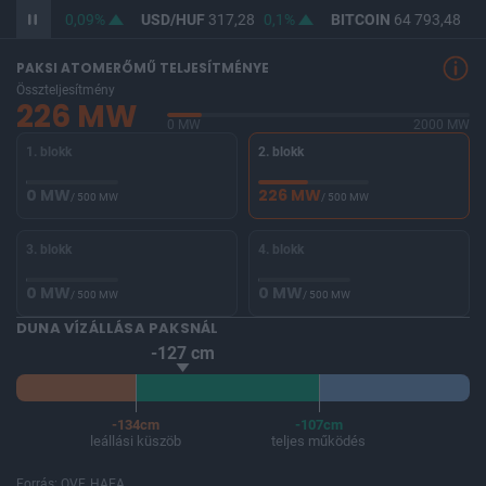
F
365,73
0,09%
USD/HUF
317,28
0,1%
BITCOIN
64 793,48
0,
PAKSI ATOMERŐMŰ TELJESÍTMÉNYE
Összteljesítmény
226 MW
0 MW
2000 MW
1. blokk
2. blokk
0 MW
226 MW
/ 500 MW
/ 500 MW
3. blokk
4. blokk
0 MW
0 MW
/ 500 MW
/ 500 MW
DUNA VÍZÁLLÁSA PAKSNÁL
-127 cm
-134cm
-107cm
leállási küszöb
teljes működés
Forrás: OVF, HAEA