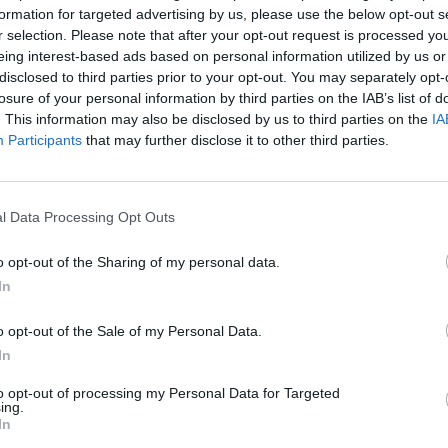
formation for targeted advertising by us, please use the below opt-out s
r selection. Please note that after your opt-out request is processed y
eing interest-based ads based on personal information utilized by us or
disclosed to third parties prior to your opt-out. You may separately opt-
NBC Mad Money című műsorának vezetője amellett érve
losure of your personal information by third parties on the IAB’s list of
lyezni kellene a mesterséges intelligencia chipek exp
. This information may also be disclosed by us to third parties on the
IA
sült Államoknak jobban megéri, ha a kínai vállalatok a
Participants
that may further disclose it to other third parties.
üggenek, mintha saját fejlesztésekre kényszerülnének -
l Data Processing Opt Outs
k őket, hogy saját chipeket fejlesszenek, utol fognak érni minket
rrásaikkal túl is szárnyalnak majd - mondta Jim Cramer csütört
o opt-out of the Sharing of my personal data.
 Jensen Huang, az Nvidia vezérigazgatója éppen Kínában tartó
In
 egy magas szintű diplomáciai csúcstalálkozón. Az Nvidia...
o opt-out of the Sale of my Personal Data.
In
ASÓNK!
to opt-out of processing my Personal Data for Targeted
ing.
a portfolio.hu hírarchívumához tartozik, melynek olvasása előf
In
ötött.