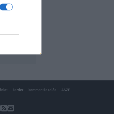
ánlat
karrier
kommentkezelés
ÁSZF