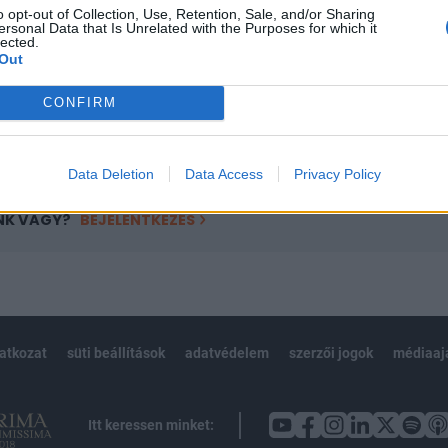
o opt-out of Collection, Use, Retention, Sale, and/or Sharing
övetkezőket tartalmazza:
ersonal Data that Is Unrelated with the Purposes for which it
lected.
 teljes cikkarchívum
Out
 BÉT elmúlt 2 év napon belüli
CONFIRM
Előfizetés
Data Deletion
Data Access
Privacy Policy
NK VAGY?
BEJELENTKEZÉS
latkozat
süti beállítások
adatvédelem
szerzői jogok
médiaaj
Itt keressen minket: