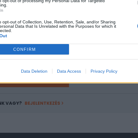
to opt-out of processing my Personal Data for Targeted
ing.
In
ASÓNK!
o opt-out of Collection, Use, Retention, Sale, and/or Sharing
a portfolio.hu hírarchívumához tartozik, melynek olvasása előf
ersonal Data that Is Unrelated with the Purposes for which it
ötött.
lected.
Out
övetkezőket tartalmazza:
CONFIRM
 teljes cikkarchívum
 BÉT elmúlt 2 év napon belüli
Data Deletion
Data Access
Privacy Policy
Előfizetés
NK VAGY?
BEJELENTKEZÉS