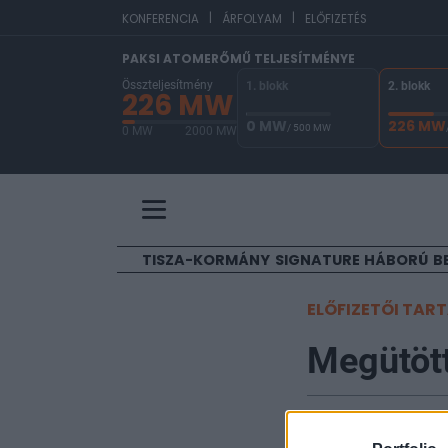
|
|
E
KONFERENCIA
ÁRFOLYAM
ELŐFIZETÉS
PAKSI ATOMERŐMŰ TELJESÍTMÉNYE
Összteljesítmény
1. blokk
2. blokk
226 MW
0 MW
226 MW
/ 500 MW
0 MW
2000 MW
A Paksi Atomerőmű összteljesítménye 226 MW. 
TISZA-KORMÁNY
SIGNATURE
HÁBORÚ
B
ELŐFIZETŐI TAR
Megütött
Portfolio
2026. május 18. 22:01