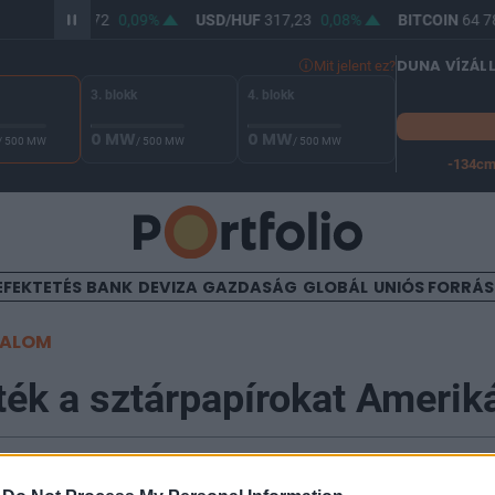
UR/HUF
365,72
0,09%
USD/HUF
317,23
0,08%
BITCOIN
64 78
DUNA VÍZÁL
Mit jelent ez?
3. blokk
4. blokk
0 MW
0 MW
/ 500 MW
/ 500 MW
/ 500 MW
-134c
A Duna vízállása Paksnál -127 cm. A leállási küszöb -134 cm,
EFEKTETÉS
BANK
DEVIZA
GAZDASÁG
GLOBÁL
UNIÓS FORRÁ
TALOM
ék a sztárpapírokat Amerik