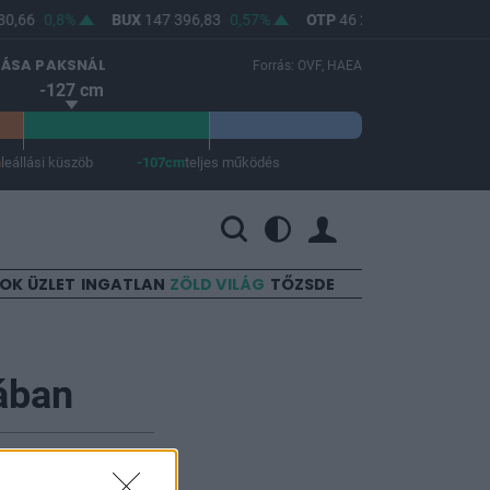
0,66
0,8%
BUX
147 396,83
0,57%
OTP
46 210
0,68%
MO
LÁSA PAKSNÁL
Forrás: OVF, HAEA
-127 cm
m
leállási küszöb
-107cm
teljes működés
 a teljes működés -107 cm.
SOK
ÜZLET
INGATLAN
ZÖLD VILÁG
TŐZSDE
ában