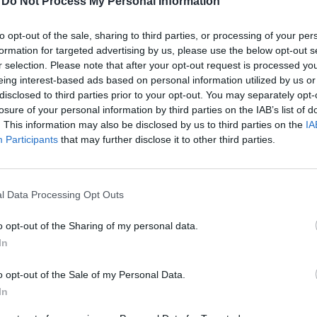
-
Do Not Process My Personal Information
körüli fejlemények továbbra is jelentősen befolyásolják
to opt-out of the sale, sharing to third parties, or processing of your per
én Donald Trump újabb fenyegetéseket intézett az ors
formation for targeted advertising by us, please use the below opt-out s
r selection. Please note that after your opt-out request is processed y
tyeg az óra Irán számára, és semmi nem fog belőlük
eing interest-based ads based on personal information utilized by us or
megállapodni. A gond csak az, hogy a két fél közötti t
disclosed to third parties prior to your opt-out. You may separately opt-
szik érdemi előrelépés. A tőzsdéken közben romlani k
losure of your personal information by third parties on the IAB’s list of
újulása miatt, Ázsiában határozott esést lehetett látni
. This information may also be disclosed by us to third parties on the
IA
Participants
that may further disclose it to other third parties.
s Európában is gyengén kezdődött hét. Délután viszon
t, miután pozitív jelzések érkeztek a béketárgyalások 
t a korábban emelkedő olajár. Ezt követően ismét jött 
l Data Processing Opt Outs
i hullámot indított el a memóriachip-ágazatban a Seaga
k nyilatkozata, aki szerint a gyártók nem tudnak lépés
o opt-out of the Sharing of my personal data.
ligencia által gerjesztett kereslettel.
In
:01 Megosztás Vegyes zárás Amerikában Vegyesen zártak az ame
o opt-out of the Sale of my Personal Data.
 emelkedett, az S&P 500 eközben 0,1 százalékos mínuszban, a 
In
an zárta a napot. baha us 30 árfolyamának...