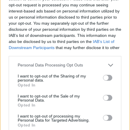
opt-out request is processed you may continue seeing
Állampapír Plusz, a Kincstári Takarékjegy és a
interest-based ads based on personal information utilized by
Nyomdai MÁP Plusz kamata – jelentette be az ÁKK.
us or personal information disclosed to third parties prior to
your opt-out. You may separately opt-out of the further
disclosure of your personal information by third parties on the
A RÉGI PAPÍROK MÁJUS 21-IG KAPHATÓK,
IAB’s list of downstream participants. This information may
MÁJUS 22-TŐL MÁR CSAK AZ ÚJ PAPÍROKBA
also be disclosed by us to third parties on the
IAB’s List of
Downstream Participants
that may further disclose it to other
LEHET BEFEKTETNI, TEHÁT A DÖNTÉS
third parties.
FELETTÉBB SÜRGETŐ.
Personal Data Processing Opt Outs
A 0,5 százalékpontos kamatvágás fenekestül
I want to opt-out of the Sharing of my
personal data.
felforgatja a lakossági állampapírok piacát –
Opted In
mutatjuk a konkrét számításokat, hogy milyen
I want to opt-out of the Sale of my
időtávra melyik lesz a legjobb papír, és melyikből
Personal Data.
Opted In
érdemes sürgősen bevásárolni!
I want to opt-out of processing my
Personal Data for Targeted Advertising.
Opted In