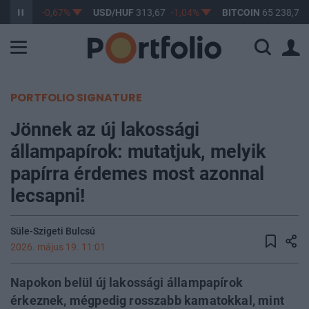
F
362,98
-0,67%
USD/HUF
313,67
-1,04%
BITCOIN
65 238,71
PORTFOLIO SIGNATURE
Jönnek az új lakossági
állampapírok: mutatjuk, melyik
papírra érdemes most azonnal
lecsapni!
Süle-Szigeti Bulcsú
2026. május 19. 11:01
Napokon belül új lakossági állampapírok
érkeznek, mégpedig rosszabb kamatokkal, mint