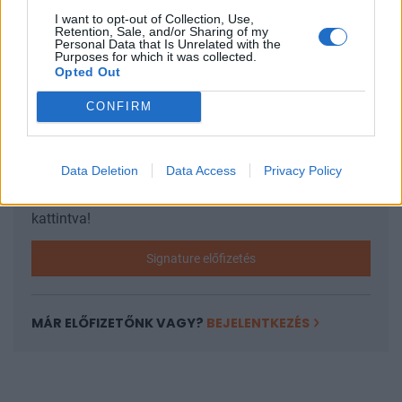
SIGNATURE PRO-VAL EZT A CIKKET IS EL
I want to opt-out of Collection, Use,
TUDNÁD OLVASNI!
Retention, Sale, and/or Sharing of my
Personal Data that Is Unrelated with the
Purposes for which it was collected.
Ez a cikk folytatódik, de csak Portfolio Signature
Opted Out
előfizetéssel olvasható tovább.
A Signature PRO
szolgáltatás havi díja
2 990
forint
. A hozzáférés egy
CONFIRM
évre is megvásárolható, amelynek díja
29 845
forint
,
az éves előfizetés keretében tehát 10 havi díjért
Data Deletion
Data Access
Privacy Policy
cserébe 12 havi szolgáltatást kapnak olvasóink.
További információ és csatlakozás az alábbi gombra
kattintva!
Signature előfizetés
MÁR ELŐFIZETŐNK VAGY?
BEJELENTKEZÉS