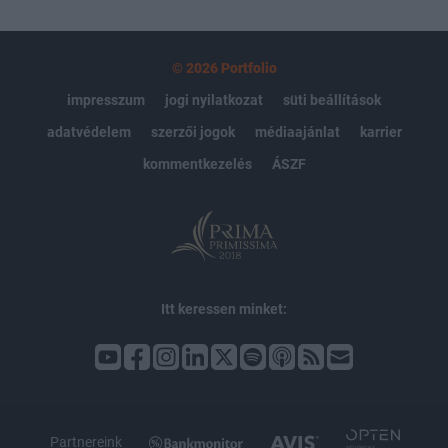
© 2026 Portfolio
impresszum
jogi nyilatkozat
süti beállítások
adatvédelem
szerzői jogok
médiaajánlat
karrier
kommentkezelés
ÁSZF
Itt keressen minket:
Partnereink