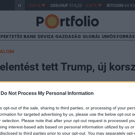
/HUF
363,17
-0,61%
USD/HUF
314,20
-0,87%
BITCOIN
64 939
EFEKTETÉS
BANK
DEVIZA
GAZDASÁG
GLOBÁL
UNIÓS FORRÁ
TALOM
elentést tett Trump, új kors
-
Do Not Process My Personal Information
to opt-out of the sale, sharing to third parties, or processing of your per
formation for targeted advertising by us, please use the below opt-out s
bb erős üzenetet küldött a kriptoszektornak. Az ameri
r selection. Please note that after your opt-out request is processed y
ábbi SEC-elnök és az általa „kriptóellenes hadseregne
eing interest-based ads based on personal information utilized by us or
disclosed to third parties prior to your opt-out. You may separately opt-