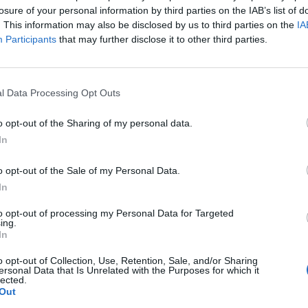
majdnem tönkretette az amerikai digitáliseszköz-ipar
losure of your personal information by third parties on the IAB’s list of
t jön az Egyesült Államokban.
. This information may also be disclosed by us to third parties on the
IA
Participants
that may further disclose it to other third parties.
gmentette” az iparágat, Amerika pedig mostanra a világ kriptok
z építők és vállalkozók visszatérnek az Egyesült Államokba, aho
ai elnök azt is közölte, hogy vezetése alatt egy jövőálló digitáli
l Data Processing Opt Outs
rvénybe foglalni, amelyet a „kriptógyűlölők”...
o opt-out of the Sharing of my personal data.
In
ASÓNK!
a portfolio.hu hírarchívumához tartozik, melynek olvasása előf
o opt-out of the Sale of my Personal Data.
ötött.
In
övetkezőket tartalmazza:
to opt-out of processing my Personal Data for Targeted
ing.
 teljes cikkarchívum
In
 BÉT elmúlt 2 év napon belüli
o opt-out of Collection, Use, Retention, Sale, and/or Sharing
ersonal Data that Is Unrelated with the Purposes for which it
lected.
Out
Előfizetés