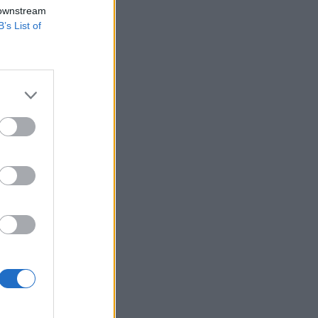
t, most azonban
 downstream
B’s List of
özpontjává vált. Úgy
vá szerinte
seszköz-piaci
izetéses